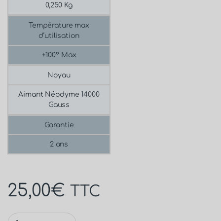
0,250 Kg
Température max
d’utilisation
+100° Max
Noyau
Aimant Néodyme 14000
Gauss
Garantie
2 ans
25,00
€
TTC