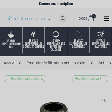
Connexion/Inscription
0
0,00
€
JE VEUX
JE VEUX
JE VEUX
JE VEUX
JE VEUX
SUPPRIMER LES
SUPPRIMER LES
SUPPRIMER LES
SUPPRIMER LES
DÉPOLLUER MON
SÉDIMENTS
BACTÉRIES
EFFETS DU
GOÛTS ET ODEURS
EAU
CALCAIRE
Accueil
Produits de filtration anti calcaire
Anti ca
← Produit précédent
Produit suivant →
🔍