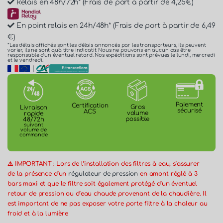
Relais en 48h/72h* (Frais de port à partir de 4,25€)
En point relais en 24h/48h* (Frais de port à partir de 6,49
€)
*Les délais affichés sont les délais annoncés par les transporteurs, ils peuvent
varier, ils ne sont qu'à titre indicatif. Nous ne pouvons en aucun cas être
responsable d'un éventuel retard. Nos expéditions sont prévues le lundi, mercredi
et le vendredi.
|
Paiement
Certification
Gros
Livraison
sécurisé
ACS
volume
rapide
possible
48/72h
suivant
volume de
commande
⚠️ IMPORTANT : Lors de l’installation des filtres à eau, s’assurer
de la présence d’un
régulateur de pression
en amont réglé à 3
bars maxi et que le filtre soit également protégé d’un éventuel
retour de pression ou d’eau chaude provenant de la chaudière. Il
est important de ne pas exposer votre porte filtre à la chaleur au
froid et à la lumière