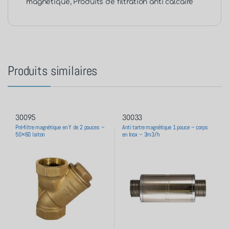
magnétique
,
Produits de filtration anti calcaire
Produits similaires
30095
30033
Pré-filtre magnétique en Y de 2 pouces –
Anti tartre magnétique 1 pouce – corps
50×60 laiton
en Inox – 3m3/h