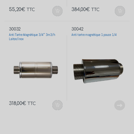
55,20
€
384,00
€
TTC
TTC
30032
30042
Anti Tartre Magnétique 3/4″ 3m3/h
Anti tartre magnétique 1 pouce 1/4
Laiton/inox
318,00
€
TTC