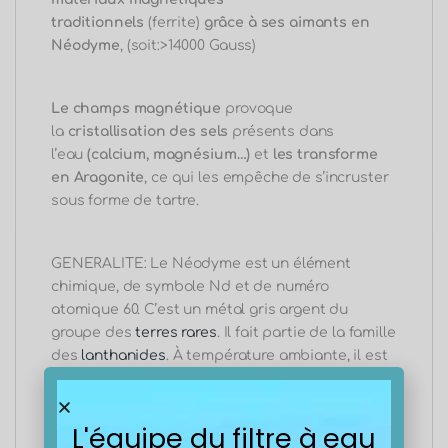
traditionnels
(ferrite)
grâce à ses aimants en
Néodyme
, (soit:>14000 Gauss)
Le champs magnétique
provoque
la
cristallisation des sels
présents dans
l’eau
(calcium, magnésium…)
et
les transforme
en Aragonite
, ce qui les empêche de s’incruster
sous forme de tartre.
GENERALITE: Le Néodyme est un élément
chimique, de symbole Nd et de numéro
atomique 60. C’est un métal gris argent du
groupe des
terres rares
. Il fait partie de la famille
des
lanthanides
. À température ambiante, il est
ductile, malléable et s’oxyde rapidement à l’air.
Utilisé dans la fabrication des aimants
permanents, en alliage avec le fer Nd2Fe14B.
L'équipe du filtre à eau
Les aimants au néodyme sont extrêmement