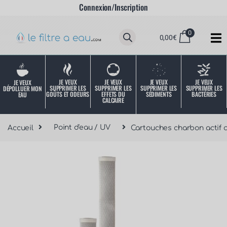
Connexion/Inscription
0
0,00
€
JE VEUX
JE VEUX
JE VEUX
JE VEUX
JE VEUX
SUPPRIMER LES
SUPPRIMER LES
SUPPRIMER LES
SUPPRIMER LES
DÉPOLLUER MON
SÉDIMENTS
BACTÉRIES
EFFETS DU
GOÛTS ET ODEURS
EAU
CALCAIRE
Accueil
Point d'eau / UV
Cartouches charbon actif 