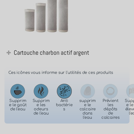
Cartouche charbon actif argent
Ces icônes vous informe sur l'utilités de ces produits
Supprim
Supprim
Anti
supprim
Prévient
Sup
e le goût
e les
bactérie
e le
les
e l
de l'eau
odeurs
s
calcaire
dépôts
élev
de l'eau
dans
de
l'
l'eau
calcaires