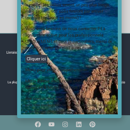
humeur… les délais seront un peu plus longs,
mais promis, vos colis finiront par arriver
(avec le bronzage en moins) !
Vous avez besoins de nous contacter ? La
ligne reste active pour les professionnels
UNIQUEMENT et pour le particuliers, merci de
nous contacter par mail à cet e-mail :
Livraison rapide, partout en France
Service client - Par mail
Cliquer ici
Merci pour votre compréhension
Merci d’avoir visité notre site ! Bonnes
La plupart de nos produits ont l'ACS
Commande de gros volume possible
vacances à toutes et à tous !
Code promo du mois d’aout 10% sur toutes les cartouches et
porte filtre standard (hors cartons, big, carte inox et tête laiton
Paiement sécurisé 3DSecure
ÉTÉ2026
et stérilisateur UV et ses accessoires) :