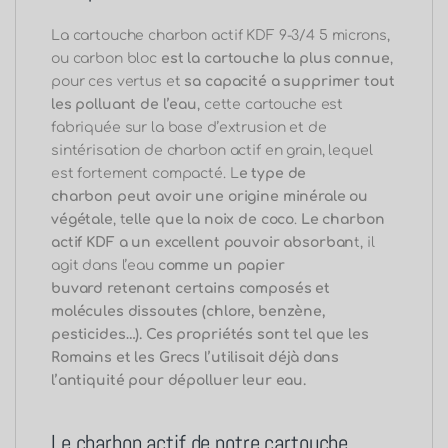
La cartouche charbon actif KDF 9-3/4 5 microns,
ou carbon bloc
est la cartouche la plus connue
,
pour ces vertus et
sa capacité a supprimer tout
les polluant de l’eau
, cette cartouche est
fabriquée sur la base d’extrusion et de
sintérisation de charbon actif en grain, lequel
est fortement compacté. L
e type de
charbon
peut avoir une origine minérale ou
végétale
, t
elle que la noix de coco
.
Le charbon
actif KDF a un excellent pouvoir absorban
t, il
agit dans l’eau
comme un papier
buvard
retenant certains composés et
molécules dissoutes (chlore, benzène,
pesticides…). Ces propriétés sont tel que les
Romains et les Grecs l’utilisait déjà dans
l’antiquité pour dépolluer leur eau.
Le charbon actif de notre cartouche