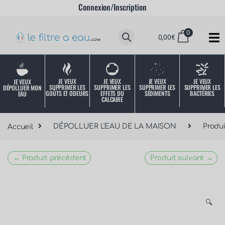
Connexion/Inscription
0
0,00
€
JE VEUX
JE VEUX
JE VEUX
JE VEUX
JE VEUX
SUPPRIMER LES
SUPPRIMER LES
SUPPRIMER LES
SUPPRIMER LES
DÉPOLLUER MON
SÉDIMENTS
BACTÉRIES
EFFETS DU
GOÛTS ET ODEURS
EAU
CALCAIRE
Accueil
DÉPOLLUER L'EAU DE LA MAISON
Produ
← Produit précédent
Produit suivant →
🔍