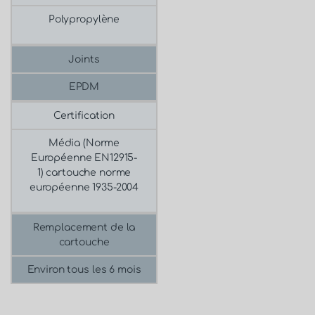
Polypropylène
Joints
EPDM
Certification
Média
(Norme
Européenne EN12915-
1)
cartouche norme
européenne 1935-2004
Remplacement de la
cartouche
Environ tous les 6 mois