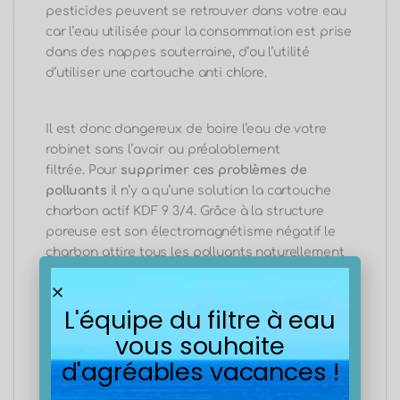
pesticides peuvent se retrouver dans votre eau
car l’eau utilisée pour la consommation est prise
dans des nappes souterraine, d’ou l’utilité
d’utiliser une cartouche anti chlore.
Il est donc dangereux de boire l’eau de votre
robinet sans l’avoir au préalablement
filtrée.
Pour
supprimer ces problèmes de
polluants
il n’y a qu’une solution la cartouche
charbon actif KDF 9 3/4.
Grâce à la structure
poreuse est son électromagnétisme négatif le
charbon attire tous les polluants naturellement
dans sa structure et l’emprisonne, laissant
derrière lui une eau purifiée totalement propre à
L'équipe du filtre à eau
la consommation. Retrouverez les bienfaits le
l’eau grâce à la cartouche charbon actif KDF 9-
vous souhaite
3/4 5microns.
d'agréables vacances !