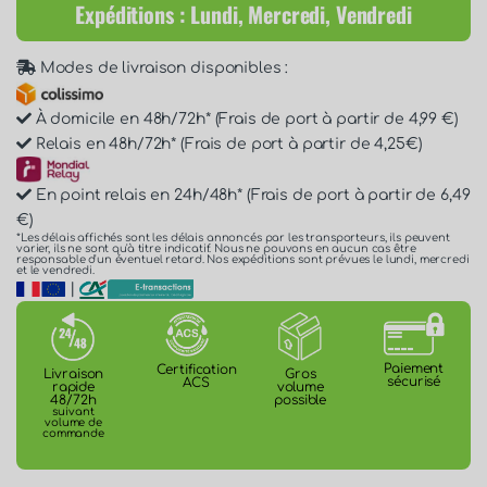
Expéditions : Lundi, Mercredi, Vendredi
Modes de livraison disponibles :
À domicile en 48h/72h* (Frais de port à partir de 4,99 €)
Relais en 48h/72h* (Frais de port à partir de 4,25€)
En point relais en 24h/48h* (Frais de port à partir de 6,49
€)
*Les délais affichés sont les délais annoncés par les transporteurs, ils peuvent
varier, ils ne sont qu'à titre indicatif. Nous ne pouvons en aucun cas être
responsable d'un éventuel retard. Nos expéditions sont prévues le lundi, mercredi
et le vendredi.
|
Paiement
Certification
Gros
Livraison
sécurisé
ACS
volume
rapide
possible
48/72h
suivant
volume de
commande