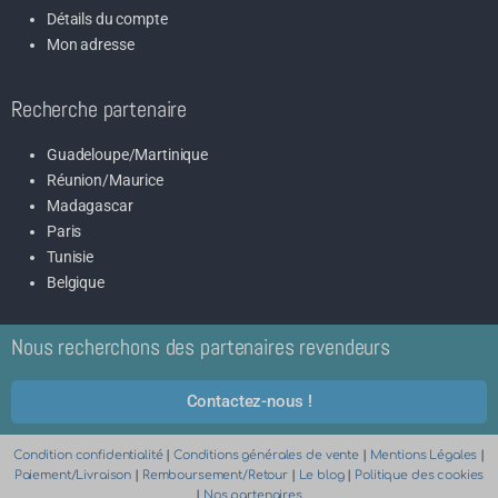
Détails du compte
Mon adresse
Recherche partenaire
Guadeloupe/Martinique
Réunion/Maurice
Madagascar
Paris
Tunisie
Belgique
Nous recherchons des partenaires revendeurs
Contactez-nous !
Condition confidentialité
|
Conditions générales de vente
|
Mentions Légales
|
Paiement/Livraison
|
Remboursement/Retour
|
Le blog
|
Politique des cookies
|
Nos partenaires