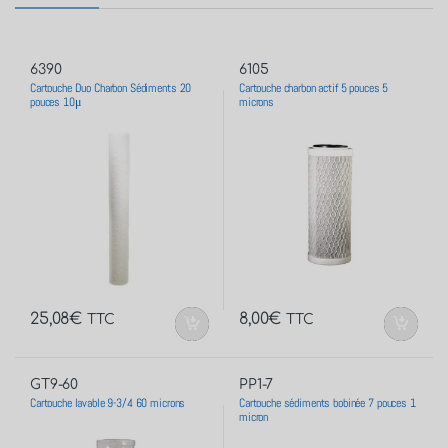
6390
6105
Cartouche Duo Charbon Sédiments 20
Cartouche charbon actif 5 pouces 5
pouces 10μ
microns
25,08
€
8,00
€
TTC
TTC
GT9-60
PP1-7
Cartouche lavable 9-3/4 60 microns
Cartouche sédiments bobinée 7 pouces 1
micron