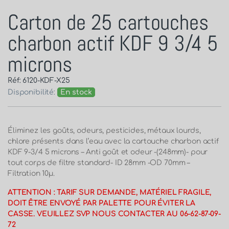
Carton de 25 cartouches
charbon actif KDF 9 3/4 5
microns
Réf: 6120-KDF-X25
Disponibilité:
En stock
Éliminez les goûts, odeurs, pesticides, métaux lourds,
chlore présents dans l’eau avec la cartouche charbon actif
KDF 9-3/4 5 microns – Anti goût et odeur -(248mm)- pour
tout corps de filtre standard- ID 28mm -OD 70mm –
Filtration 10µ.
ATTENTION : TARIF SUR DEMANDE, MATÉRIEL FRAGILE,
DOIT ÊTRE ENVOYÉ PAR PALETTE POUR ÉVITER LA
CASSE. VEUILLEZ SVP NOUS CONTACTER AU 06-62-87-09-
72