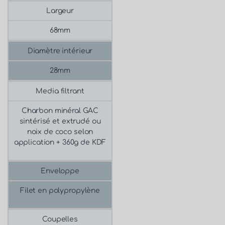
Largeur
68mm
Diamètre intérieur
28mm
Media filtrant
Charbon minéral GAC
sintérisé et extrudé ou
noix de coco selon
application + 360g de KDF
Enveloppe
Filet en polypropylène
Coupelles