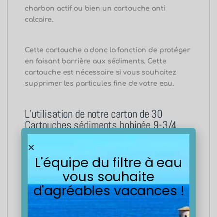
charbon actif ou bien un cartouche anti
calcaire.
Cette cartouche a donc la fonction de protéger
en faisant barrière aux sédiments.
Cette
cartouche est nécessaire si vous souhaitez
supprimer les particules fine de votre eau.
L’utilisation de notre carton de 30
Cartouches sédiments bobinée 9-3/4
100 microns
L'équipe du filtre à eau
Les cartouches du carton de 30 Cartouches
sédiments bobinée 9-3/4 100 microns sont les
vous souhaite
plus vendu sur le marché de la filtration, elle
d'agréables vacances !
retient les particules fines tels que les boues, le
sable, les poussières
et toute les particules fine
dans l’eau. Les cartouches du carton de 30