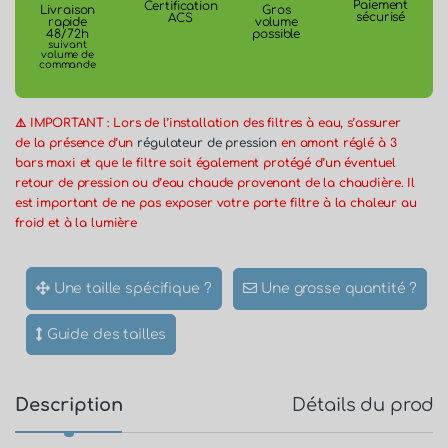
Paiement
Certification
Gros
Livraison
sécurisé
ACS
volume
rapide
possible
48/72h
suivant
volume de
commande
⚠️ IMPORTANT : Lors de l’installation des filtres à eau, s’assurer
de la présence d’un
régulateur de pression
en amont réglé à 3
bars maxi et que le filtre soit également protégé d’un éventuel
retour de pression ou d’eau chaude provenant de la chaudière. Il
est important de ne pas exposer votre porte filtre à la chaleur au
froid et à la lumière
Une taille spécifique ?
Une grosse quantité ?
Guide des tailles
Description
Détails du produ