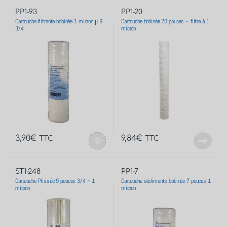
PP1-93
PP1-20
Cartouche filtrante bobinée 1 micron μ 9
Cartouche bobinée 20 pouces – filtre à 1
3/4
micron
3,90
€
9,84
€
TTC
TTC
ST1-248
PP1-7
Cartouche Plissée 9 pouces 3/4 – 1
Cartouche sédiments bobinée 7 pouces 1
micron
micron