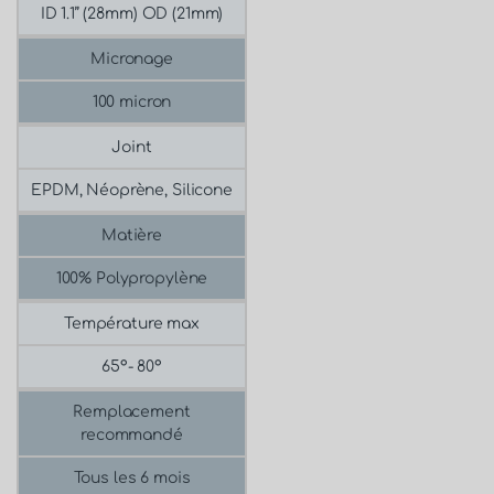
ID 1.1’’ (28mm) OD (21mm)
Micronage
100 micron
Joint
EPDM, Néoprène, Silicone
Matière
100% Polypropylène
Température max
65°- 80°
Remplacement
recommandé
Tous les 6 mois