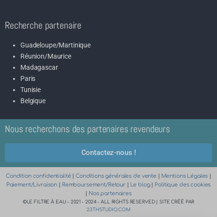
Recherche partenaire
Guadeloupe/Martinique
Réunion/Maurice
Madagascar
Paris
Tunisie
Belgique
Nous recherchons des partenaires revendeurs
Contactez-nous !
Condition confidentialité
|
Conditions générales de vente
|
Mentions Légales
|
Paiement/Livraison
|
Remboursement/Retour
|
Le blog
|
Politique des cookies
|
Nos partenaires
©LE FILTRE À EAU - 2021 - 2024 - ALL RIGHTS RESERVED | SITE CRÉÉ PAR
23THSTUDIO.COM