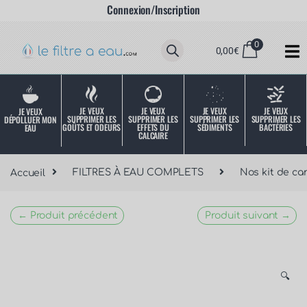
Connexion/Inscription
0
0,00
€
JE VEUX
JE VEUX
JE VEUX
JE VEUX
JE VEUX
SUPPRIMER LES
SUPPRIMER LES
SUPPRIMER LES
SUPPRIMER LES
DÉPOLLUER MON
SÉDIMENTS
BACTÉRIES
EFFETS DU
GOÛTS ET ODEURS
EAU
CALCAIRE
Accueil
FILTRES À EAU COMPLETS
Nos kit de ca
← Produit précédent
Produit suivant →
🔍