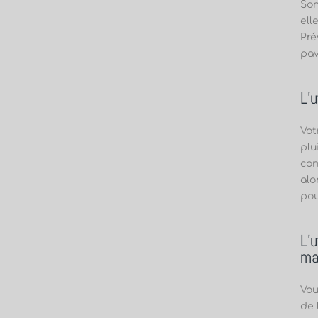
Son
ell
Pré
pav
L’
Vot
plu
con
alo
pou
L’
ma
Vou
de 