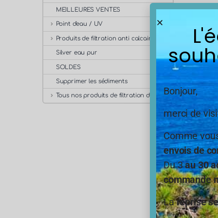
MEILLEURES VENTES
Point d'eau / UV
L'
Produits de filtration anti calcaire
souh
Silver eau pur
SOLDES
Supprimer les sédiments
Bonjour,
Tous nos produits de filtration de l'eau
merci de visi
Comme vous,
envois de co
Du 3
au 30 a
commande ne
Fi
La
reprise s
La 