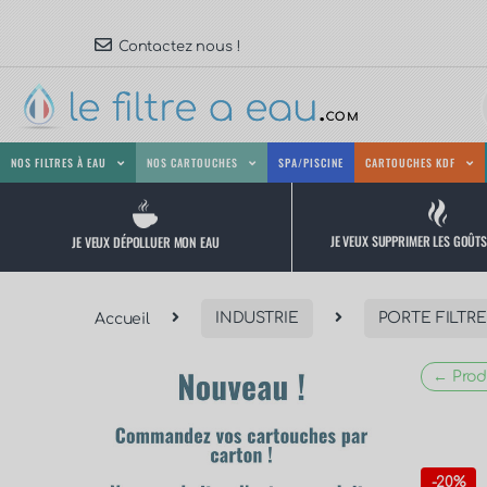
Contactez nous !
NOS FILTRES À EAU
NOS CARTOUCHES
SPA/PISCINE
CARTOUCHES KDF
JE VEUX SUPPRIMER LES GOÛT
JE VEUX DÉPOLLUER MON EAU
Accueil
INDUSTRIE
PORTE FILTRE
← Prod
-
20%