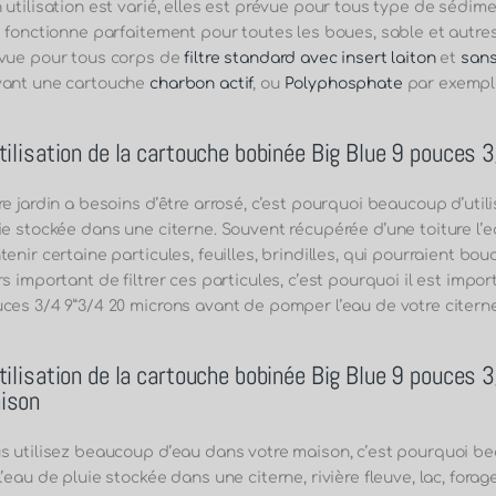
 utilisation est varié, elles est prévue pour tous type de sédim
e fonctionne parfaitement pour toutes les boues, sable et autre
vue pour tous corps de
filtre standard avec insert laiton
et
sans
ant une cartouche
charbon actif
, ou
Polyphosphate
par exempl
utilisation de la cartouche bobinée Big Blue 9 pouces
re jardin a besoins d’être arrosé, c’est pourquoi beaucoup d’utilis
ie stockée dans une citerne. Souvent récupérée d’une toiture l’
tenir certaine particules, feuilles, brindilles, qui pourraient bou
rs important de filtrer ces particules, c’est pourquoi il est impo
ces 3/4 9”3/4 20 microns
avant de pomper l’eau de votre citern
utilisation de la cartouche bobinée Big Blue 9 pouces
ison
s utilisez beaucoup d’eau dans votre maison, c’est pourquoi beau
l’eau de pluie stockée dans une citerne, rivière fleuve, lac, forag