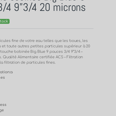
3/4 9”3/4 20 microns
tock
cules fine de votre eau telles que les boues, les
u et toute autres petites particules supérieur à 20
rtouche bobinée Big Blue 9 pouces 3/4 9”3/4 –
s. Qualité Alimentaire certifiée ACS – Filtration
a filtration de particules fines.
ration:a
nes
cess
age