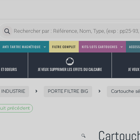
ANTI TARTRE MAGNÉTIQUE
FILTRE COMPLET
KITS/LOTS CARTOUCHES
ACCESS
JE VEUX
JE VEUX SUPPRIMER LES EFFETS DU CALCAIRE
S ET ODEURS
 INDUSTRIE
PORTE FILTRE BIG
Cartouche sé
uit précédent
Cartouch
🔍