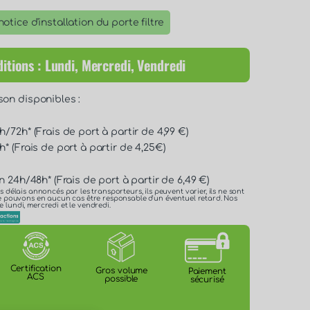
otice d'installation du porte filtre
itions : Lundi, Mercredi, Vendredi
son disponibles :
/72h* (Frais de port à partir de 4,99 €)
* (Frais de port à partir de 4,25€)
n 24h/48h* (Frais de port à partir de 6,49 €)
es délais annoncés par les transporteurs, ils peuvent varier, ils ne sont
 ne pouvons en aucun cas être responsable d'un éventuel retard. Nos
e lundi, mercredi et le vendredi.
Certification
Gros volume
Paiement
ACS
possible
sécurisé