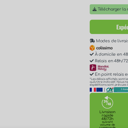
Télécharger la n
Expéd
Modes de livrai
À domicile en 48h
Relais en 48h/72h
En point relais e
*Les délais affichés sont l
qu'à titre indicatif. Nous
expéditions sont prévues l
|
Livraison
rapide
48/72h
suivant
volume de
commande