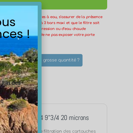
ous
 l’installation des filtres à eau, s’assurer de la présence
ession
en amont réglé à 3 bars maxi et que le filtre soit
ces !
un éventuel retour de pression ou d’eau chaude
ière. Il est important de ne pas exposer votre porte
froid et à la lumière
cifique ?
Une grosse quantité ?
les
.
Fin des
ls du produit
ne
g Blue 9 pouces 3/4 9”3/4 20 microns
ond aux
exigences de filtration
des cartouches