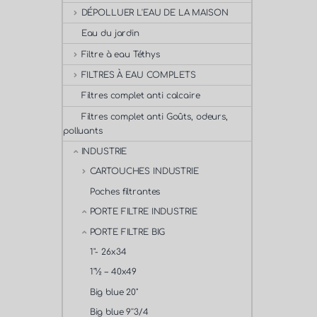
DÉPOLLUER L'EAU DE LA MAISON
Eau du jardin
Filtre à eau Téthys
FILTRES À EAU COMPLETS
Filtres complet anti calcaire
Filtres complet anti Goûts, odeurs,
polluants
INDUSTRIE
CARTOUCHES INDUSTRIE
Poches filtrantes
PORTE FILTRE INDUSTRIE
PORTE FILTRE BIG
1"- 26x34
1"½ – 40x49
Big blue 20"
Big blue 9''3/4