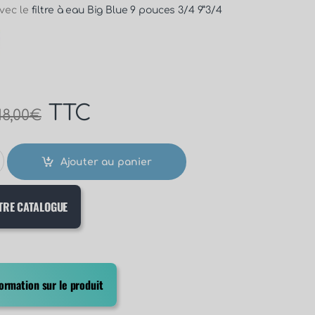
vec le
filtre à eau Big Blue 9 pouces 3/4 9”3/4
TTC
18,00
€
Ajouter au panier
TRE CATALOGUE
rmation sur le produit