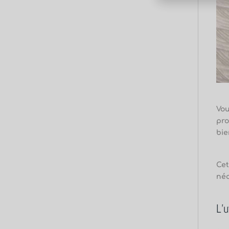
Vou
pro
bie
Cet
néc
L’