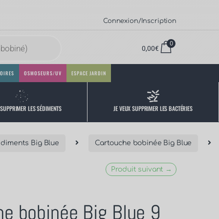
Connexion/Inscription
0
0,00
€
OIRES
OSMOSEURS/UV
ESPACE JARDIN
 SUPPRIMER LES SÉDIMENTS
JE VEUX SUPPRIMER LES BACTÉRIES
diments Big Blue
Cartouche bobinée Big Blue
Produit suivant →
e bobinée Big Blue 9