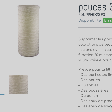
pouces 
Réf: PPHD20-93
Disponibilité:
En s
Supprimer les parti
colorations de l’ea
microns avec la ca
filtration 20 micron
20µm. Prévue pour l
Prévue pour la filt
– Des particules fi
– Des boues
– Du sables
– Des poussières
– Du pollen
– Des eaux de pro
– Des eaux de lav