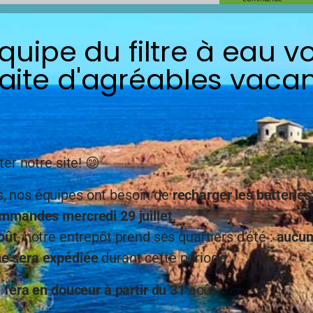
équipe du filtre à eau v
⚠️ IMPORTANT : Lors de
d’un
régulateur de pr
aite d'agréables vacan
également protégé d’
provenant de la chaud
filtre à la chaleur au 
Une taille spé
ter notre site! 😊
Guide des tail
 nos équipes ont besoin de
recharger les batteries
mmandes mercredi 29 juillet
.
Description
Détai
oût
, notre entrepôt prend ses quartiers d’été :
aucu
 sera expédiée
durant cette période.
ltrer les particules fine avec la cartouche bobinée Bi
e fera en douceur à partir du 31
août.
Cartouche bobinée Big Blue 9 pouces 3/4 9”3/4 20 microns rép