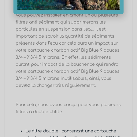
porte filtre standard (hors cartons, big, carte inox et tête laiton
ÉTÉ2026
et stérilisateur UV et ses accessoires) :
Vous pouvez installer en amont un ou plusieurs
filtres anti sédiment qui supprimerons les
particules en suspension dans l’eau, il est
important de savoir la quantité de sédiments
présents dans l’eau car cela aura un impact sur
votre cartouche charbon actif Big Blue 9 pouces
3/4 – 9”3/4 5 microns. En effet, les sédiments
auront pour impact de la boucher ce qui rendra
votre cartouche charbon actif Big Blue 9 pouces
3/4 – 9”3/4 5 microns inutilisables, ainsi, vous
devrez la changer très régulièrement.
Pour cela, nous avons conçu pour vous plusieurs
filtres à double utilité
Le filtre double
: contenant une cartouche