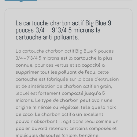
La cartouche charbon actif Big Blue 9
pouces 3/4 – 9”3/4 5 microns la
cartouche anti polluants.
La cartouche charbon actif Big Blue 9 pouces
3/4 – 9”3/4 5 microns
est la cartouche la plus
connue
, pour ces vertus et
sa capacité a
supprimer tout les polluant de l’eau
, cette
cartouche est fabriquée sur la base d’extrusion
et de sintérisation de charbon actif en grain,
lequel est
fortement compacté jusqu’a 5
microns
. L
e type de charbon
peut avoir une
origine minérale ou végétale
, t
elle que la noix
de coco
.
Le charbon actif a un excellent
pouvoir absorban
t, il agit dans l’eau
comme un
papier buvard
retenant certains composés et
molécules dissoutes (chlore, benzène,