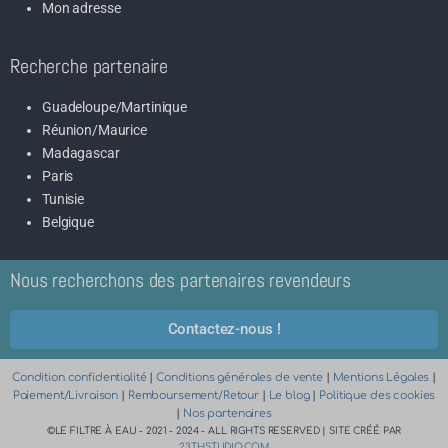
Mon adresse
Recherche partenaire
Guadeloupe/Martinique
Réunion/Maurice
Madagascar
Paris
Tunisie
Belgique
Nous recherchons des partenaires revendeurs
Contactez-nous !
Condition confidentialité
|
Conditions générales de vente
|
Mentions Légales
|
Paiement/Livraison
|
Remboursement/Retour
|
Le blog
|
Politique des cookies
|
Nos partenaires
©LE FILTRE À EAU - 2021 - 2024 - ALL RIGHTS RESERVED | SITE CRÉÉ PAR
23THSTUDIO.COM