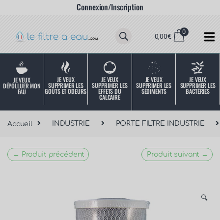
Connexion/Inscription
0
0,00
€
JE VEUX
JE VEUX
JE VEUX
JE VEUX
JE VEUX
SUPPRIMER LES
SUPPRIMER LES
SUPPRIMER LES
SUPPRIMER LES
DÉPOLLUER MON
SÉDIMENTS
BACTÉRIES
EFFETS DU
GOÛTS ET ODEURS
EAU
CALCAIRE
Accueil
INDUSTRIE
PORTE FILTRE INDUSTRIE
← Produit précédent
Produit suivant →
🔍