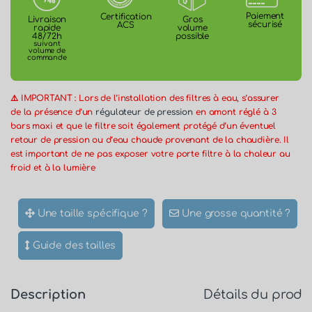
Paiement
Certification
Gros
Livraison
sécurisé
ACS
volume
rapide
possible
48/72h
suivant
volume de
commande
⚠️ IMPORTANT : Lors de l’installation des filtres à eau, s’assurer
de la présence d’un
régulateur de pression
en amont réglé à 3
bars maxi et que le filtre soit également protégé d’un éventuel
retour de pression ou d’eau chaude provenant de la chaudière. Il
est important de ne pas exposer votre porte filtre à la chaleur au
froid et à la lumière
Une taille spécifique ?
Une grosse quantité ?
Guide des tailles
Description
Détails du produ