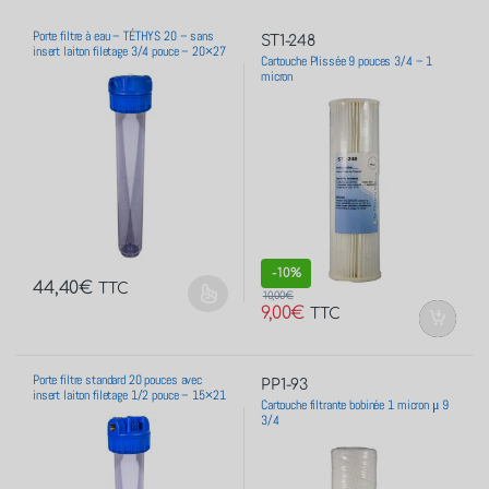
Porte filtre à eau – TÉTHYS 20 – sans
ST1-248
insert laiton filetage 3/4 pouce – 20×27
Cartouche Plissée 9 pouces 3/4 – 1
micron
-
10%
44,40
€
TTC
10,00
€
9,00
€
TTC
Porte filtre standard 20 pouces avec
PP1-93
insert laiton filetage 1/2 pouce – 15×21
Cartouche filtrante bobinée 1 micron μ 9
3/4