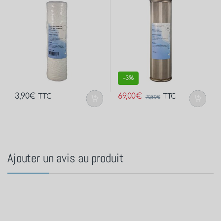
-
3%
3,90
€
69,00
€
TTC
TTC
70,80
€
Ajouter un avis au produit