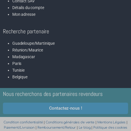
Contact SAV
Détails du compte
Mon adresse
Recherche partenaire
Guadeloupe/Martinique
Réunion/Maurice
Madagascar
Paris
Tunisie
Belgique
Nous recherchons des partenaires revendeurs
Contactez-nous !
Condition confidentialité
|
Conditions générales de vente
|
Mentions Légales
|
Paiement/Livraison
|
Remboursement/Retour
|
Le blog
|
Politique des cookies