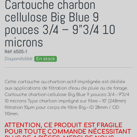
Cartouche charbon
cellulose Big Blue 9
pouces 3/4 – 9”3/4 10
microns
Réf: 6505-1
Disponibilité:
En stock
Cette cartouche au charbon actif imprégnée est dédiée
aux applications de filtration d’eau de pluie ou de forage.
Cartouche charbon cellulose Big Blue 9 pouces 3/4 – 9”3/4
10 microns Type charbon imprégné sur fibre – 10″ (248mm)
filtration 10µm pour corps de filtre Big – ID 28mm / OD
110mm.
ATTENTION, CE PRODUIT EST FRAGILE
POUR TOUTE COMMANDE NÉCESSITANT