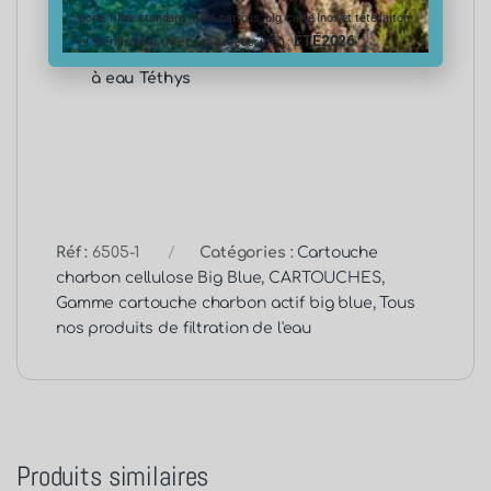
pouces 3/4 – 9”3/4
porte filtre standard (hors cartons, big, carte inox et tête laiton
Température maximum d’utilisation: 52°C
ÉTÉ2026
et stérilisateur UV et ses accessoires) :
Ne fonctionne pas avec la gamme de filtre
à eau Téthys
Réf :
6505-1
Catégories :
Cartouche
charbon cellulose Big Blue
,
CARTOUCHES
,
Gamme cartouche charbon actif big blue
,
Tous
nos produits de filtration de l'eau
Produits similaires