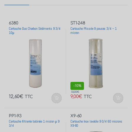
6380
ST1-248
Cartouche Duo Charbon Sédiments 9 3/4
Cartouche Plissée 9 pouces 3/4 – 1
10μ
micron
-
10%
10,00
€
12,60
€
9,00
€
TTC
TTC
PP1-93
X9-60
Cartouche filtrante bobinée 1 micron μ 9
Cartouche Inox lavable 9-3/4 60 microns
3/4
X9-60