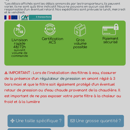
*Les délais affichés sont les délais annoncés par les transporteurs, ils peuvent
varier, ils ne sont qu'à titre indicatif. Nous ne pouvons en aucun cas être
responsable d'un éventuel retard. Nos expéditions sont prévues le lundi, mercredi
et le vendredi.
|
Paiement
Certification
Gros
Livraison
sécurisé
ACS
volume
rapide
possible
48/72h
suivant
volume de
commande
⚠️ IMPORTANT : Lors de l’installation des filtres à eau, s’assurer
de la présence d’un
régulateur de pression
en amont réglé à 3
bars maxi et que le filtre soit également protégé d’un éventuel
retour de pression ou d’eau chaude provenant de la chaudière. Il
est important de ne pas exposer votre porte filtre à la chaleur au
froid et à la lumière
Une taille spécifique ?
Une grosse quantité ?