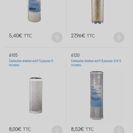
5,40
€
27,96
€
TTC
TTC
6105
6120
Cartouche charbon actif 5 pouces 5
Cartouche charbon actif 9 pouces 3/4 5
microns
microns
8,00
€
8,52
€
TTC
TTC