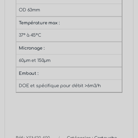
OD 63mm
Température max :
37° à 45°C
Micronage :
60µm et 150µm
Embout :
DOE et spécifique pour débit >6m3/h