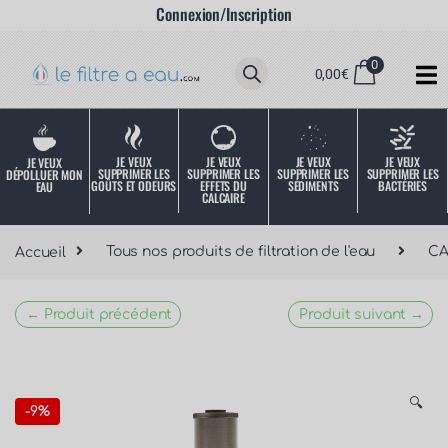
Connexion/Inscription
0
0,00
€
JE VEUX
JE VEUX
JE VEUX
JE VEUX
JE VEUX
SUPPRIMER LES
SUPPRIMER LES
SUPPRIMER LES
SUPPRIMER LES
DÉPOLLUER MON
SÉDIMENTS
BACTÉRIES
EFFETS DU
GOÛTS ET ODEURS
EAU
CALCAIRE
Accueil
Tous nos produits de filtration de l'eau
C
← Produit précédent
Produit suivant →
🔍
-
9%