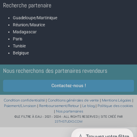
Recherche partenaire
Guadeloupe/Martinique
Réunion/Maurice
Madagascar
Paris
Tunisie
Belgique
Nous recherchons des partenaires revendeurs
Contactez-nous !
Condition confidentialité
|
Conditions générales de vente
|
Mentions Légales
|
Paiement/Livraison
|
Remboursement/Retour
|
Le blog
|
Politique des cookies
|
Nos partenaires
©LE FILTRE À EAU - 2021 - 2024 - ALL RIGHTS RESERVED | SITE CRÉÉ PAR
23THSTUDIO.COM
💧
Trouvez votre filtre