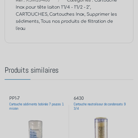
Réf :
XSM20-400
Catégories :
Cartouche
Inox pour tête laiton 1''1/4 - 1''1/2 - 2''
,
CARTOUCHES
,
Cartouches Inox
,
Supprimer les
sédiments
,
Tous nos produits de filtration de
l'eau
Produits similaires
PP1-7
6430
Cartouche sédiments bobinée 7 pouces 1
Cartouche neutraliseur de condensats 9
micron
3/4