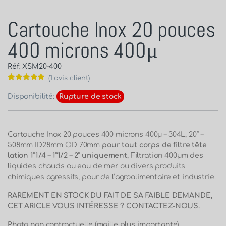
Cartouche Inox 20 pouces
400 microns 400μ
Réf: XSM20-400
(
1
avis client)
Noté
1
5.00
sur 5 basé
Disponibilité:
Rupture de stock
sur
notation
client
Cartouche Inox 20 pouces 400 microns 400μ – 304L, 20″ –
508mm ID28mm OD 70mm
pour tout corps de filtre tête
lation 1”1/4 – 1”1/2 – 2” uniquement
, Filtration 400µm des
liquides chauds ou eau de mer ou divers produits
chimiques agressifs, pour de l’agroalimentaire et industrie.
RAREMENT EN STOCK DU FAIT DE SA FAIBLE DEMANDE,
CET ARICLE VOUS INTÉRESSE ? CONTACTEZ-NOUS.
Photo non contractuelle (maille plus importante)