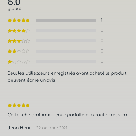
5.0
global
1
0
0
0
0
Seul les utilisateurs enregistrés ayant acheté le produit
peuvent écrire un avis
Note
5
sur
Cartouche conforme, tenue parfaite à la haute pression
5
Jean Henri
–
29 octobre 2021