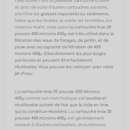
c
‘
est-à-dire c
‘est la première cartouche à filtrer
et ainsi de suite d’autres cartouches suivrons,
elle filtre les
grosses impuretés ou sédiments
,
telles que les feuilles, le sable, les brindilles, les
insectes morts, mais aussi
la cartouche Inox 20
pouces 400 microns 400μ
est
très utilisé dans la
filtration des eaux de forages, de jardin, et de
pluie avec sa capacité de filtration de 400
microns 400μ.
Elles éliminent les plus larges
particules et peuvent être facilement
réutilisées. Vous pouvez les nettoyer avec votre
jet d’eau.
La
cartouche Inox 20 pouces 400 microns
400μ
comme son nom
l’indique
est
lavable et
réutilisable autant de fois que la toile en Inox
qui la constitue résistera
.
La
cartouche Inox 20
pouces 400 microns 400μ
est généralement
associé à d’autres cartouches, on la retrouve