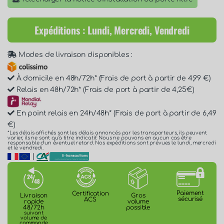
Expéditions : Lundi, Mercredi, Vendredi
Modes de livraison disponibles :
À domicile en 48h/72h* (Frais de port à partir de 4,99 €)
Relais en 48h/72h* (Frais de port à partir de 4,25€)
En point relais en 24h/48h* (Frais de port à partir de 6,49
€)
*Les délais affichés sont les délais annoncés par les transporteurs, ils peuvent
varier, ils ne sont qu'à titre indicatif. Nous ne pouvons en aucun cas être
responsable d'un éventuel retard. Nos expéditions sont prévues le lundi, mercredi
et le vendredi.
|
Paiement
Certification
Gros
Livraison
sécurisé
ACS
volume
rapide
possible
48/72h
suivant
volume de
commande