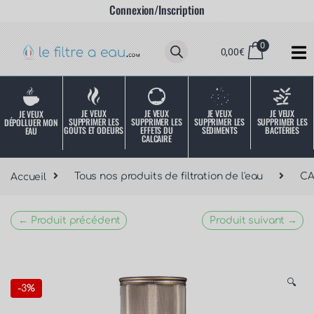
Connexion/Inscription
0
0,00
€
JE VEUX
JE VEUX
JE VEUX
JE VEUX
JE VEUX
SUPPRIMER LES
SUPPRIMER LES
SUPPRIMER LES
SUPPRIMER LES
DÉPOLLUER MON
SÉDIMENTS
BACTÉRIES
EFFETS DU
GOÛTS ET ODEURS
EAU
CALCAIRE
Accueil
Tous nos produits de filtration de l'eau
C
← Produit précédent
Produit suivant →
🔍
-
3%