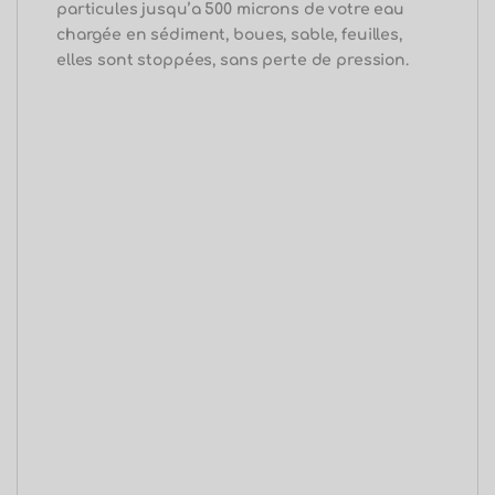
particules jusqu’
a
500
microns de votre eau
chargée en sédiment, boues, sable, feuilles,
elles sont stoppées, sans perte de pression.
La Cartouche Inox lavable 9-3/4 500 microns est
pratique et très utilisé dans la filtration des eaux
de forages afin de protéger la pompe, mais
aussi, de jardin, avec sa capacité de filtration de
500 microns.
Elles éliminent les plus larges
particules et peuvent être facilement réutilisées.
Vous pouvez les nettoyer avec votre jet d’eau.
Avec de la matière première
100%
pure et