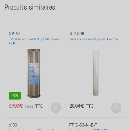
-
3%
69,00
€
20,04
€
TTC
TTC
70,80
€
6130
FFO-33-1-I-B-T
Cartouche charbon actif 20 pouces 5
Porte filtre à eau – TÉTHYS 20 – avec
microns
insert laiton filetage 1 pouce – 26×34
17,04
€
46,80
€
TTC
TTC