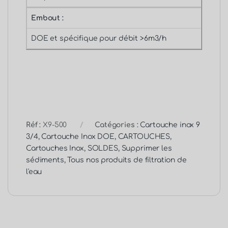
3/4
,
Cartouche Inox DOE
,
CARTOUCHES
,
Cartouches Inox
,
SOLDES
,
Supprimer les
sédiments
,
Tous nos produits de filtration de
l'eau
Produits similaires
X9-60
ST1-508
Cartouche Inox lavable 9-3/4 60 microns
Cartouche Plissée 20 pouces 1 micron
X9-60