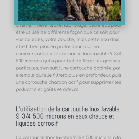
une cartouche charbon actif pour supprimer les
Code promo du mois d’aout 10% sur toutes les cartouches et
porte filtre standard (hors cartons, big, carte inox et tête laiton
polluants et goûts et odeurs.
ÉTÉ2026
et stérilisateur UV et ses accessoires) :
L’utilisation de la
cartouche Inox lavable
9-3/4 500 microns
en eaux chaude et
liquides corrosif
La
cartouche Inox lavable 9-3/4 500 microns
à la
particularité du fait de sa conception de pouvoir
supporter les liquides chauds, mais aussi elle
peut résister a certain liquide corrosif, son joint
n’étant pas fait pour supporter certain liquide
corrosif (
nous contacter
si vous souhaitez
l’utiliser pour un type de liquide en particulier)
Utilisations de la
cartouche Inox lavable
9-3/4 500 microns
: