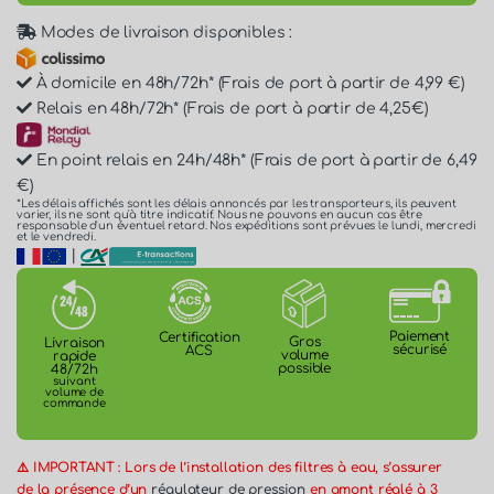
Modes de livraison disponibles :
À domicile en 48h/72h* (Frais de port à partir de 4,99 €)
Relais en 48h/72h* (Frais de port à partir de 4,25€)
En point relais en 24h/48h* (Frais de port à partir de 6,49
€)
*Les délais affichés sont les délais annoncés par les transporteurs, ils peuvent
varier, ils ne sont qu'à titre indicatif. Nous ne pouvons en aucun cas être
responsable d'un éventuel retard. Nos expéditions sont prévues le lundi, mercredi
et le vendredi.
|
Paiement
Certification
Gros
Livraison
sécurisé
ACS
volume
rapide
possible
48/72h
suivant
volume de
commande
⚠️ IMPORTANT : Lors de l’installation des filtres à eau, s’assurer
de la présence d’un
régulateur de pression
en amont réglé à 3