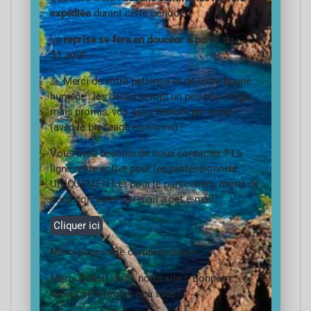
d’utiliser la
cartouche Inox lavable 9-3/4 500
expédiée
durant cette période.
microns
avant de pomper l’eau de votre citerne.
La
reprise se fera en douceur à partir du
31
août.
L’utilisation de la
cartouche Inox lavable
9-3/4
🙏 Merci de votre patience et de votre bonne
humeur… les délais seront un peu plus longs,
pour votre maison
mais promis, vos colis finiront par arriver
(avec le bronzage en moins) !
Vous utilisez beaucoup d’eau dans votre maison,
Vous avez besoins de nous contacter ? La
c’est pourquoi beaucoup d’utilisateur on recours
ligne reste active pour les professionnels
à l’utilisation de l’eau de pluie stockée dans une
UNIQUEMENT et pour le particuliers, merci de
citerne, rivière fleuve, lac, forage. Cette eau peut
nous contacter par mail à cet e-mail :
être utilisé de différente façon que ce soit pour
Cliquer ici
vos toilettes, votre douche, mais cette eau dois
être filtrée plus en profondeur tout en
Merci pour votre compréhension
commençant par la
cartouche Inox lavable 9-3/4
500 microns
qui a pour but de filtrer les grosses
Merci d’avoir visité notre site ! Bonnes
particules, s’en suit lune cartouche bobinée par
vacances à toutes et à tous !
exemple qui elle filtrera plus en profondeur, puis