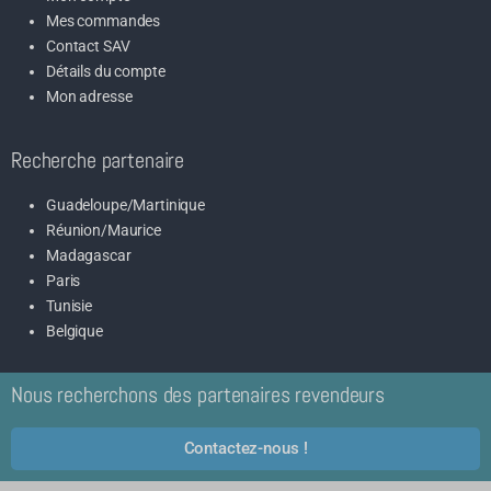
Paris
Tunisie
Belgique
Nous recherchons des partenaires revendeurs
Contactez-nous !
Condition confidentialité
|
Conditions générales de vente
|
Mentions Légales
|
Paiement/Livraison
|
Remboursement/Retour
|
Le blog
|
Politique des cookies
|
Nos partenaires
©LE FILTRE À EAU - 2021 - 2024 - ALL RIGHTS RESERVED | SITE CRÉÉ PAR
23THSTUDIO.COM