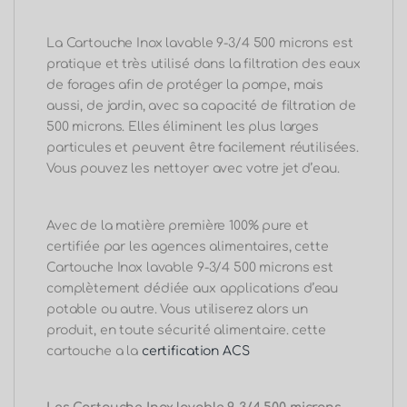
certifiée par les agences alimentaires, cette
Cartouche Inox lavable 9-3/4 500 microns est
complètement dédiée aux applications d’eau
potable ou autre.
Vous utiliserez alors un
produit, en toute sécurité alimentaire. cette
cartouche a la
certification ACS
Les Cartouche Inox lavable 9-3/4 500 microns
sont très performante pour filtrer l
es plus
grosses particules jusqu’a 500 microns de votre
eau chargée en sédiment, boues, sable, feuilles,
elles sont stoppées, sans perte de
pression,
grâce à Leur double joint torique
TETHYS en EPDM permet une étanchéité
optimale.
La Cartouche Inox lavable 9-3/4 500 microns
est
pratique et très utilisé dans la filtration des