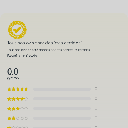
0.0
global
0
0
0
0
0
Seul les utilisateurs enregistrés ayant acheté le produit
peuvent écrire un avis
Il n'y a pas encore d'avis