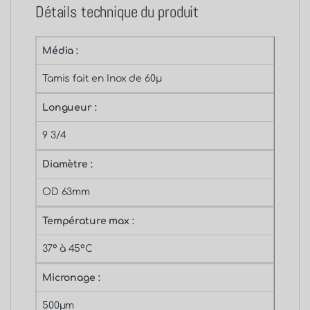
OD 63mm
Température max :
37° à 45°C
Micronage :
500µm
Embout :
DOE et spécifique pour débit >6m3/h
Réf :
X9-500
Catégories :
Cartouche inox 9