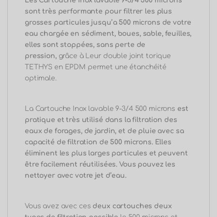
eaux de forages, de jardin, et de pluie avec sa
capacité de filtration de 500 microns.
Elles
éliminent les plus larges particules et peuvent
être facilement réutilisées. Vous pouvez les
nettoyer avec votre jet d’eau.
Vous avez avec ces
deux cartouches deux
types de filtration possible
le 500 microns et
le
500 microns,
destinée notamment aux
pompes de relevage et aux systèmes
d’irrigation de jardin.
Utilisation étendu de la Cartouche Inox
lavable 9-3/4 500 microns
La cartouche Inox lavable 9-3/4 500 microns a
une fonction bien particulière, elle est
généralement la filtration de première
ligne