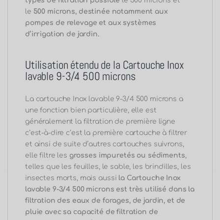
c
‘
est-à-dire c
‘est la première cartouche à filtrer
et ainsi de suite d’autres cartouches suivrons,
elle filtre les
grosses impuretés ou sédiments
,
telles que les feuilles, le sable, les brindilles, les
insectes morts, mais aussi
la Cartouche Inox
lavable 9-3/4 500 microns
est
très utilisé dans la
filtration des eaux de forages, de jardin, et de
pluie avec sa capacité de filtration de
500 microns.
Elles éliminent les plus larges
particules et peuvent être facilement
réutilisées. Vous pouvez les nettoyer avec votre
jet d’eau.
La cartouche Inox lavable 9-3/4 500 microns
comme son nom
l’indique
est
lavable et
réutilisable autant de fois que la toile en Inox
qui la constitue résistera
.
La
cartouche Inox
lavable 9-3/4 500 microns
est généralement