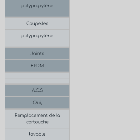
polypropylène
Coupelles
polypropylène
Joints
EPDM
A.C.S
Oui,
Remplacement de la
cartouche
lavable