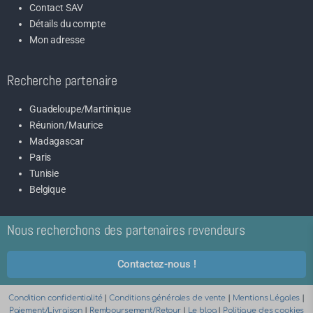
Contact SAV
Détails du compte
Mon adresse
Recherche partenaire
Guadeloupe/Martinique
Réunion/Maurice
Madagascar
Paris
Tunisie
Belgique
Nous recherchons des partenaires revendeurs
Contactez-nous !
Condition confidentialité
|
Conditions générales de vente
|
Mentions Légales
|
Paiement/Livraison
|
Remboursement/Retour
|
Le blog
|
Politique des cookies