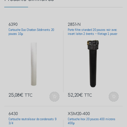
6390
2851-N
Cartouche Duo Charbon Sédiments 20
Porte filtre standard 20 pouces noir avec
pouces 10μ
insert laiton 2 évents – filetage 1 pouce-
26×34
25,08
€
52,20
€
TTC
TTC
6430
XSM20-400
Cartouche neutraliseur de condensats 9
Cartouche Inox 20 pouces 400 microns
3/4
400μ