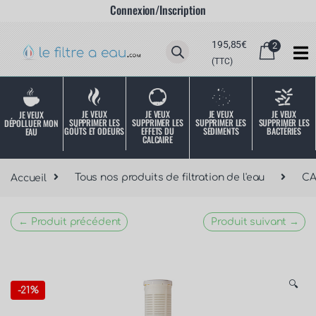
Connexion/Inscription
195,85
€
2
(TTC)
JE VEUX
JE VEUX
JE VEUX
JE VEUX
JE VEUX
SUPPRIMER LES
SUPPRIMER LES
SUPPRIMER LES
SUPPRIMER LES
DÉPOLLUER MON
SÉDIMENTS
BACTÉRIES
EFFETS DU
GOÛTS ET ODEURS
EAU
CALCAIRE
Accueil
Tous nos produits de filtration de l'eau
C
← Produit précédent
Produit suivant →
🔍
-
21%