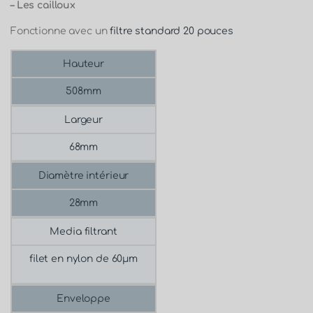
– Les cailloux
Fonctionne avec un
filtre standard 20 pouces
Hauteur
508mm
Largeur
68mm
Diamètre intérieur
28mm
Media filtrant
filet en nylon de 60μm
Enveloppe