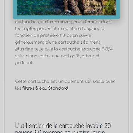
de fois que la toile en nylon qui la constitue
porte filtre standard (hors cartons, big, carte inox et tête laiton
résistera
.
La cartouche lavable 20 pouces 60
ÉTÉ2026
et stérilisateur UV et ses accessoires) :
microns est généralement associé à d’autres
cartouches, on la retrouve généralement dans
les triples portes filtre ou elle a toujours la
fonction de première filtration suivie
généralement d’une cartouche sédiment
plus
fine
telle que la cartouche extrudée 9-3/4
suivi d’une cartouche
anti
goût, odeur et
polluant.
Cette cartouche est uniquement utilisable avec
les
filtres à eau Standard
L’utilisation de la cartouche lavable 20
pouces 60 microns
pour votre jardin