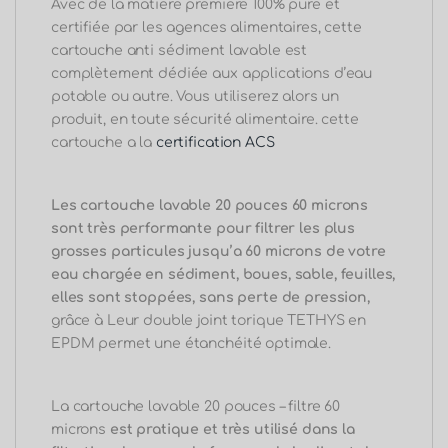
Avec de la matière première
100%
pure et
certifiée par les agences alimentaires, cette
cartouche
anti
sédiment lavable est
complètement dédiée aux applications d’eau
potable ou autre.
Vous utiliserez alors un
produit, en toute sécurité alimentaire. cette
cartouche a la
certification ACS
Les cartouche lavable 20 pouces 60 microns
sont très performante pour filtrer l
es plus
grosses particules jusqu’a 60 microns de votre
eau chargée en sédiment, boues, sable, feuilles,
elles sont stoppées, sans perte de pression,
grâce à Leur double joint torique TETHYS en
EPDM permet une étanchéité optimale.
La cartouche lavable 20 pouces – filtre 60
microns
est pratique et très utilisé dans la