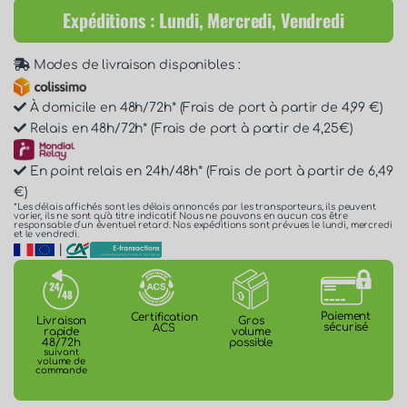
Expéditions : Lundi, Mercredi, Vendredi
Modes de livraison disponibles :
À domicile en 48h/72h* (Frais de port à partir de 4,99 €)
Relais en 48h/72h* (Frais de port à partir de 4,25€)
En point relais en 24h/48h* (Frais de port à partir de 6,49
€)
*Les délais affichés sont les délais annoncés par les transporteurs, ils peuvent
varier, ils ne sont qu'à titre indicatif. Nous ne pouvons en aucun cas être
responsable d'un éventuel retard. Nos expéditions sont prévues le lundi, mercredi
et le vendredi.
|
Paiement
Certification
Gros
Livraison
sécurisé
ACS
volume
rapide
possible
48/72h
suivant
volume de
commande