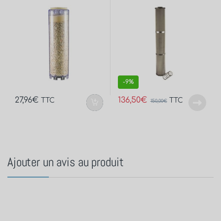
-
9%
27,96
€
136,50
€
TTC
TTC
150,00
€
Ajouter un avis au produit