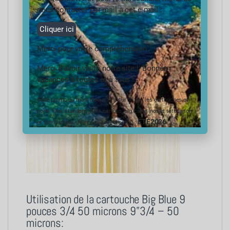
nous contacter par mail à cet e-mail :
Cliquer ici
Merci pour votre compréhension
Merci d’avoir visité notre site ! Bonnes
vacances à toutes et à tous !
Code promo du mois d’aout 10% sur toutes les cartouches et
porte filtre standard (hors cartons, big, carte inox et tête laiton
ÉTÉ2026
et stérilisateur UV et ses accessoires) :
Utilisation de la cartouche Big Blue 9
pouces 3/4 50 microns 9”3/4 – 50
microns: