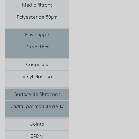
Media filtrant
Polyester de 50μm
Enveloppe
Polyesther
Coupelles
Vinyl Plastisol
Surface de filtration :
36dm² par module de 10’’
Joints
EPDM