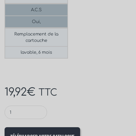
A.C.S
Oui,
Remplacement de la
cartouche
lavable, 6 mois
19,92
€
TTC