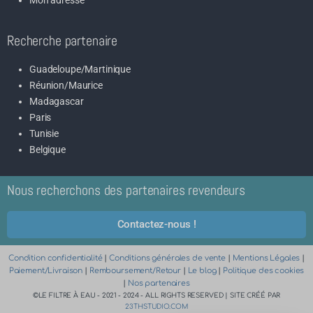
Mon adresse
Recherche partenaire
Guadeloupe/Martinique
Réunion/Maurice
Madagascar
Paris
Tunisie
Belgique
Nous recherchons des partenaires revendeurs
Contactez-nous !
Condition confidentialité
|
Conditions générales de vente
|
Mentions Légales
|
Paiement/Livraison
|
Remboursement/Retour
|
Le blog
|
Politique des cookies
|
Nos partenaires
©LE FILTRE À EAU - 2021 - 2024 - ALL RIGHTS RESERVED | SITE CRÉÉ PAR
23THSTUDIO.COM