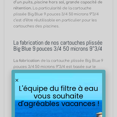
d’un puits, piscine hors sol, grande capacité de
rétention.
La particularité de la cartouche
plissée Big Blue 9 pouces 3/4 50 microns 9”3/4
c’est d’être réutilisable en particulier pour les
cartouches des piscines.
La fabrication de nos cartouches plissée
Big Blue 9 pouces 3/4 50 microns 9”3/4
La fabrication
de la cartouche plissée Big Blue 9
pouces 3/4 50 microns 9”3/4 est basée sur le
principe de plissage. Uniquement
trois
matériaux
entrent dans sa conception:
un
noyau en Polypropylène
pour la rigidité,
du
L'équipe du filtre à eau
plastisol
pour les coupelles d’extrémités et
vous souhaite
du
média/papier Polyester
.
d'agréables vacances !
Ce sont
les différentes
qualités des
papiers