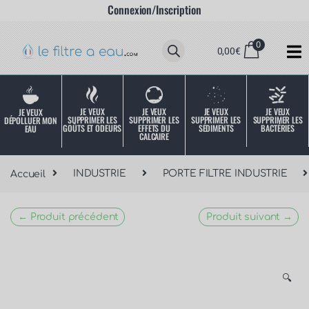
Connexion/Inscription
0
0,00
€
JE VEUX
JE VEUX
JE VEUX
JE VEUX
JE VEUX
SUPPRIMER LES
SUPPRIMER LES
SUPPRIMER LES
SUPPRIMER LES
DÉPOLLUER MON
SÉDIMENTS
BACTÉRIES
EFFETS DU
GOÛTS ET ODEURS
EAU
CALCAIRE
Accueil
INDUSTRIE
PORTE FILTRE INDUSTRIE
← Produit précédent
Produit suivant →
🔍