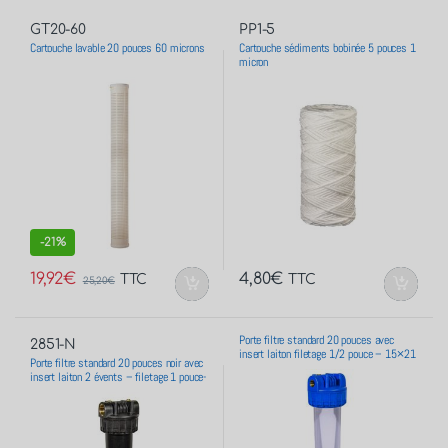
GT20-60
PP1-5
Cartouche lavable 20 pouces 60 microns
Cartouche sédiments bobinée 5 pouces 1
micron
-
21%
19,92
€
4,80
€
TTC
TTC
25,20
€
Porte filtre standard 20 pouces avec
2851-N
insert laiton filetage 1/2 pouce – 15×21
Porte filtre standard 20 pouces noir avec
insert laiton 2 évents – filetage 1 pouce-
26×34