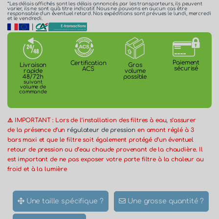
*Les délais affichés sont les délais annoncés par les transporteurs, ils peuvent
varier, ils ne sont qu'à titre indicatif. Nous ne pouvons en aucun cas être
responsable d'un éventuel retard. Nos expéditions sont prévues le lundi, mercredi
et le vendredi.
|
Paiement
Certification
Gros
Livraison
sécurisé
ACS
volume
rapide
possible
48/72h
suivant
volume de
commande
⚠️ IMPORTANT : Lors de l’installation des filtres à eau, s’assurer
de la présence d’un
régulateur de pression
en amont réglé à 3
bars maxi et que le filtre soit également protégé d’un éventuel
retour de pression ou d’eau chaude provenant de la chaudière. Il
est important de ne pas exposer votre porte filtre à la chaleur au
froid et à la lumière
Une taille spécifique ?
Une grosse quantité ?