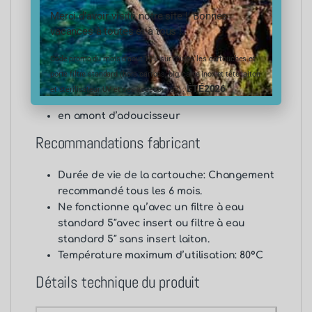
traitement
Merci d’avoir visité notre site ! Bonnes
filtration des particules solides et des
vacances à toutes et à tous !
sédiments (boues, sable, poussières,
pollen,
Code promo du mois d’aout 10% sur toutes les cartouches et
eau de pluie
porte filtre standard (hors cartons, big, carte inox et tête laiton
eau de forage
ÉTÉ2026
et stérilisateur UV et ses accessoires) :
sous-évier
en amont d’adoucisseur
Recommandations fabricant
Durée de vie de la cartouche: Changement
recommandé tous les 6 mois.
Ne fonctionne qu’avec un
filtre à eau
standard 5″avec insert
ou
filtre à eau
standard 5″ sans insert laiton
.
Température maximum d’utilisation: 80°C
Détails technique du produit