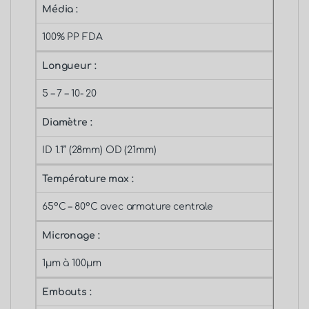
Média :
100% PP FDA
Longueur :
5 – 7 – 10- 20
Diamètre :
ID 1.1’’ (28mm) OD (21mm)
Température max :
65°C – 80°C avec armature centrale
Micronage :
1µm à 100µm
Embouts :