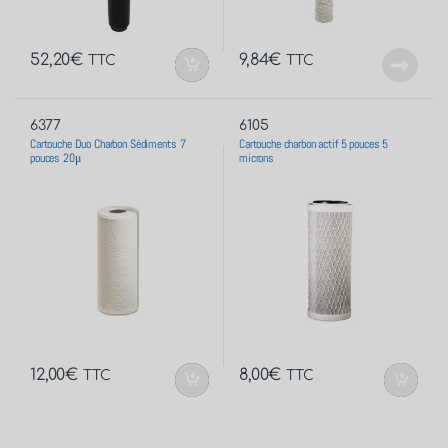
52,20
€
9,84
€
TTC
TTC
6377
6105
Cartouche Duo Charbon Sédiments 7
Cartouche charbon actif 5 pouces 5
pouces 20μ
microns
12,00
€
8,00
€
TTC
TTC