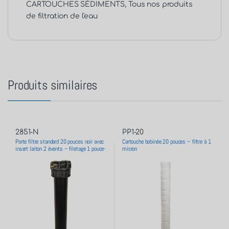
CARTOUCHES SÉDIMENTS
,
Tous nos produits
de filtration de l'eau
Produits similaires
2851-N
PP1-20
Porte filtre standard 20 pouces noir avec
Cartouche bobinée 20 pouces – filtre à 1
insert laiton 2 évents – filetage 1 pouce-
micron
26×34