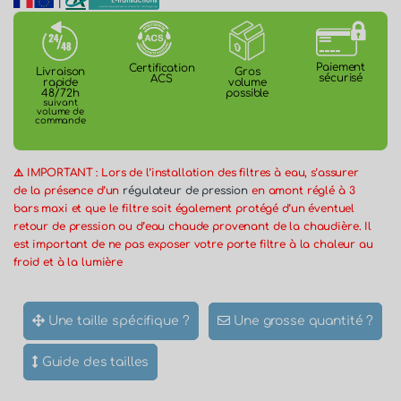
|
Paiement
Certification
Gros
Livraison
sécurisé
ACS
volume
rapide
possible
48/72h
suivant
volume de
commande
⚠️ IMPORTANT : Lors de l’installation des filtres à eau, s’assurer
de la présence d’un
régulateur de pression
en amont réglé à 3
bars maxi et que le filtre soit également protégé d’un éventuel
retour de pression ou d’eau chaude provenant de la chaudière. Il
est important de ne pas exposer votre porte filtre à la chaleur au
froid et à la lumière
Une taille spécifique ?
Une grosse quantité ?
Guide des tailles