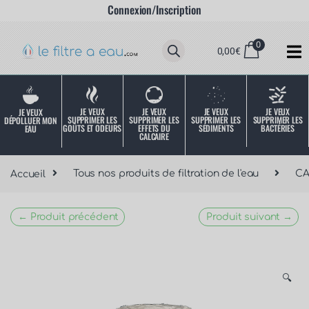
Connexion/Inscription
0
0,00
€
JE VEUX
JE VEUX
JE VEUX
JE VEUX
JE VEUX
SUPPRIMER LES
SUPPRIMER LES
SUPPRIMER LES
SUPPRIMER LES
DÉPOLLUER MON
SÉDIMENTS
BACTÉRIES
EFFETS DU
GOÛTS ET ODEURS
EAU
CALCAIRE
Accueil
Tous nos produits de filtration de l'eau
C
← Produit précédent
Produit suivant →
🔍