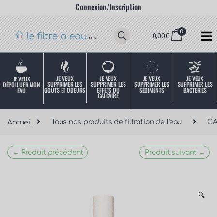
Connexion/Inscription
0
0,00
€
JE VEUX
JE VEUX
JE VEUX
JE VEUX
JE VEUX
SUPPRIMER LES
SUPPRIMER LES
SUPPRIMER LES
SUPPRIMER LES
DÉPOLLUER MON
SÉDIMENTS
BACTÉRIES
EFFETS DU
GOÛTS ET ODEURS
EAU
CALCAIRE
Accueil
Tous nos produits de filtration de l'eau
C
← Produit précédent
Produit suivant →
🔍