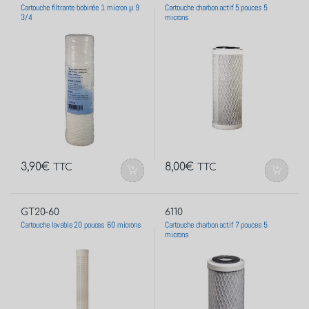
Cartouche filtrante bobinée 1 micron μ 9
Cartouche charbon actif 5 pouces 5
3/4
microns
3,90
€
8,00
€
TTC
TTC
GT20-60
6110
Cartouche lavable 20 pouces 60 microns
Cartouche charbon actif 7 pouces 5
microns