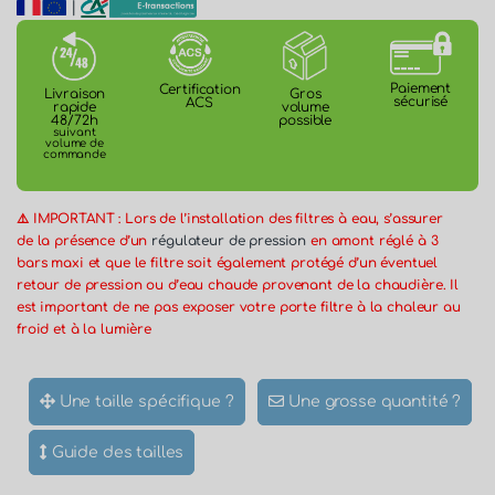
|
Paiement
Certification
Gros
Livraison
sécurisé
ACS
volume
rapide
possible
48/72h
suivant
volume de
commande
⚠️ IMPORTANT : Lors de l’installation des filtres à eau, s’assurer
de la présence d’un
régulateur de pression
en amont réglé à 3
bars maxi et que le filtre soit également protégé d’un éventuel
retour de pression ou d’eau chaude provenant de la chaudière. Il
est important de ne pas exposer votre porte filtre à la chaleur au
froid et à la lumière
Une taille spécifique ?
Une grosse quantité ?
Guide des tailles