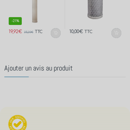
-
21%
19,92
€
10,00
€
TTC
TTC
25,20
€
Ajouter un avis au produit