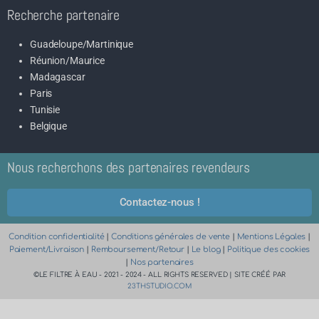
Recherche partenaire
Guadeloupe/Martinique
Réunion/Maurice
Madagascar
Paris
Tunisie
Belgique
Nous recherchons des partenaires revendeurs
Contactez-nous !
Condition confidentialité
|
Conditions générales de vente
|
Mentions Légales
|
Paiement/Livraison
|
Remboursement/Retour
|
Le blog
|
Politique des cookies
|
Nos partenaires
©LE FILTRE À EAU - 2021 - 2024 - ALL RIGHTS RESERVED | SITE CRÉÉ PAR
23THSTUDIO.COM