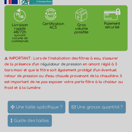
|
Paiement
Certification
Gros
Livraison
sécurisé
ACS
volume
rapide
possible
48/72h
suivant
volume de
commande
⚠️ IMPORTANT : Lors de l’installation des filtres à eau, s’assurer
de la présence d’un
régulateur de pression
en amont réglé à 3
bars maxi et que le filtre soit également protégé d’un éventuel
retour de pression ou d’eau chaude provenant de la chaudière. Il
est important de ne pas exposer votre porte filtre à la chaleur au
froid et à la lumière
Une taille spécifique ?
Une grosse quantité ?
Guide des tailles