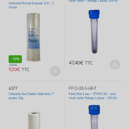
insert laiton – filetage 1 pouce- 26×34
Cartouche Plissée 9 pouces 3/4 – 1
micron
-
10%
47,40
€
TTC
10,00
€
9,00
€
TTC
6377
FFO-33-1-I-B-T
Cartouche Duo Charbon Sédiments 7
Porte filtre à eau – TÉTHYS 20 – avec
pouces 20μ
insert laiton filetage 1 pouce – 26×34