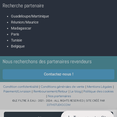
Recherche partenaire
Guadeloupe/Martinique
Réunion/Maurice
Madagascar
Paris
Tunisie
Belgique
Nous recherchons des partenaires revendeurs
Contactez-nous !
Condition confidentialité
|
Conditions générales de vente
|
Mentions Légales
|
Paiement/Livraison
|
Remboursement/Retour
|
Le blog
|
Politique des cookies
|
Nos partenaires
©LE FILTRE À EAU - 2021 - 2024 - ALL RIGHTS RESERVED | SITE CRÉÉ PAR
23THSTUDIO.COM