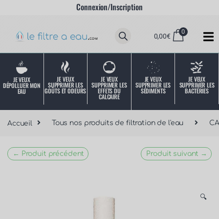
Connexion/Inscription
0
0,00
€
JE VEUX
JE VEUX
JE VEUX
JE VEUX
JE VEUX
SUPPRIMER LES
SUPPRIMER LES
SUPPRIMER LES
SUPPRIMER LES
DÉPOLLUER MON
SÉDIMENTS
BACTÉRIES
EFFETS DU
GOÛTS ET ODEURS
EAU
CALCAIRE
Accueil
Tous nos produits de filtration de l'eau
C
← Produit précédent
Produit suivant →
🔍