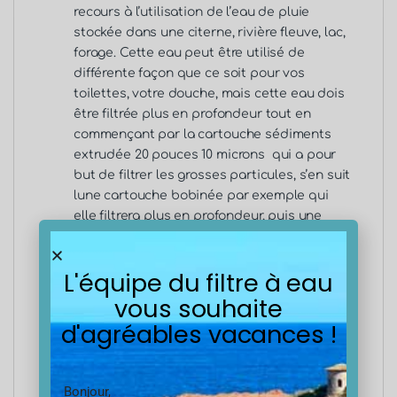
recours à l’utilisation de l’eau de pluie
stockée dans une citerne, rivière fleuve, lac,
forage. Cette eau peut être utilisé de
différente façon que ce soit pour vos
toilettes, votre douche, mais cette eau dois
être filtrée plus en profondeur tout en
commençant par la cartouche sédiments
extrudée 20 pouces 10 microns qui a pour
but de filtrer les grosses particules, s’en suit
lune cartouche bobinée par exemple qui
elle filtrera plus en profondeur, puis une
cartouche charbon actif pour supprimer les
polluants et goûts et odeurs.
L'équipe du filtre à eau
vous souhaite
III. Efficacité de la cartouche Spun 20
d'agréables vacances !
pouces 10 microns
La cartouche Spun 20 pouces 10 microns offre
Bonjour,
une efficacité de filtration élevée grâce à sa