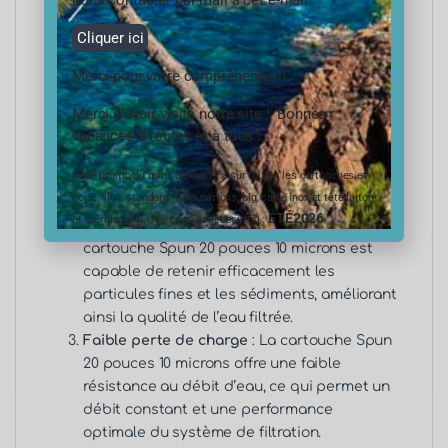
nous contacter par mail à cet e-mail :
pouces 10 microns
Cliquer ici
Résistance chimique
: La cartouche Spun 20
Merci pour votre compréhension
pouces 10 microns est résistante à de
nombreux produits chimiques couramment
Merci d’avoir visité notre site ! Bonnes
présents dans l’eau, ce qui la rend adaptée
vacances à toutes et à tous !
à une utilisation dans différents
Code promo du mois d’aout 10% sur toutes les cartouches et
environnements.
porte filtre standard (hors cartons, big, carte inox et tête laiton
Haute capacité de rétention des particules
ÉTÉ2026
et stérilisateur UV et ses accessoires) :
: Grâce à sa taille de pore de 210 microns , la
cartouche Spun 20 pouces 10 microns est
capable de retenir efficacement les
particules fines et les sédiments, améliorant
ainsi la qualité de l’eau filtrée.
Faible perte de charge
: La cartouche Spun
20 pouces 10 microns offre une faible
résistance au débit d’eau, ce qui permet un
débit constant et une performance
optimale du système de filtration.