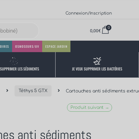
Connexion/Inscription
0
0,00
€
OIRES
OSMOSEURS/UV
ESPACE JARDIN
 SUPPRIMER LES SÉDIMENTS
JE VEUX SUPPRIMER LES BACTÉRIES
Téthys 5 GTX
Cartouches anti sédiments extrud
Produit suivant →
hes anti sédiments