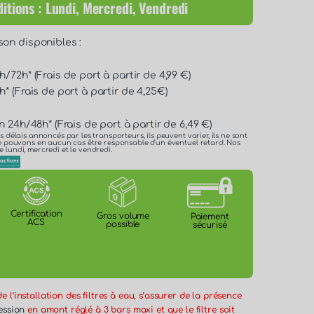
itions : Lundi, Mercredi, Vendredi
son disponibles :
/72h* (Frais de port à partir de 4,99 €)
* (Frais de port à partir de 4,25€)
n 24h/48h* (Frais de port à partir de 6,49 €)
es délais annoncés par les transporteurs, ils peuvent varier, ils ne sont
 ne pouvons en aucun cas être responsable d'un éventuel retard. Nos
e lundi, mercredi et le vendredi.
Certification
Gros volume
Paiement
ACS
possible
sécurisé
 l’installation des filtres à eau, s’assurer de la présence
ession
en amont réglé à 3 bars maxi et que le filtre soit