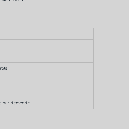
nsert laiton
.
rale
re sur demande