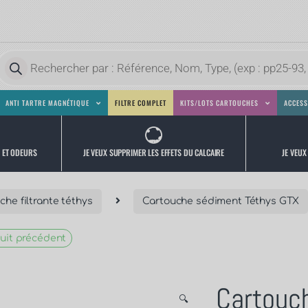
ANTI TARTRE MAGNÉTIQUE
FILTRE COMPLET
KITS/LOTS CARTOUCHES
ACCESS
JE VEUX
JE VEUX SUPPRIMER LES EFFETS DU CALCAIRE
S ET ODEURS
che filtrante téthys
Cartouche sédiment Téthys GTX
uit précédent
Cartouc
🔍