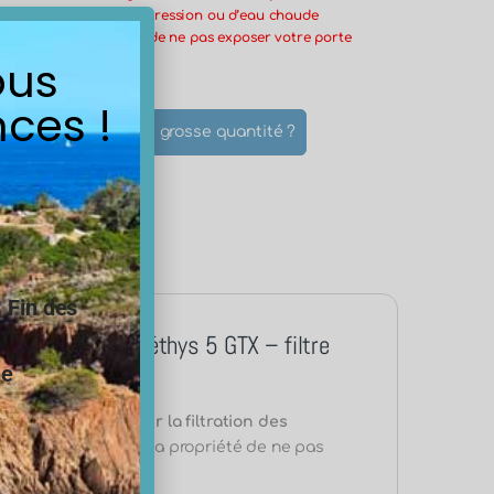
un éventuel retour de pression ou d’eau chaude
ière. Il est important de ne pas exposer votre porte
ous
froid et à la lumière
ces !
cifique ?
Une grosse quantité ?
les
ls du produit
.
Fin des
iments extrudée Téthys 5 GTX – filtre
ne
crons
est prévue pour la filtration des
e extrudée possède la propriété de ne pas
ession.