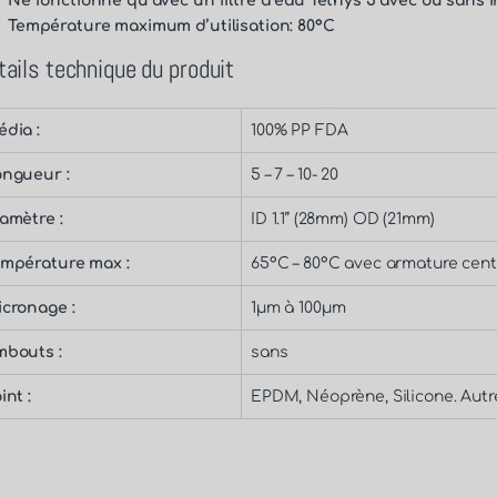
Ne fonctionne qu’avec un filtre à eau
Téthys 5
avec ou
sans i
Température maximum d’utilisation: 80°C
tails technique du produit
dia :
100% PP FDA
ngueur :
5 – 7 – 10- 20
amètre :
ID 1.1’’ (28mm) OD (21mm)
mpérature max :
65°C – 80°C avec armature cent
cronage :
1µm à 100µm
mbouts :
sans
oint :
EPDM, Néoprène, Silicone. Aut