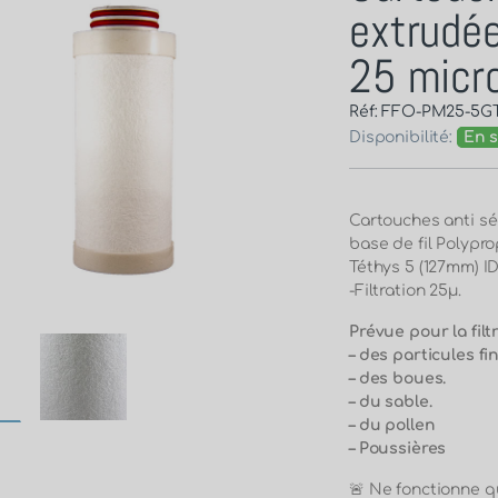
extrudée
25 micr
Réf: FFO-PM25-5G
Disponibilité:
En s
Cartouches anti sé
base de fil Polypr
Téthys 5 (127mm) I
-Filtration 25µ.
Prévue pour la filt
– des particules fi
– des boues.
– du sable.
– du pollen
– Poussières
🚨 Ne fonctionne q