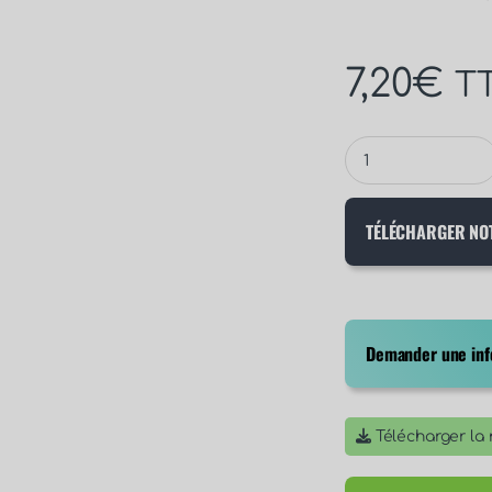
7,20
€
T
TÉLÉCHARGER NO
Demander une info
Télécharger la n