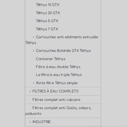
Téthys 10 GTX
Téthys 20 GTX
Téthys 5 GTX
Téthys 7 GTX
Cartouches anti sédiments extrudée
Téthys
Cartouches Bobinée GTX Téthys
Container Téthys
Filtre à eau double Téthys
Le filtre à eau triple Téthys
Porte filtre Téthys simple
FILTRES À EAU COMPLETS
Filtres complet anti calcaire
Filtres complet anti Goûts, odeurs,
polluants
INDUSTRIE