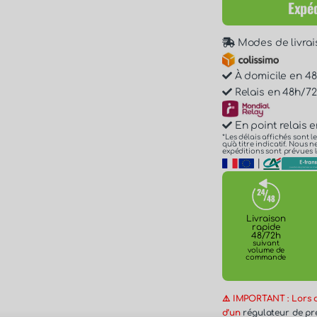
Expéd
Modes de livrai
À domicile en 48h
Relais en 48h/72h
En point relais e
*Les délais affichés sont l
qu'à titre indicatif. Nous
expéditions sont prévues l
|
Livraison
rapide
48/72h
suivant
volume de
commande
⚠️ IMPORTANT : Lors de
d’un
régulateur de pr