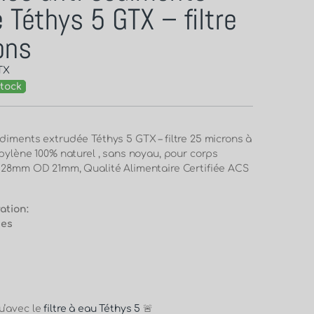
 Téthys 5 GTX – filtre
ons
TX
tock
diments extrudée Téthys 5 GTX – filtre 25 microns à
opylène 100% naturel , sans noyau, pour corps
D28mm OD 21mm, Qualité Alimentaire Certifiée ACS
ration:
nes
u’avec le
filtre à eau Téthys 5
🚨