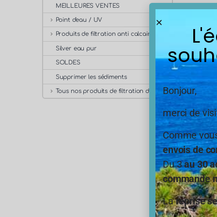
MEILLEURES VENTES
Point d'eau / UV
L'
Produits de filtration anti calcaire
souh
Silver eau pur
SOLDES
Supprimer les sédiments
Bonjour,
Tous nos produits de filtration de l'eau
merci de visi
Comme vous,
envois de co
Fil
25
Du 3
au 30 a
commande ne
La 
par
La
reprise s
rel