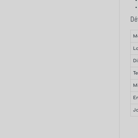
Dé
Mé
Lo
Di
Te
Mi
E
J