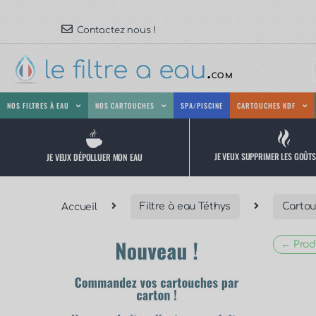
Contactez nous !
NOS FILTRES À EAU
NOS CARTOUCHES
SPA/PISCINE
CARTOUCHES KDF
JE VEUX SUPPRIMER LES GOÛT
JE VEUX DÉPOLLUER MON EAU
Accueil
Filtre à eau Téthys
Cartou
← Prod