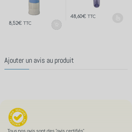
48,60
€
TTC
8,52
€
TTC
Ajouter un avis au produit
Tous nos avis sont des
"avis certifiés"