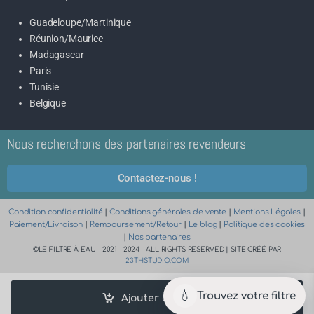
Guadeloupe/Martinique
Réunion/Maurice
Madagascar
Paris
Tunisie
Belgique
Nous recherchons des partenaires revendeurs
Contactez-nous !
Condition confidentialité
|
Conditions générales de vente
|
Mentions Légales
|
Paiement/Livraison
|
Remboursement/Retour
|
Le blog
|
Politique des cookies
|
Nos partenaires
©LE FILTRE À EAU - 2021 - 2024 - ALL RIGHTS RESERVED | SITE CRÉÉ PAR
23THSTUDIO.COM
💧
Trouvez votre filtre
Ajouter au panier