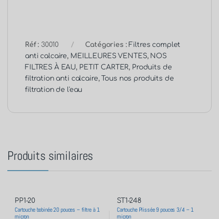
Réf :
30010
Catégories :
Filtres complet
anti calcaire
,
MEILLEURES VENTES
,
NOS
FILTRES À EAU
,
PETIT CARTER
,
Produits de
filtration anti calcaire
,
Tous nos produits de
filtration de l'eau
Produits similaires
PP1-20
ST1-248
Cartouche bobinée 20 pouces – filtre à 1
Cartouche Plissée 9 pouces 3/4 – 1
micron
micron