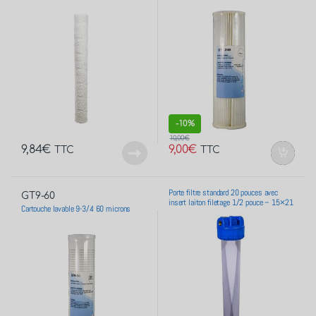
-
10%
10,00
€
9,84
€
9,00
€
TTC
TTC
Porte filtre standard 20 pouces avec
GT9-60
insert laiton filetage 1/2 pouce – 15×21
Cartouche lavable 9-3/4 60 microns