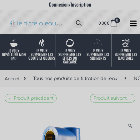
Connexion/Inscription
0
0,00
€
JE VEUX
JE VEUX
JE VEUX
JE VEUX
JE VEUX
SUPPRIMER LES
SUPPRIMER LES
SUPPRIMER LES
SUPPRIMER LES
DÉPOLLUER MON
SÉDIMENTS
BACTÉRIES
EFFETS DU
GOÛTS ET ODEURS
EAU
CALCAIRE
Accueil
Tous nos produits de filtration de l'eau
NO
← Produit précédent
Produit suivant →
🔍