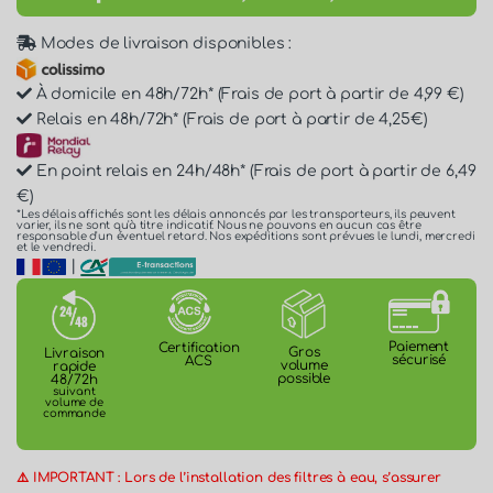
Modes de livraison disponibles :
À domicile en 48h/72h* (Frais de port à partir de 4,99 €)
Relais en 48h/72h* (Frais de port à partir de 4,25€)
En point relais en 24h/48h* (Frais de port à partir de 6,49
€)
*Les délais affichés sont les délais annoncés par les transporteurs, ils peuvent
varier, ils ne sont qu'à titre indicatif. Nous ne pouvons en aucun cas être
responsable d'un éventuel retard. Nos expéditions sont prévues le lundi, mercredi
et le vendredi.
|
Paiement
Certification
Gros
Livraison
sécurisé
ACS
volume
rapide
possible
48/72h
suivant
volume de
commande
⚠️ IMPORTANT : Lors de l’installation des filtres à eau, s’assurer