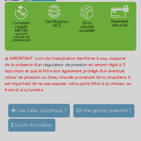
Paiement
Certification
Gros
Livraison
sécurisé
ACS
volume
rapide
possible
48/72h
suivant
volume de
commande
⚠️ IMPORTANT : Lors de l’installation des filtres à eau, s’assurer
de la présence d’un
régulateur de pression
en amont réglé à 3
bars maxi et que le filtre soit également protégé d’un éventuel
retour de pression ou d’eau chaude provenant de la chaudière. Il
est important de ne pas exposer votre porte filtre à la chaleur au
froid et à la lumière
Une taille spécifique ?
Une grosse quantité ?
Guide des tailles