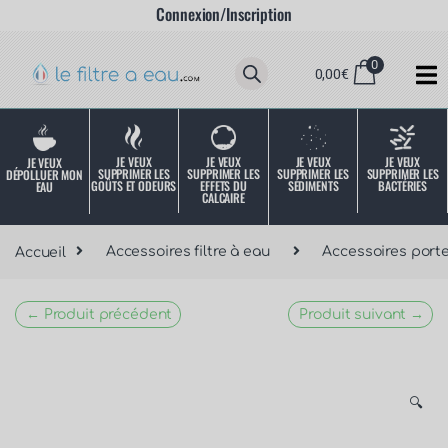
Connexion/Inscription
0
0,00
€
JE VEUX
JE VEUX
JE VEUX
JE VEUX
JE VEUX
SUPPRIMER LES
SUPPRIMER LES
SUPPRIMER LES
SUPPRIMER LES
DÉPOLLUER MON
SÉDIMENTS
BACTÉRIES
EFFETS DU
GOÛTS ET ODEURS
EAU
CALCAIRE
Accueil
Accessoires filtre à eau
Accessoires porte
← Produit précédent
Produit suivant →
🔍