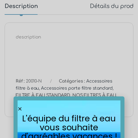
Description
Détails du produ
description
Réf :
20010-N
Catégories :
Accessoires
filtre à eau
,
Accessoires porte filtre standard
,
FILTRE À EAU STANDARD
,
NOS FILTRES À EAU
,
Tous nos produits de filtration de l'eau
L'équipe du filtre à eau
vous souhaite
d'agréables vacances !