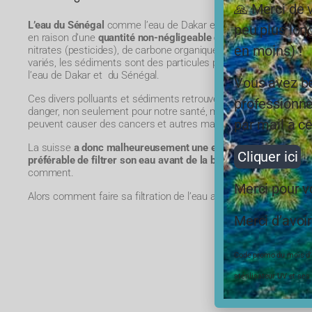
🙏 Merci de 
L’eau du Sénégal
comme
l’eau de Dakar
est
impropre à la co
peu plus long
en raison d’une
quantité non-négligeable de polluants
tels que 
en moins) !
nitrates (pesticides), de carbone organique (pesticides)
mais au
variés, les sédiments sont des particules plus ou moins fines 
l’eau de
Dakar et du Sénégal
.
Vous avez be
Ces divers polluants et sédiments retrouvés dans les eaux de
G
professionne
danger, non seulement pour notre santé, mais aussi pour la nat
par mail à ce
peuvent causer des cancers et autres maladies.
La suisse
a donc malheureusement une eau de qualité très discu
Cliquer ici
préférable de filtrer son eau avant de la boire
, mais aussi de la 
comment.
Merci pour 
Alors comment faire sa filtration de l’eau au Sénégal.
Merci d’avoir
Code promo du mois d’ao
stérilisateur UV et ses