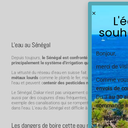
L'
souh
L'eau au Sénégal
Bonjour,
Depuis toujours,
le Sénégal est confronté à une eau de qualit
principalement le système d’irrigation qui est très ancien
.
merci de visi
La vétusté du réseau d’eau en suisse fait que l’eau charrie
beau
métaux lourds
comme le plomb le fer, mais aussi du fait des plu
Comme vous,
l’eau et peuvent c
ontenir des pesticides nocifs pour la santé
.
envois de co
Le Sénégal, Dakar n’est pas uniquement confrontés à un problè
Du 3
au 30 a
aussi par des coupures d’eau fréquentes, d’ampleurs et d’origi
exemple des canalisations qui se rompent entraîne une coupure
commande ne
dans l’eau.
L’eau du Sénégal est difficile à avoir et à boire.
La
reprise s
Les dangers de boire cette eau non filtrée au Sé