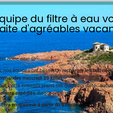
équipe du filtre à eau v
aite d'agréables vacan
é moyenne
, la
cause étant
ter notre site! 😊
coup de polluant tels que des
ies qui traversent les sols
 nos équipes ont besoin de
recharger les batteries
mmandes mercredi 29 juillet
.
me de qualité d’eau, mais
oût
, notre entrepôt prend ses quartiers d’été :
aucu
nes variées, comme par
, mais aussi des polluants
 sera expédiée
durant cette période.
e fera en douceur à partir du 31
août.
négal, Dakar