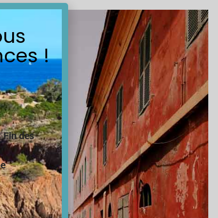
ous
ces !
.
Fin des
ne