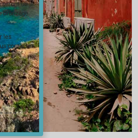
s seront un
le bronzage
r les
ous contacter
us !
e laiton et