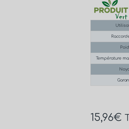
Utilisa
Raccord
Poi
Température max 
Noy
Garan
15,96
€