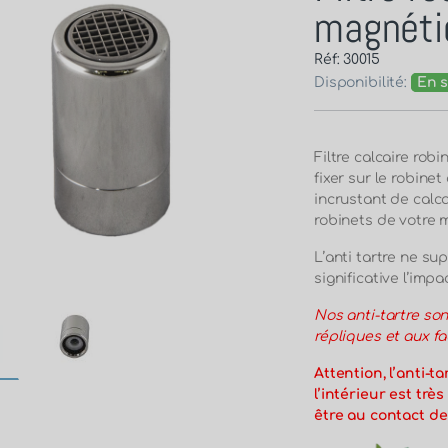
magnéti
Réf: 30015
Disponibilité:
En s
Filtre calcaire rob
fixer sur le robine
incrustant de calca
robinets de votre 
L’anti tartre ne su
significative l’impa
Nos anti-tartre son
répliques et aux f
Attention, l’anti-t
l’intérieur est trè
être au contact de 