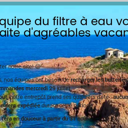
Relais en 48h/72h
équipe du filtre à eau v
En point relais e
*Les délais affichés sont l
qu'à titre indicatif. Nous
aite d'agréables vacan
expéditions sont prévues l
|
Livraison
rapide
48/72h
ter notre site! 😊
suivant
volume de
commande
 nos équipes ont besoin de
recharger les batteries
mmandes mercredi 29 juillet
.
⚠️ IMPORTANT : Lors de
d’un
régulateur de pr
oût
, notre entrepôt prend ses quartiers d’été :
aucu
également protégé d’
 sera expédiée
durant cette période.
provenant de la chaud
filtre à la chaleur au 
e fera en douceur à partir du 31
août.