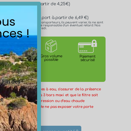
* (Frais de port à partir de 4,25€)
ous
n 24h/48h* (Frais de port à partir de 6,49 €)
es délais annoncés par les transporteurs, ils peuvent varier, ils ne sont
 ne pouvons en aucun cas être responsable d'un éventuel retard. Nos
ces !
e lundi, mercredi et le vendredi.
Certification
Gros volume
Paiement
ACS
possible
sécurisé
.
Fin des
 l’installation des filtres à eau, s’assurer de la présence
ession
en amont réglé à 3 bars maxi et que le filtre soit
ne
un éventuel retour de pression ou d’eau chaude
ière. Il est important de ne pas exposer votre porte
froid et à la lumière