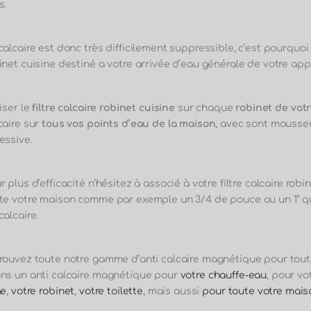
s.
calcaire est donc très difficilement suppressible, c’est pourquoi 
inet cuisine destiné a votre arrivée d’eau générale de votre ap
liser le
filtre calcaire robinet cuisine
sur chaque
robinet de vot
caire sur
tous vos points d’eau de la maison
, avec sont mousseur
essive.
r plus d’efficacité n’hésitez à associé à votre filtre calcaire ro
te votre maison comme par exemple un 3/4 de pouce ou un 1” qui
calcaire.
rouvez toute notre gamme d’
anti
calcaire magnétique pour toute
ns un anti calcaire magnétique pour
votre chauffe-eau
, pour vo
ge
,
votre robinet
,
votre toilette
, mais aussi
pour toute votre mais