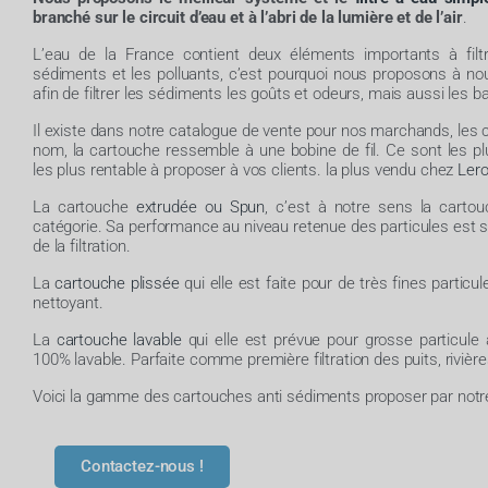
branché sur le circuit d’eau et à l’abri de la lumière et de l’air
.
L’eau de la France contient deux éléments importants à filtre
sédiments et les polluants, c’est pourquoi nous proposons à nou
afin de filtrer les sédiments les goûts et odeurs, mais aussi les b
Il existe dans notre catalogue de vente pour nos marchands, les
nom, la cartouche ressemble à une bobine de fil. Ce sont les 
les plus rentable à proposer à vos clients. la plus vendu chez
Lero
La cartouche
extrudée ou Spun
, c’est à notre sens la carto
catégorie. Sa performance au niveau retenue des particules est 
de la filtration.
La
cartouche plissée
qui elle est faite pour de très fines particule
nettoyant.
La
cartouche lavable
qui elle est prévue pour grosse particule 
100% lavable. Parfaite comme première filtration des puits, rivière
Voici la gamme des cartouches anti sédiments proposer par notre 
Contactez-nous !