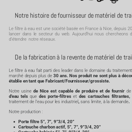
Notre histoire de fournisseur de matériel de tr
Le filtre à eau est une société basée en France à Nice, depuis 
lancer dans le secteur du web. Aujourd’hui nous chercheons d
d’étendre notre réseaux.
De la fabrication à la revente de matériel de tr
Le filtre à eau fait parti des leader dans le domaine du traitemen
marché
depuis
plus
de
30
ans. Nos produit ne sont plus à décou
établie en tant que Fabricant/Fournisseur/grossiste.
Notre
usine
de
Nice
est
capable
de
produire et de fournir
de
d’eau
tels
que
des
porte-filtres
et
des
cartouches
filtrantes
,
traitement
de
l’eau pour les industriel
,
sans
limite,
à
la
demande
.
Notre production :
Porte filtre 5”, 7”, 9”3/4, 20”
Cartouche charbon actif,
5”, 7”, 9”3/4, 20”