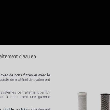
raitement d'eau en
e avec de bons filtres et avec le
ossiste de matériel de traitement
s systèmes de traitement par Uv
oser à leurs client une gamme
e
,
double
ou
triple
directement