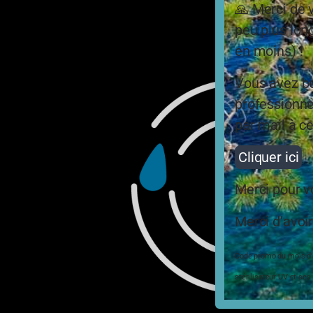
🙏 Merci de 
peu plus long
en moins) !
Vous avez be
professionne
par mail à ce
Cliquer ici
Merci pour 
Merci d’avoir
Code promo du mois d’ao
stérilisateur UV et ses