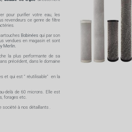
r pour purifier votre eau, les
s revendeurs ce genre de filtre
actéries.
 cartouches
Bobinées
qui par son
plus vendues en magasin et sont
y Merlin.
uche la plus performante de sa
sans précédent, dans le domaine
s et qui est ” réutilisable” en la
au-delà de 60 microns. Elle est
s, forages etc.
société à nos détaillants .