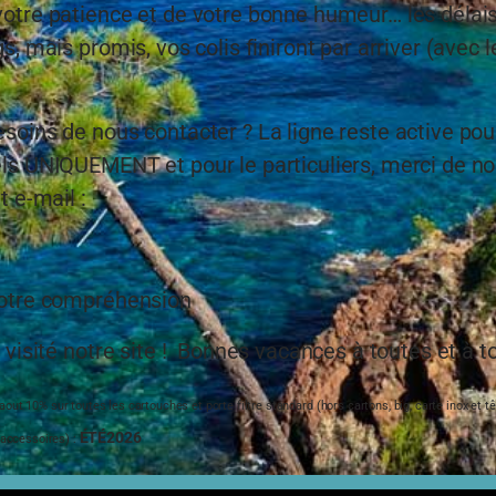
votre patience et de votre bonne humeur… les délai
s, mais promis, vos colis finiront par arriver (avec 
soins de nous contacter ? La ligne reste active pou
ls UNIQUEMENT et pour le particuliers, merci de n
t e-mail :
Nos produits et leurs 
s'assurent d'un produ
Cette norme exige l’analyse 
votre compréhension
nous permet de voir si le ma
 visité notre site ! Bonnes vacances à toutes et à to
Nos produits ont-ils ces cert
oui.
ut 10% sur toutes les cartouches et porte filtre standard (hors cartons, big, carte inox et têt
ÉTÉ2026
 accessoires) :