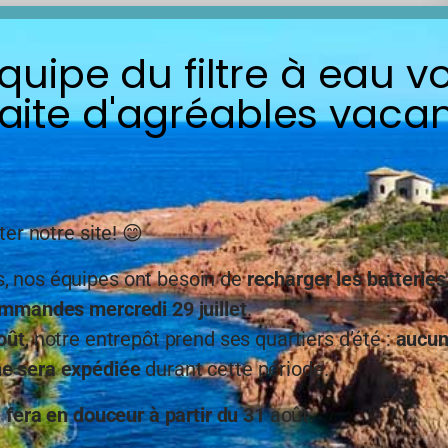
équipe du filtre à eau v
aite d'agréables vacan
pédition de nos marchandise à
ter notre site! 😊
 nos équipes ont besoin de
recharger les batteries
mmandes mercredi 29 juillet
.
oût
, notre entrepôt prend ses quartiers d’été :
aucu
 sera expédiée
durant cette période.
e fera en douceur à partir du 31
août.