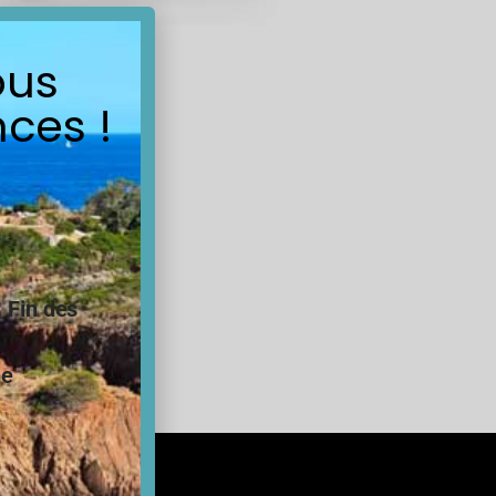
ous
ces !
.
Fin des
ne