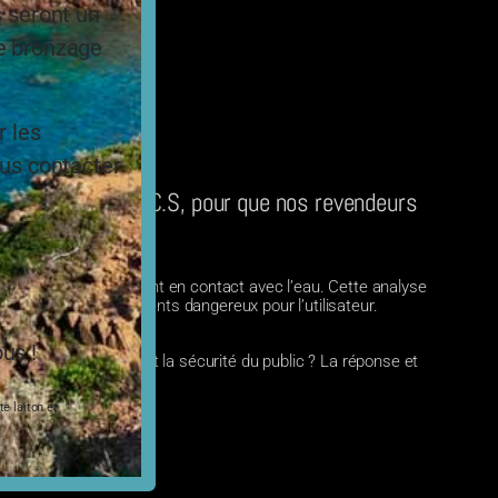
s seront un
le bronzage
r les
ous contacter
certifications A.C.S, pour que nos revendeurs
it conforme.
des produits qui entrent en contact avec l’eau. Cette analyse
tériau émet des éléments dangereux pour l’utilisateur.
us !
ificats qui garantissent la sécurité du public ? La réponse et
e laiton et