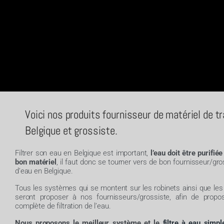
Voici nos produits fournisseur de matériel de t
Belgique et grossiste.
Filtrer son eau en Belgique est important,
l’eau doit être purifié
bon matériel
, il faut donc se tourner vers de bon fournisseur/gr
d’eau en Belgique.
Tous les systèmes qui se montent sur les robinets ainsi que le
seront proposer à nos fournisseurs/grossiste, afin de prop
complète de filtration de l’eau.
Nous proposons le meilleur système et le
filtre à eau simpl