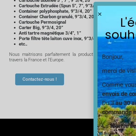
Cartouche bobinée
5”, 7”, 9”3/4, 20”
Cartouche Extrudée (Spun
5”, 7”, 9”3/4, 20”, 30”, 40”
Container polyphosphate,
9”3/4, 20”
L'
Container Charbon granulé,
9”3/4, 20”
Cartouche Permosignal
Carter Big,
9”3/4, 20”
souh
Anti tartre magnétique 3/4”, 1”
Porte filtre tête laiton cuve inox,
9”3/4, 20”
etc..
Nous maitrisons parfaitement la production, mais aussi l’ex
Bonjour,
travers la France et l’Europe.
merci de visi
Contactez-nous !
Comme vous,
envois de co
Du 3
au 30 a
commande ne
La
reprise s