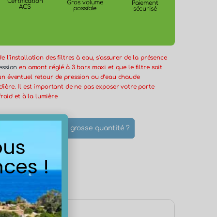
Certification
Gros volume
Paiement
ACS
possible
sécurisé
 l’installation des filtres à eau, s’assurer de la présence
ession
en amont réglé à 3 bars maxi et que le filtre soit
un éventuel retour de pression ou d’eau chaude
ière. Il est important de ne pas exposer votre porte
froid et à la lumière
cifique ?
Une grosse quantité ?
ous
les
ces !
ls du produit