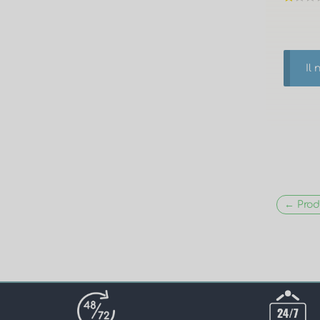
Il 
← Prod