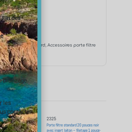
.
Fin des
ne
 porte filtre standard
,
Accessoires porte filtre
s seront un
le bronzage
r les
ous contacter
2325
sédiments bobinée 7
Porte filtre standard 20 pouces noir
icron
avec insert laiton – filetage 1 pouce-