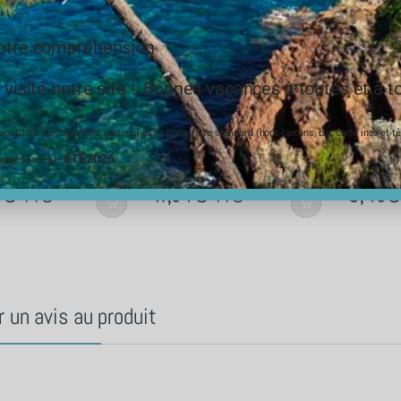
votre compréhension
 visité notre site ! Bonnes vacances à toutes et à to
ut 10% sur toutes les cartouches et porte filtre standard (hors cartons, big, carte inox et têt
ÉTÉ2026
 accessoires) :
6
€
17,04
€
5,40
€
TTC
TTC
r un avis au produit