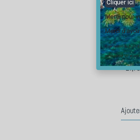
Cliquer ici
Merci pour 
Merci d’avoir
Code promo du mois d’ao
stérilisateur UV et ses
27,9
Ajoute