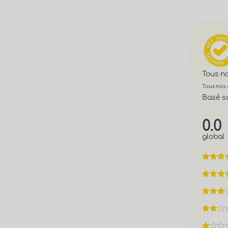
Tous n
Tous nos 
Basé su
0.0
global