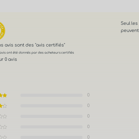
Seul les
peuvent 
os avis sont des
"avis certifiés"
avis ont été donnés par des acheteurs certifiés
r 0 avis
0
0
0
0
0