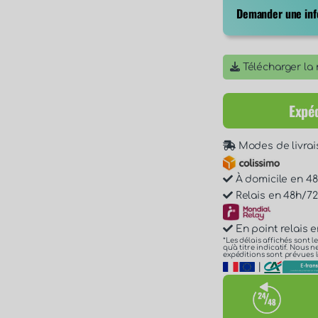
Demander une info
Télécharger la n
Expéd
Modes de livrai
À domicile en 48h
Relais en 48h/72h
En point relais e
*Les délais affichés sont l
qu'à titre indicatif. Nous
expéditions sont prévues l
|