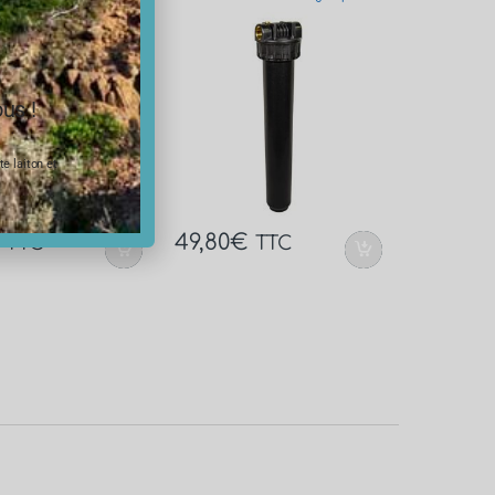
26×34
us !
e laiton et
49,80
€
TTC
TTC