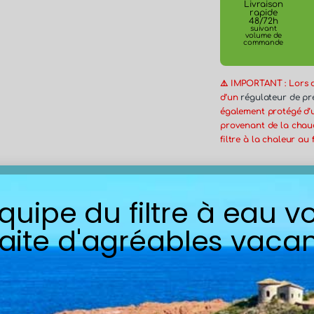
Livraison
rapide
48/72h
suivant
volume de
commande
⚠️ IMPORTANT : Lors de
d’un
régulateur de pr
également protégé d’
provenant de la chaud
filtre à la chaleur au 
Une taille spé
équipe du filtre à eau v
Guide des tail
aite d'agréables vacan
Description
Détai