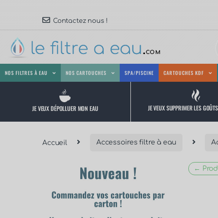
Contactez nous !
NOS FILTRES À EAU
NOS CARTOUCHES
SPA/PISCINE
CARTOUCHES KDF
JE VEUX SUPPRIMER LES GOÛT
JE VEUX DÉPOLLUER MON EAU
Accueil
Accessoires filtre à eau
Ac
← Prod