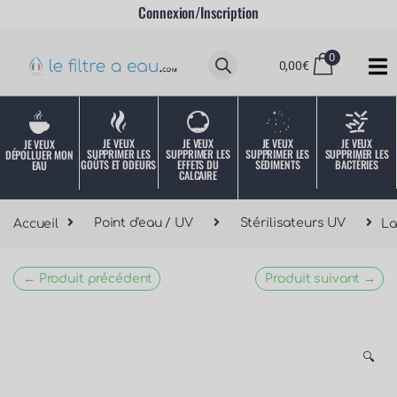
Connexion/Inscription
0
0,00
€
JE VEUX
JE VEUX
JE VEUX
JE VEUX
JE VEUX
SUPPRIMER LES
SUPPRIMER LES
SUPPRIMER LES
SUPPRIMER LES
DÉPOLLUER MON
SÉDIMENTS
BACTÉRIES
EFFETS DU
GOÛTS ET ODEURS
EAU
CALCAIRE
Accueil
Point d'eau / UV
Stérilisateurs UV
La
← Produit précédent
Produit suivant →
🔍