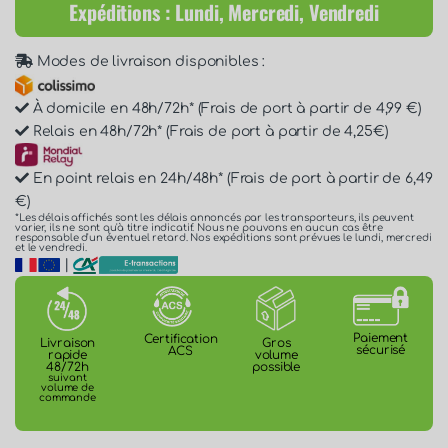
Expéditions : Lundi, Mercredi, Vendredi
Modes de livraison disponibles :
À domicile en 48h/72h* (Frais de port à partir de 4,99 €)
Relais en 48h/72h* (Frais de port à partir de 4,25€)
En point relais en 24h/48h* (Frais de port à partir de 6,49
€)
*Les délais affichés sont les délais annoncés par les transporteurs, ils peuvent
varier, ils ne sont qu'à titre indicatif. Nous ne pouvons en aucun cas être
responsable d'un éventuel retard. Nos expéditions sont prévues le lundi, mercredi
et le vendredi.
|
Paiement
Certification
Gros
Livraison
sécurisé
ACS
volume
rapide
possible
48/72h
suivant
volume de
commande