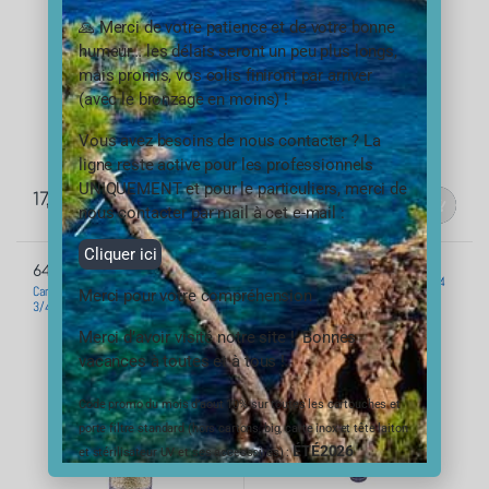
🙏 Merci de votre patience et de votre bonne
humeur… les délais seront un peu plus longs,
mais promis, vos colis finiront par arriver
(avec le bronzage en moins) !
Vous avez besoins de nous contacter ? La
ligne reste active pour les professionnels
UNIQUEMENT et pour le particuliers, merci de
17,04
€
20,04
€
TTC
TTC
nous contacter par mail à cet e-mail :
Cliquer ici
Porte filtre standard 20 pouces sans
6430
insert laiton – filetage 1 pouce- 26×34
Cartouche neutraliseur de condensats 9
Merci pour votre compréhension
3/4
Merci d’avoir visité notre site ! Bonnes
vacances à toutes et à tous !
Code promo du mois d’aout 10% sur toutes les cartouches et
porte filtre standard (hors cartons, big, carte inox et tête laiton
ÉTÉ2026
et stérilisateur UV et ses accessoires) :