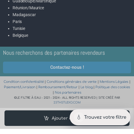
Guadeloupe/Martinique
Réunion/Maurice
Madagascar
Paris
Tunisie
Belgique
Nous recherchons des partenaires revendeurs
Contactez-nous !
Condition confidentialité
|
Conditions générales de vente
|
Mentions Légales
|
Paiement/Livraison
|
Remboursement/Retour
|
Le blog
|
Politique des cookies
|
Nos partenaires
©LE FILTRE À EAU - 2021 - 2024 - ALL RIGHTS RESERVED | SITE CRÉÉ PAR
23THSTUDIO.COM
💧
Trouvez votre filtre
Ajouter au panier