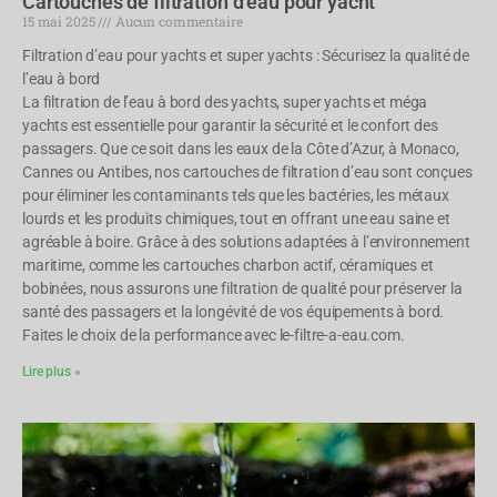
Cartouches de filtration d’eau pour yacht
15 mai 2025
Aucun commentaire
Filtration d’eau pour yachts et super yachts : Sécurisez la qualité de
l’eau à bord
La filtration de l’eau à bord des yachts, super yachts et méga
yachts est essentielle pour garantir la sécurité et le confort des
passagers. Que ce soit dans les eaux de la Côte d’Azur, à Monaco,
Cannes ou Antibes, nos cartouches de filtration d’eau sont conçues
pour éliminer les contaminants tels que les bactéries, les métaux
lourds et les produits chimiques, tout en offrant une eau saine et
agréable à boire. Grâce à des solutions adaptées à l’environnement
maritime, comme les cartouches charbon actif, céramiques et
bobinées, nous assurons une filtration de qualité pour préserver la
santé des passagers et la longévité de vos équipements à bord.
Faites le choix de la performance avec le-filtre-a-eau.com.
Lire plus »