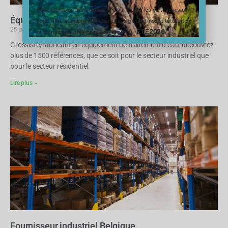
Code promo du mois d’aout 10% sur toutes les cartouches et
Équipement France
porte filtre standard (hors cartons, big, carte inox et tête laiton
25 janvier 2023
Aucun commentaire
ÉTÉ2026
et stérilisateur UV et ses accessoires) :
Grossiste/fabricant en équipement de traitement d’eau, découvrez
plus de 1500 références, que ce soit pour le secteur industriel que
pour le secteur résidentiel.
Lire plus »
Fournisseur industriel Belgique