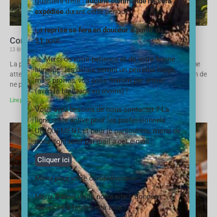
quartiers d’été :
aucune commande ne sera
expédiée
durant cette période.
La
reprise se fera en douceur à partir du
Comment rendre l’eau potable
31
août.
13 février 2023
Aucun commentaire
🙏 Merci de votre patience et de votre bonne
La potabilitation de l’eau est un processus délicat, il nécessite une
humeur… les délais seront un peu plus longs,
attention du consommateur à la provenance de l’eau puisée, afin de
mais promis, vos colis finiront par arriver
ne pas se mettre en danger.
(avec le bronzage en moins) !
Lire plus »
Vous avez besoins de nous contacter ? La
ligne reste active pour les professionnels
UNIQUEMENT et pour le particuliers, merci de
nous contacter par mail à cet e-mail :
Cliquer ici
Merci pour votre compréhension
Merci d’avoir visité notre site ! Bonnes
vacances à toutes et à tous !