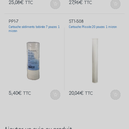
25,08
€
27,96
€
TTC
TTC
PP1-7
ST1-508
Cartouche sédiments bobinée 7 pouces 1
Cartouche Plissée 20 pouces 1 micron
micron
5,40
€
20,04
€
TTC
TTC