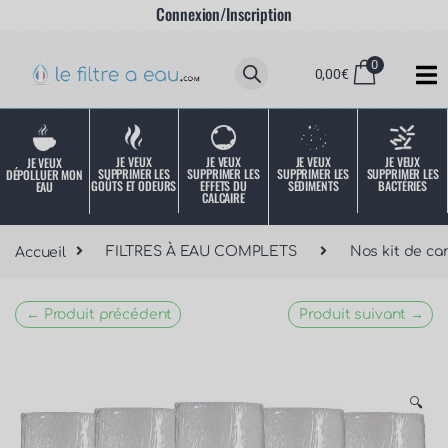
Connexion/Inscription
0
0,00
€
JE VEUX
JE VEUX
JE VEUX
JE VEUX
JE VEUX
SUPPRIMER LES
SUPPRIMER LES
SUPPRIMER LES
SUPPRIMER LES
DÉPOLLUER MON
SÉDIMENTS
BACTÉRIES
EFFETS DU
GOÛTS ET ODEURS
EAU
CALCAIRE
Accueil
FILTRES À EAU COMPLETS
Nos kit de ca
← Produit précédent
Produit suivant →
🔍