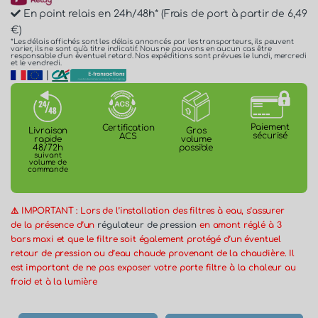
En point relais en 24h/48h* (Frais de port à partir de 6,49
€)
*Les délais affichés sont les délais annoncés par les transporteurs, ils peuvent
varier, ils ne sont qu'à titre indicatif. Nous ne pouvons en aucun cas être
responsable d'un éventuel retard. Nos expéditions sont prévues le lundi, mercredi
et le vendredi.
|
Paiement
Certification
Gros
Livraison
sécurisé
ACS
volume
rapide
possible
48/72h
suivant
volume de
commande
⚠️ IMPORTANT : Lors de l’installation des filtres à eau, s’assurer
de la présence d’un
régulateur de pression
en amont réglé à 3
bars maxi et que le filtre soit également protégé d’un éventuel
retour de pression ou d’eau chaude provenant de la chaudière. Il
est important de ne pas exposer votre porte filtre à la chaleur au
froid et à la lumière