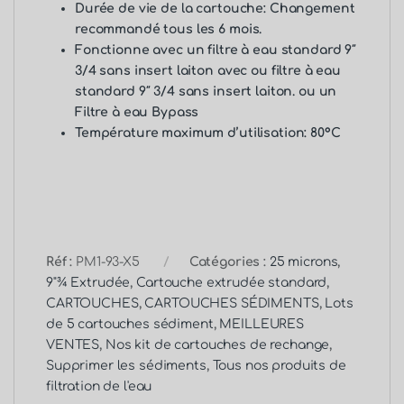
Durée de vie de la cartouche: Changement
recommandé tous les 6 mois.
Fonctionne avec un
filtre à eau standard 9″
3/4 sans insert laiton
avec ou f
iltre à eau
standard 9″ 3/4 sans insert laiton
. ou un
Filtre à eau Bypass
Température maximum d’utilisation: 80°C
Réf :
PM1-93-X5
Catégories :
25 microns
,
9"¾ Extrudée
,
Cartouche extrudée standard
,
CARTOUCHES
,
CARTOUCHES SÉDIMENTS
,
Lots
de 5 cartouches sédiment
,
MEILLEURES
VENTES
,
Nos kit de cartouches de rechange
,
Supprimer les sédiments
,
Tous nos produits de
filtration de l'eau