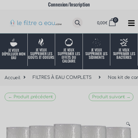
Connexion/Inscription
0
0,00
€
JE VEUX
JE VEUX
JE VEUX
JE VEUX
JE VEUX
SUPPRIMER LES
SUPPRIMER LES
SUPPRIMER LES
SUPPRIMER LES
DÉPOLLUER MON
SÉDIMENTS
BACTÉRIES
EFFETS DU
GOÛTS ET ODEURS
EAU
CALCAIRE
Accueil
FILTRES À EAU COMPLETS
Nos kit de ca
← Produit précédent
Produit suivant →
🔍