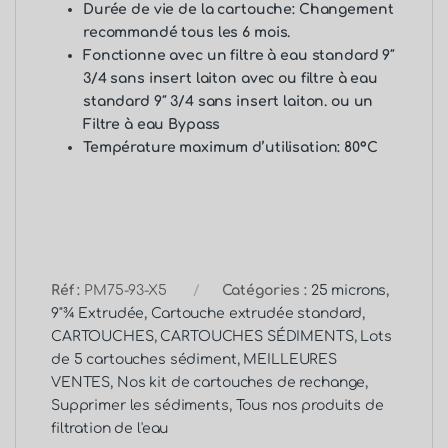
Durée de vie de la cartouche: Changement
recommandé tous les 6 mois.
Fonctionne avec un
filtre à eau standard 9″
3/4 sans insert laiton
avec ou f
iltre à eau
standard 9″ 3/4 sans insert laiton
. ou un
Filtre à eau Bypass
Température maximum d’utilisation: 80°C
Réf :
PM75-93-X5
Catégories :
25 microns
,
9"¾ Extrudée
,
Cartouche extrudée standard
,
CARTOUCHES
,
CARTOUCHES SÉDIMENTS
,
Lots
de 5 cartouches sédiment
,
MEILLEURES
VENTES
,
Nos kit de cartouches de rechange
,
Supprimer les sédiments
,
Tous nos produits de
filtration de l'eau