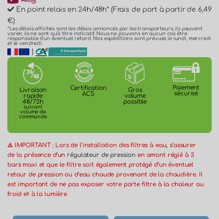
En point relais en 24h/48h* (Frais de port à partir de 6,49
€)
*Les délais affichés sont les délais annoncés par les transporteurs, ils peuvent
varier, ils ne sont qu'à titre indicatif. Nous ne pouvons en aucun cas être
responsable d'un éventuel retard. Nos expéditions sont prévues le lundi, mercredi
et le vendredi.
|
Paiement
Certification
Gros
Livraison
sécurisé
ACS
volume
rapide
possible
48/72h
suivant
volume de
commande
⚠️ IMPORTANT : Lors de l’installation des filtres à eau, s’assurer
de la présence d’un
régulateur de pression
en amont réglé à 3
bars maxi et que le filtre soit également protégé d’un éventuel
retour de pression ou d’eau chaude provenant de la chaudière. Il
est important de ne pas exposer votre porte filtre à la chaleur au
froid et à la lumière