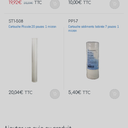
19,92
€
10,00
€
TTC
TTC
25,20
€
ST1-508
PP1-7
Cartouche Plissée 20 pouces 1 micron
Cartouche sédiments bobinée 7 pouces 1
micron
20,04
€
5,40
€
TTC
TTC