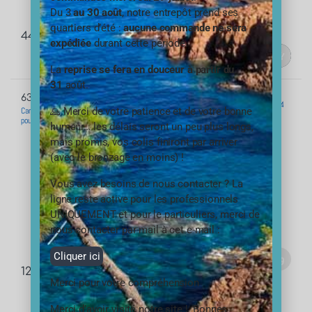
Du 3
au 30 août
, notre entrepôt prend ses
quartiers d’été :
aucune commande ne sera
44,40
€
TTC
expédiée
durant cette période.
8,52
€
TTC
La
reprise se fera en douceur à partir du
31
août.
Porte filtre standard 20 pouces sans
6377
insert laiton – filetage 1 pouce- 26×34
🙏 Merci de votre patience et de votre bonne
Cartouche Duo Charbon Sédiments 7
pouces 20μ
humeur… les délais seront un peu plus longs,
mais promis, vos colis finiront par arriver
(avec le bronzage en moins) !
Vous avez besoins de nous contacter ? La
ligne reste active pour les professionnels
UNIQUEMENT et pour le particuliers, merci de
nous contacter par mail à cet e-mail :
47,40
€
Cliquer ici
TTC
12,00
€
TTC
Merci pour votre compréhension
Merci d’avoir visité notre site ! Bonnes