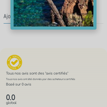
vacances à toutes et à tous !
Code promo du mois d’aout 10% sur toutes les cartouches et
Ajouter un avis au produit
porte filtre standard (hors cartons, big, carte inox et tête laiton
ÉTÉ2026
et stérilisateur UV et ses accessoires) :
Tous nos avis sont des
"avis certifiés"
Tous nos avis ont été donnés par des acheteurs certifiés
Basé sur 0 avis
0.0
global