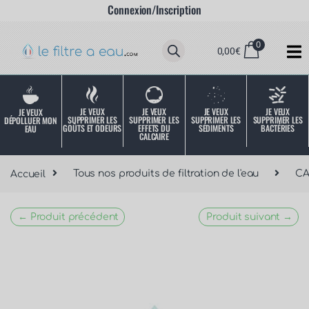
Connexion/Inscription
0
0,00
€
JE VEUX
JE VEUX
JE VEUX
JE VEUX
JE VEUX
SUPPRIMER LES
SUPPRIMER LES
SUPPRIMER LES
SUPPRIMER LES
DÉPOLLUER MON
SÉDIMENTS
BACTÉRIES
EFFETS DU
GOÛTS ET ODEURS
EAU
CALCAIRE
Accueil
Tous nos produits de filtration de l'eau
C
← Produit précédent
Produit suivant →