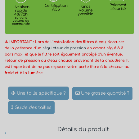
Paiement
Certification
Gros
Livraison
sécurisé
ACS
volume
rapide
possible
48/72h
suivant
volume de
commande
⚠️ IMPORTANT : Lors de l’installation des filtres à eau, s’assurer
de la présence d’un
régulateur de pression
en amont réglé à 3
bars maxi et que le filtre soit également protégé d’un éventuel
retour de pression ou d’eau chaude provenant de la chaudière. Il
est important de ne pas exposer votre porte filtre à la chaleur au
froid et à la lumière
Une taille spécifique ?
Une grosse quantité ?
Guide des tailles
Détails du produit