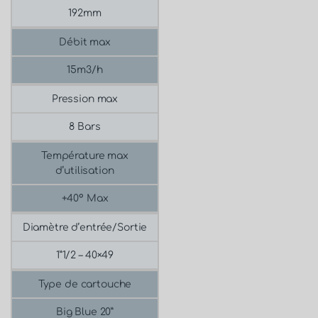
192mm
Débit max
15m3/h
Pression max
8 Bars
Température max
d’utilisation
+40° Max
Diamètre d’entrée/Sortie
1”1/2 – 40×49
Type de cartouche
Big Blue 20”