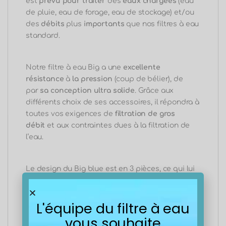
est
prévu pour traiter
des
eaux chargées
(eau
de pluie, eau de forage, eau de stockage) et/ou
des
débits
plus
importants
que nos filtres à eau
standard.
Notre filtre à eau Big a une
excellente
résistance
à
la pression
(coup de bélier), de
par
sa conception
ultra solide
. Grâce aux
différents choix de ses accessoires, il répondra à
toutes vos exigences de
filtration de gros
débit
et aux contraintes dues à la filtration de
l’eau.
Le design du Big blue est en 3 pièces, ce qui lui
confère une facilité d’installation des cartouches
filtrantes. Le Big blue est composée d’un
L'équipe du filtre à eau
centreur des éléments filtrants, d’un bouchon de
purge d’air pour dépressuriser pour le
vous souhaite