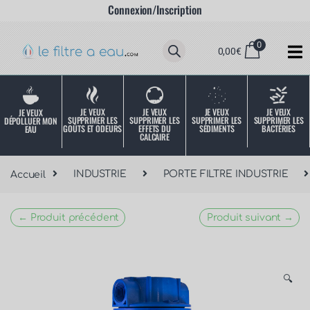
Connexion/Inscription
0
0,00
€
JE VEUX
JE VEUX
JE VEUX
JE VEUX
JE VEUX
SUPPRIMER LES
SUPPRIMER LES
SUPPRIMER LES
SUPPRIMER LES
DÉPOLLUER MON
SÉDIMENTS
BACTÉRIES
EFFETS DU
GOÛTS ET ODEURS
EAU
CALCAIRE
Accueil
INDUSTRIE
PORTE FILTRE INDUSTRIE
← Produit précédent
Produit suivant →
🔍