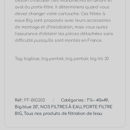
besoin d’installer des Manomètres en amont et
aval du porte-filtre. Il déterminera quand vous
devez changer votre cartouche. Ces filtres à
eaux Big sont proposés avec leurs accessoires
de montage et d’installation, mais vous aurez
l’assurance d’obtenir les pièces détachées sans
difficulté puisqu’ils sont montés en France.
Tag: bigblue, big pentek, big pentair, big bb 20
Réf :
FF-BIG202
Catégories :
1"½ – 40x49
,
Big blue 20"
,
NOS FILTRES À EAU
,
PORTE FILTRE
BIG
,
Tous nos produits de filtration de l'eau