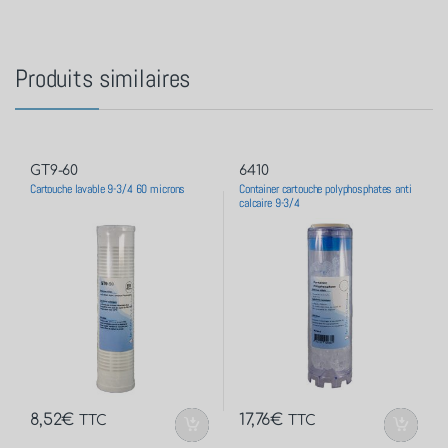
Produits similaires
GT9-60
6410
Cartouche lavable 9-3/4 60 microns
Container cartouche polyphosphates anti
calcaire 9-3/4
8,52
€
17,76
€
TTC
TTC