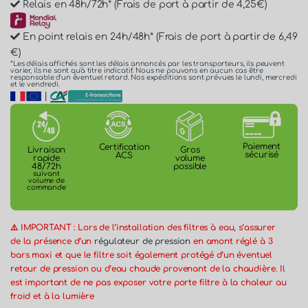
Relais en 48h/72h* (Frais de port à partir de 4,25€)
En point relais en 24h/48h* (Frais de port à partir de 6,49
€)
*Les délais affichés sont les délais annoncés par les transporteurs, ils peuvent
varier, ils ne sont qu'à titre indicatif. Nous ne pouvons en aucun cas être
responsable d'un éventuel retard. Nos expéditions sont prévues le lundi, mercredi
et le vendredi.
|
Paiement
Certification
Gros
Livraison
sécurisé
ACS
volume
rapide
possible
48/72h
suivant
volume de
commande
⚠️ IMPORTANT : Lors de l’installation des filtres à eau, s’assurer
de la présence d’un
régulateur de pression
en amont réglé à 3
bars maxi et que le filtre soit également protégé d’un éventuel
retour de pression ou d’eau chaude provenant de la chaudière. Il
est important de ne pas exposer votre porte filtre à la chaleur au
froid et à la lumière