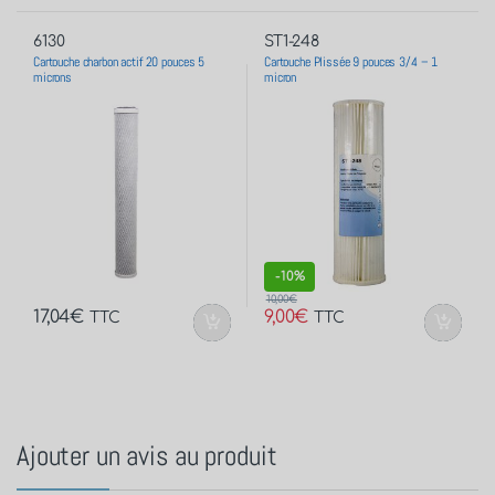
6130
ST1-248
Cartouche charbon actif 20 pouces 5
Cartouche Plissée 9 pouces 3/4 – 1
microns
micron
-
10%
10,00
€
17,04
€
9,00
€
TTC
TTC
Ajouter un avis au produit