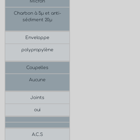
Micron
Charbon à 5μ et anti-
sédiment 20μ
Enveloppe
polypropylène
Coupelles
Aucune
Joints
oui
A.C.S