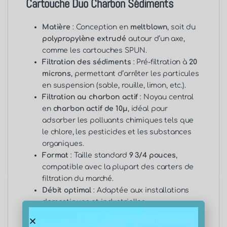
Cartouche Duo Charbon Sédiments
Matière
: Conception en
meltblown
, soit du
polypropylène extrudé
autour d’un axe,
comme les
cartouches SPUN
.
Filtration des sédiments
: Pré-filtration à
20
microns
, permettant d’arrêter les particules
en suspension (sable, rouille, limon, etc.).
Filtration au charbon actif
: Noyau central
en
charbon actif de 10μ
, idéal pour
adsorber les polluants chimiques tels que
le chlore, les pesticides et les substances
organiques.
Format
: Taille standard
9 3/4 pouces
,
compatible avec la plupart des
carters de
filtration du marché
.
Débit optimal
: Adaptée aux installations
domestiques et industrielles.
Fonctionnalités et Avantages