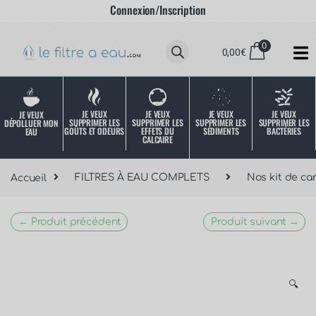
Connexion/Inscription
0
0,00
€
JE VEUX
JE VEUX
JE VEUX
JE VEUX
JE VEUX
SUPPRIMER LES
SUPPRIMER LES
SUPPRIMER LES
SUPPRIMER LES
DÉPOLLUER MON
SÉDIMENTS
BACTÉRIES
EFFETS DU
GOÛTS ET ODEURS
EAU
CALCAIRE
Accueil
FILTRES À EAU COMPLETS
Nos kit de ca
← Produit précédent
Produit suivant →
🔍