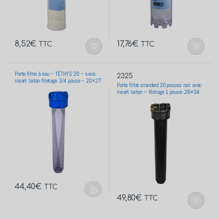
8,52
€
17,76
€
TTC
TTC
Porte filtre à eau – TÉTHYS 20 – sans
2325
insert laiton filetage 3/4 pouce – 20×27
Porte filtre standard 20 pouces noir avec
insert laiton – filetage 1 pouce- 26×34
44,40
€
TTC
49,80
€
TTC