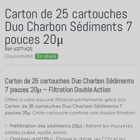
Carton de 25 cartouches
Duo Charbon Sédiments 7
pouces 20μ
Réf: 6377-X25
Disponibilité:
En stock
Carton de 25 cartouches Duo Charbon Sédiments
7 pouces 20μ – Filtration Double Action
Offrez à votre eau une filtration performante grâce à la
Carton de 25 cartouches Duo Charbon Sédiments 7
pouces 20μ
. Cette cartouche combine une double filtration
:
✅
Préfiltration des sédiments (20μ)
: Retient les impuretés
solides (sable, rouille, limon).
✅
Charbon actif (20μ)
: Élimine le chlore, les COV et les