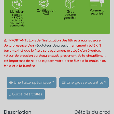
Paiement
Certification
Gros
Livraison
sécurisé
ACS
volume
rapide
possible
48/72h
suivant
volume de
commande
⚠️ IMPORTANT : Lors de l’installation des filtres à eau, s’assurer
de la présence d’un
régulateur de pression
en amont réglé à 3
bars maxi et que le filtre soit également protégé d’un éventuel
retour de pression ou d’eau chaude provenant de la chaudière. Il
est important de ne pas exposer votre porte filtre à la chaleur au
froid et à la lumière
Une taille spécifique ?
Une grosse quantité ?
Guide des tailles
Description
Détails du produ