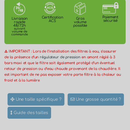
Paiement
Certification
Gros
Livraison
sécurisé
ACS
volume
rapide
possible
48/72h
suivant
volume de
commande
⚠️ IMPORTANT : Lors de l’installation des filtres à eau, s’assurer
de la présence d’un
régulateur de pression
en amont réglé à 3
bars maxi et que le filtre soit également protégé d’un éventuel
retour de pression ou d’eau chaude provenant de la chaudière. Il
est important de ne pas exposer votre porte filtre à la chaleur au
froid et à la lumière
Une taille spécifique ?
Une grosse quantité ?
Guide des tailles