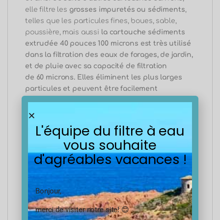
elle filtre les
grosses impuretés ou sédiments
,
telles que les particules fines, boues, sable,
poussière, mais aussi
la cartouche sédiments
extrudée 40 pouces 100 microns
est
très utilisé
dans la filtration des eaux de forages, de jardin,
et de pluie avec sa capacité de filtration
de
60
microns.
Elles éliminent les plus larges
particules et peuvent être facilement
réutilisées. Vous pouvez les nettoyer avec votre
jet d’eau.
L'équipe du filtre à eau
vous souhaite
La cartouche sédiments extrudée 40 pouces 100
microns est généralement associé à d’autres
d'agréables vacances !
cartouches, on la retrouve généralement dans
les triples portes filtre ou elle a toujours la
fonction de première filtration suivie
Bonjour,
généralement d’une cartouche sédiment plus
merci de visiter notre site! 😊
fine
telle que la
cartouche extrudée 20
suivi