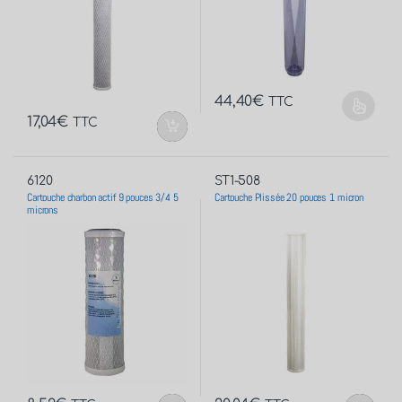
44,40
€
TTC
17,04
€
TTC
6120
ST1-508
Cartouche charbon actif 9 pouces 3/4 5
Cartouche Plissée 20 pouces 1 micron
microns