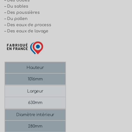
– Des boues
– Du sables
– Des poussières
– Du pollen
– Des eaux de process
– Des eaux de lavage
Hauteur
1016mm
Largeur
630mm
Diamètre intérieur
280mm