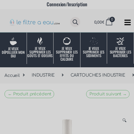
Connexion/Inscription
0
0,00
€
JE VEUX
JE VEUX
JE VEUX
JE VEUX
JE VEUX
SUPPRIMER LES
SUPPRIMER LES
SUPPRIMER LES
SUPPRIMER LES
DÉPOLLUER MON
SÉDIMENTS
BACTÉRIES
EFFETS DU
GOÛTS ET ODEURS
EAU
CALCAIRE
Accueil
INDUSTRIE
CARTOUCHES INDUSTRIE
← Produit précédent
Produit suivant →
🔍