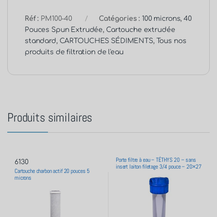
Réf :
PM100-40
Catégories :
100 microns
,
40
Pouces Spun Extrudée
,
Cartouche extrudée
standard
,
CARTOUCHES SÉDIMENTS
,
Tous nos
produits de filtration de l'eau
Produits similaires
Porte filtre à eau – TÉTHYS 20 – sans
6130
insert laiton filetage 3/4 pouce – 20×27
Cartouche charbon actif 20 pouces 5
microns