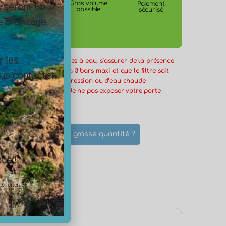
Certification
Gros volume
Paiement
s seront un
ACS
possible
sécurisé
le bronzage
r les
 l’installation des filtres à eau, s’assurer de la présence
ession
en amont réglé à 3 bars maxi et que le filtre soit
ous contacter
un éventuel retour de pression ou d’eau chaude
ière. Il est important de ne pas exposer votre porte
froid et à la lumière
cifique ?
Une grosse quantité ?
les
us !
e laiton et
ls du produit