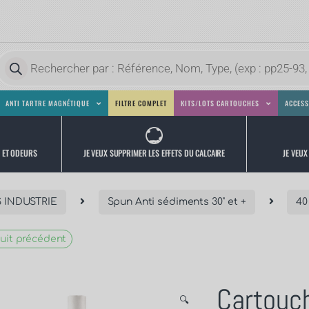
ANTI TARTRE MAGNÉTIQUE
FILTRE COMPLET
KITS/LOTS CARTOUCHES
ACCESS
JE VEUX
JE VEUX SUPPRIMER LES EFFETS DU CALCAIRE
S ET ODEURS
 INDUSTRIE
Spun Anti sédiments 30'' et +
40
uit précédent
Cartouc
🔍