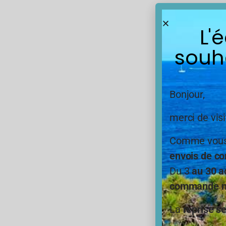
L'
souh
Bonjour,
merci de visi
Comme vous,
envois de co
Du 3
au 30 a
commande ne
La
reprise s