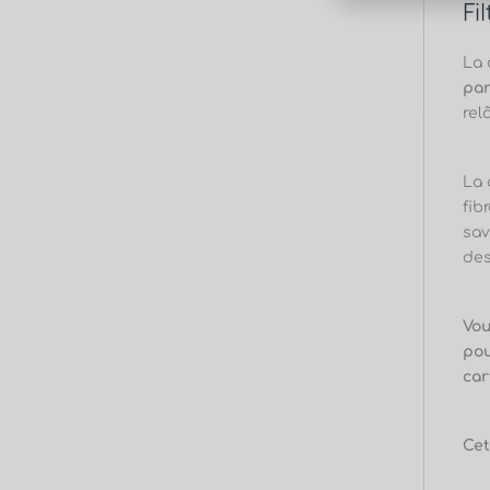
Fi
La 
par
rel
La 
fib
sav
des
Vou
pou
car
Cet