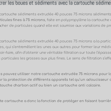
ltrer les boues et sédiments avec la cartouche sédi
cartouche sédiments extrudée 40 pouces 75 microns sédiment
ticules fines à 75 microns
, faite en polypropylène la cartouch
âcher de particules quand elle est soumise aux variations de pr
cartouche sédiments extrudée 40 pouces 75 microns a la partic
res, qui s’entremêlent les unes aux autres pour former leur médi
oir-faire, afin d’obtenir une véritable filtration sur toute l’épais
 particules les grosses aux plus fines. Le sens de filtration s’effe
s pouvez utiliser notre cartouche extrudée 75 microns pour l
r la protection de différents appareils tel qu’un adoucisseu
touche charbon actif ou bien un cartouche anti calcaire.
te cartouche a donc la fonction de protéger en faisant barriè