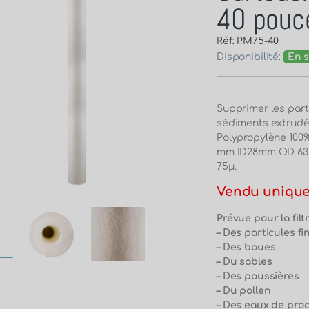
40 pouc
Réf: PM75-40
Disponibilité:
En s
Supprimer les part
sédiments extrudée
Polypropylène 100% 
mm ID28mm OD 63mm
75μ.
Vendu unique
Prévue pour la filt
– Des particules fi
– Des boues
– Du sables
– Des poussières
– Du pollen
– Des eaux de pro