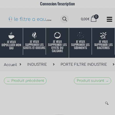
Connexion/Inscription
0
0,00
€
JE VEUX
JE VEUX
JE VEUX
JE VEUX
JE VEUX
SUPPRIMER LES
SUPPRIMER LES
SUPPRIMER LES
SUPPRIMER LES
DÉPOLLUER MON
SÉDIMENTS
BACTÉRIES
EFFETS DU
GOÛTS ET ODEURS
EAU
CALCAIRE
Accueil
INDUSTRIE
PORTE FILTRE INDUSTRIE
← Produit précédent
Produit suivant →
🔍