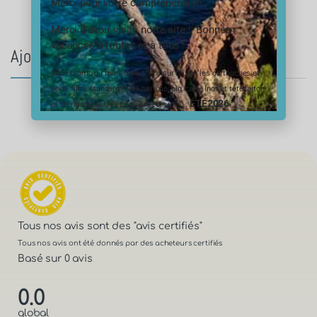
Merci pour votre compréhension
Merci d’avoir visité notre site ! Bonnes
vacances à toutes et à tous !
Ajouter un avis au produit
Code promo du mois d’aout 10% sur toutes les cartouches et
porte filtre standard (hors cartons, big, carte inox et tête laiton
ÉTÉ2026
et stérilisateur UV et ses accessoires) :
Tous nos avis sont des
"avis certifiés"
Tous nos avis ont été donnés par des acheteurs certifiés
Basé sur 0 avis
0.0
global