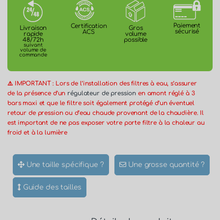
Paiement
Certification
Gros
Livraison
sécurisé
ACS
volume
rapide
possible
48/72h
suivant
volume de
commande
⚠️ IMPORTANT : Lors de l’installation des filtres à eau, s’assurer
de la présence d’un
régulateur de pression
en amont réglé à 3
bars maxi et que le filtre soit également protégé d’un éventuel
retour de pression ou d’eau chaude provenant de la chaudière. Il
est important de ne pas exposer votre porte filtre à la chaleur au
froid et à la lumière
Une taille spécifique ?
Une grosse quantité ?
Guide des tailles