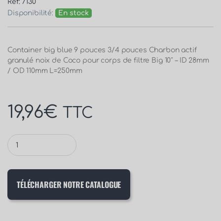
Réf: 7130
Disponibilité:
En stock
Container big blue 9 pouces 3/4 pouces Charbon actif
granulé noix de Coco pour corps de filtre Big 10″ – ID 28mm
/ OD 110mm L=250mm
19,96
€
TTC
TÉLÉCHARGER NOTRE CATALOGUE