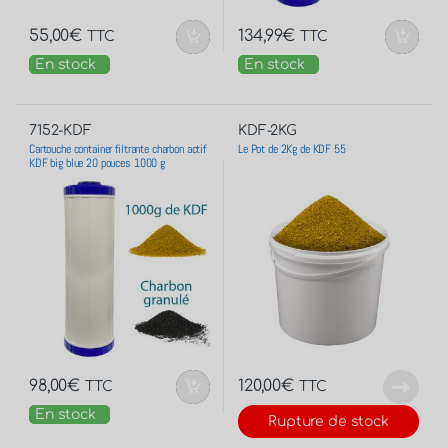
55,00
€
134,99
€
TTC
TTC
En stock
En stock
7152-KDF
KDF-2KG
Cartouche container filtrante charbon actif
Le Pot de 2Kg de KDF 55
KDF big blue 20 pouces 1000 g
98,00
€
120,00
€
TTC
TTC
En stock
Rupture de stock