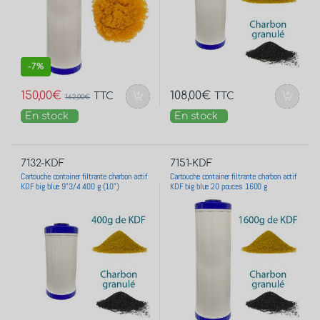
-
7%
150,00
€
108,00
€
TTC
TTC
162,00
€
En stock
En stock
7132-KDF
7151-KDF
Cartouche container filtrante charbon actif
Cartouche container filtrante charbon actif
KDF big blue 9”3/4 400 g (10”)
KDF big blue 20 pouces 1600 g