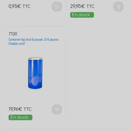
0,95
€
29,95
€
TTC
TTC
En stock
7130
Container big blue 9 pouces 3/4 pouces
Charbon actif
19,96
€
TTC
En stock