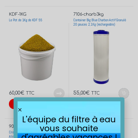
KDF-1KG
7106-charb3kg
Le Pot de 1Kg de KDF 55
Container Big Blue Charbon Actif Granulé
20 pouces 2,1Kg (rechargeable)
60,00
€
55,00
€
TTC
TTC
En stock
Rupture de stock
L'équipe du filtre à eau
vous souhaite
9000
7101
Cristaux de Polyphosphate recharge
Container Big blue 10 pouces(9”3/4)
d'agréables vacances !
Alimentaire (vrac)
cahrbon actif