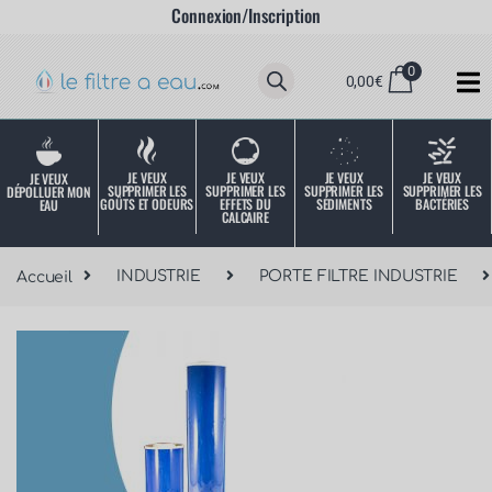
Connexion/Inscription
0
0,00
€
JE VEUX
JE VEUX
JE VEUX
JE VEUX
JE VEUX
SUPPRIMER LES
SUPPRIMER LES
SUPPRIMER LES
SUPPRIMER LES
DÉPOLLUER MON
SÉDIMENTS
BACTÉRIES
EFFETS DU
GOÛTS ET ODEURS
EAU
CALCAIRE
Accueil
INDUSTRIE
PORTE FILTRE INDUSTRIE