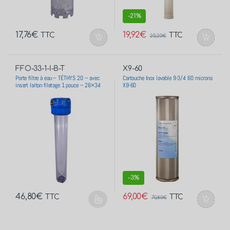
-
21%
17,76
€
19,92
€
TTC
TTC
25,20
€
FFO-33-1-I-B-T
X9-60
Porte filtre à eau – TÉTHYS 20 – avec
Cartouche Inox lavable 9-3/4 60 microns
insert laiton filetage 1 pouce – 26×34
X9-60
-
3%
46,80
€
69,00
€
TTC
TTC
70,80
€