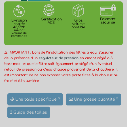
Paiement
Certification
Gros
Livraison
sécurisé
ACS
volume
rapide
possible
48/72h
suivant
volume de
commande
⚠️ IMPORTANT : Lors de l’installation des filtres à eau, s’assurer
de la présence d’un
régulateur de pression
en amont réglé à 3
bars maxi et que le filtre soit également protégé d’un éventuel
retour de pression ou d’eau chaude provenant de la chaudière. Il
est important de ne pas exposer votre porte filtre à la chaleur au
froid et à la lumière
Une taille spécifique ?
Une grosse quantité ?
Guide des tailles