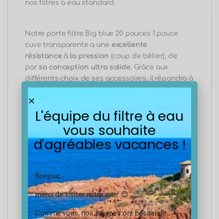
nos filtres à eau standard.
Notre porte filtre Big blue 20 pouces 1 pouce
cuve transparente a une
excellente
résistance
à
la pression
(coup de bélier), de
par
sa conception
ultra solide
. Grâce aux
différents choix de ses accessoires, il répondra à
toutes vos exigences de
filtration de gros
débit
et aux contraintes dues à la filtration de
L'équipe du filtre à eau
l’eau.
vous souhaite
d'agréables vacances !
Le design du Big blue est en 3 pièces, ce qui lui
confère une facilité d’installation des cartouches
filtrantes. Le Big blue est composée d’un
Bonjour,
centreur des éléments filtrants, d’un bouchon de
purge d’air pour dépressuriser pour le
merci de visiter notre site! 😊
changement des cartouches.
Comme vous, nos équipes ont besoin de