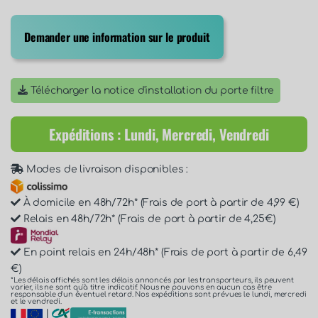
Demander une information sur le produit
Télécharger la notice d'installation du porte filtre
Expéditions : Lundi, Mercredi, Vendredi
Modes de livraison disponibles :
À domicile en 48h/72h* (Frais de port à partir de 4,99 €)
Relais en 48h/72h* (Frais de port à partir de 4,25€)
En point relais en 24h/48h* (Frais de port à partir de 6,49
€)
*Les délais affichés sont les délais annoncés par les transporteurs, ils peuvent
varier, ils ne sont qu'à titre indicatif. Nous ne pouvons en aucun cas être
responsable d'un éventuel retard. Nos expéditions sont prévues le lundi, mercredi
et le vendredi.
|