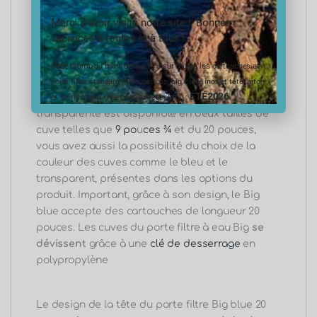
type. Le filetage
d’entrée et de sortie
du porte
porte filtre Big blue 20 pouces 1 pouce cuve
Merci d’avoir visité notre site ! Bonnes
transparente est soit du 1 pouce soit du
1 pouce
vacances à toutes et à tous !
½
sans insert laiton.
Code promo du mois d’aout 10% sur toutes les cartouches et
porte filtre standard (hors cartons, big, carte inox et tête laiton
ÉTÉ2026
Le porte filtre Big blue 20 pouces 1 pouce cuve
et stérilisateur UV et ses accessoires) :
transparente est disponible en deux tailles de
cuve telles que
9 po
u
ces ¾
et du 20 pouces,
vous avez aussi la possibilité du choix de la
couleur des cuves comme le bleu et le
transparent, présentes dans les options du
produit. Important, grâce à son design, le Big
blue accepte des cartouches de longueur 20
pouces. Les cuves du porte filtre à eau Big
se
dévissent
grâce à une
clé de desserrage
en
polypropylène
Le design de la tête du porte filtre Big blue 20