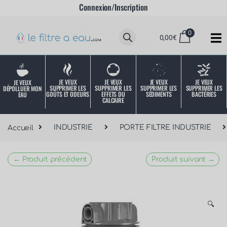
Connexion/Inscription
0
0,00
€
JE VEUX
JE VEUX
JE VEUX
JE VEUX
JE VEUX
SUPPRIMER LES
SUPPRIMER LES
SUPPRIMER LES
SUPPRIMER LES
DÉPOLLUER MON
SÉDIMENTS
BACTÉRIES
EFFETS DU
GOÛTS ET ODEURS
EAU
CALCAIRE
Accueil
INDUSTRIE
PORTE FILTRE INDUSTRIE
← Produit précédent
Produit suivant →
🔍