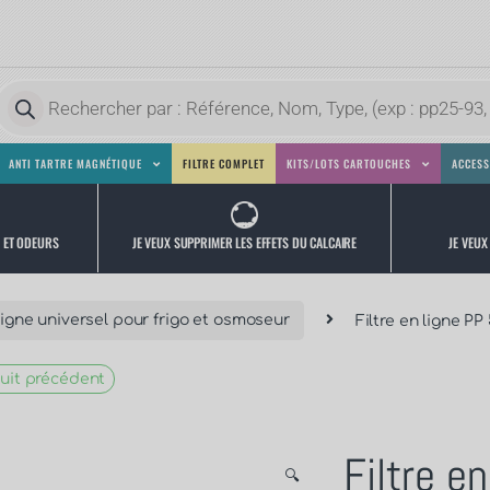
ANTI TARTRE MAGNÉTIQUE
FILTRE COMPLET
KITS/LOTS CARTOUCHES
ACCESS
JE VEUX
JE VEUX SUPPRIMER LES EFFETS DU CALCAIRE
S ET ODEURS
 ligne universel pour frigo et osmoseur
Filtre en ligne P
uit précédent
Filtre e
🔍