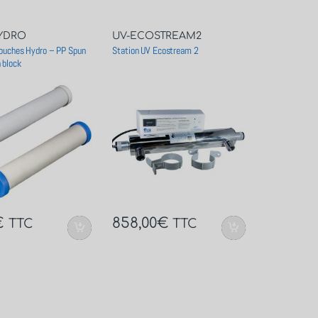
YDRO
UV-ECOSTREAM2
touches Hydro – PP Spun
Station UV Ecostream 2
 block
€
858,00
€
TTC
TTC