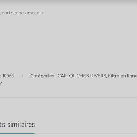
: cartouche omoseur
 :
10063
Catégories :
CARTOUCHES DIVERS
,
Filtre en lig
V
ts similaires