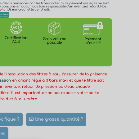
es délais annoncés par les transporteurs, ils peuvent varier, ils ne sont
 ne pouvons en aucun cas être responsable d'un éventuel retard. Nos
e lundi, mercredi et le vendredi.
Certification
Gros volume
Paiement
ACS
possible
sécurisé
 l’installation des filtres à eau, s’assurer de la présence
ession
en amont réglé à 3 bars maxi et que le filtre soit
un éventuel retour de pression ou d’eau chaude
ière. Il est important de ne pas exposer votre porte
froid et à la lumière
cifique ?
Une grosse quantité ?
les