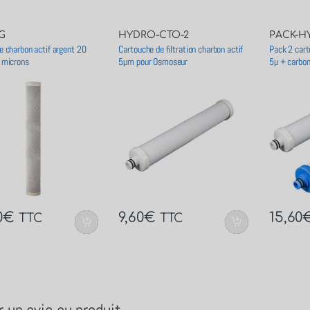
AG
HYDRO-CTO-2
PACK-H
e charbon actif argent 20
Cartouche de filtration charbon actif
Pack 2 car
 microns
5µm pour Osmoseur
5µ + carbon
0
€
9,60
€
15,60
TTC
TTC