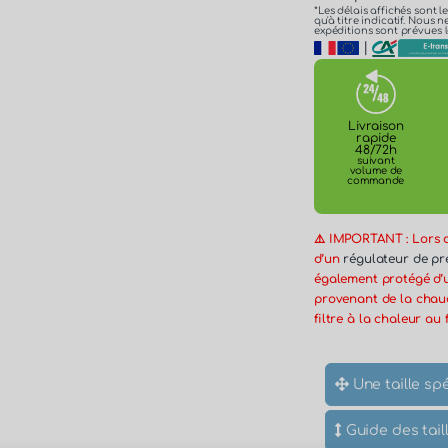
*Les délais affichés sont l
qu'à titre indicatif. Nous
expéditions sont prévues l
|
Livraison
rapide
48/72h
suivant
volume de
commande
⚠️ IMPORTANT : Lors de
d’un
régulateur de pr
également protégé d’
provenant de la chaud
filtre à la chaleur au 
Une taille spé
Guide des tail