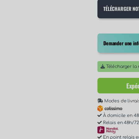
TÉLÉCHARGER NO
Demander une info
Télécharger la n
Expéd
Modes de livrai
À domicile en 48h
Relais en 48h/72h
En point relais e