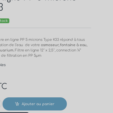
3
tock
filtre en ligne PP 5 microns Type K33 répond à tous
ration de l’eau de votre
osmoseur, fontaine à eau,
quarium.
Filtre en ligne 12″ x 2,5″, connection ¼”
 de filtration en PP 5µm
les
TC
Ajouter au panier