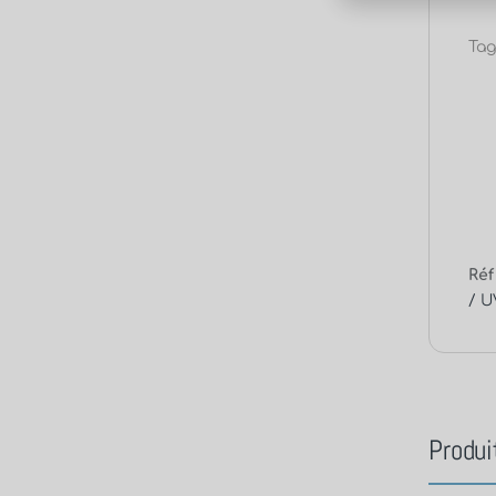
Tag
Réf
/ U
Produi