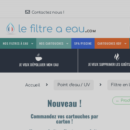
Contactez nous !
NOS FILTRES À EAU
NOS CARTOUCHES
SPA/PISCINE
CARTOUCHES KDF
JE VEUX SUPPRIMER LES GOÛT
JE VEUX DÉPOLLUER MON EAU
Accueil
Point d'eau / UV
Filtre en
← Prod