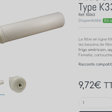
Type K3
Réf: 10063
Disponibilité:
En s
Le filtre en ligne 
les besoins de filt
frigo américain, a
Femelle, cartouche
Raccords compatib
9,72
€
T