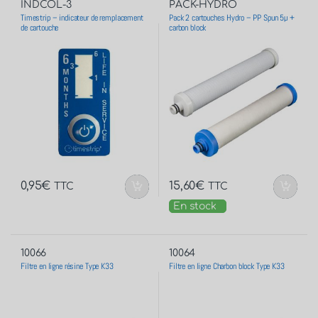
INDCOL-3
PACK-HYDRO
Timestrip – indicateur de remplacement
Pack 2 cartouches Hydro – PP Spun 5µ +
de cartouche
carbon block
0,95
€
15,60
€
TTC
TTC
En stock
10066
10064
Filtre en ligne résine Type K33
Filtre en ligne Charbon block Type K33