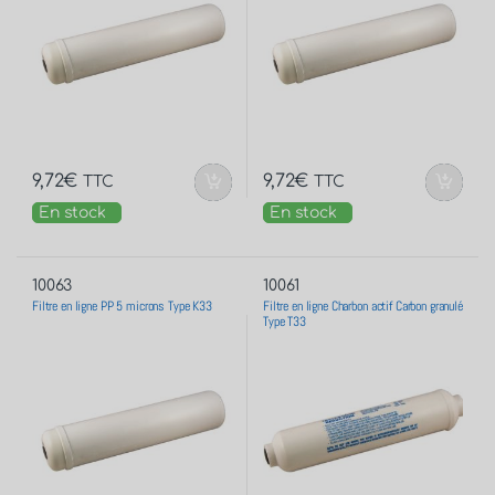
9,72
€
9,72
€
TTC
TTC
En stock
En stock
10063
10061
Filtre en ligne PP 5 microns Type K33
Filtre en ligne Charbon actif Carbon granulé
Type T33