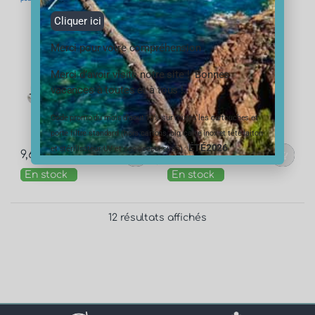
Cliquer ici
Merci pour votre compréhension
Merci d’avoir visité notre site ! Bonnes
vacances à toutes et à tous !
Code promo du mois d’aout 10% sur toutes les cartouches et
porte filtre standard (hors cartons, big, carte inox et tête laiton
ÉTÉ2026
et stérilisateur UV et ses accessoires) :
9,60
€
6,60
€
TTC
TTC
En stock
En stock
12 résultats affichés