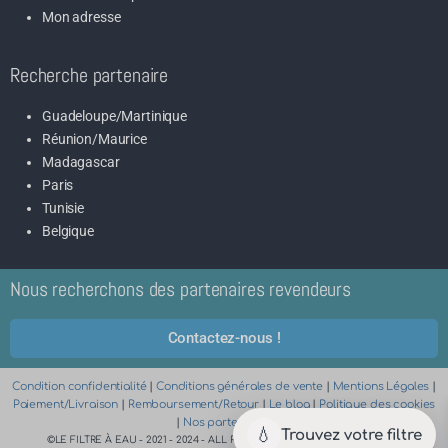
Mon adresse
Recherche partenaire
Guadeloupe/Martinique
Réunion/Maurice
Madagascar
Paris
Tunisie
Belgique
Nous recherchons des partenaires revendeurs
Contactez-nous !
Condition confidentialité
|
Conditions générales de vente
|
Mentions Légales
|
Paiement/Livraison
|
Remboursement/Retour
|
Le blog
|
Politique des cookies
|
Nos partenaires
💧
Trouvez votre filtre
©LE FILTRE À EAU - 2021 - 2024 - ALL RIGHTS RESERVED | SITE CRÉÉ PAR