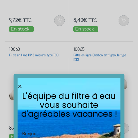
9,72
€
8,40
€
TTC
TTC
En stock
En stock
10060
10065
Filtre en ligne PP 5 microns type T33
Filtre en ligne Charbon actif granulé type
K33
L'équipe du filtre à eau
vous souhaite
d'agréables vacances !
8,40
€
9,72
€
TTC
TTC
Bonjour,
En stock
En stock