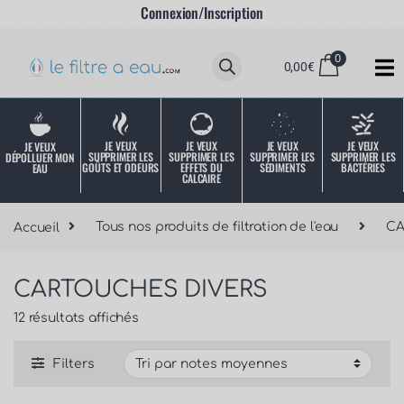
Connexion/Inscription
0
0,00
€
JE VEUX
JE VEUX
JE VEUX
JE VEUX
JE VEUX
SUPPRIMER LES
SUPPRIMER LES
SUPPRIMER LES
SUPPRIMER LES
DÉPOLLUER MON
SÉDIMENTS
BACTÉRIES
EFFETS DU
GOÛTS ET ODEURS
EAU
CALCAIRE
Accueil
Tous nos produits de filtration de l'eau
C
CARTOUCHES DIVERS
12 résultats affichés
Filters