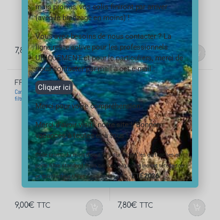
mais promis, vos colis finiront par arriver
(avec le bronzage en moins) !
Vous avez besoins de nous contacter ? La
ligne reste active pour les professionnels
7,80
€
7,20
€
TTC
TTC
UNIQUEMENT et pour le particuliers, merci de
nous contacter par mail à cet e-mail :
FFO-6205-GTX
FFO-PM50-7GTX
Cliquer ici
Cartouche charbon actif TÉTHYS GTX 5 –
Cartouches anti sédiments extrudée
filtre 10 microns
Téthys 7 GTX– filtre 50 microns
Merci pour votre compréhension
Merci d’avoir visité notre site ! Bonnes
vacances à toutes et à tous !
Code promo du mois d’aout 10% sur toutes les cartouches et
porte filtre standard (hors cartons, big, carte inox et tête laiton
ÉTÉ2026
et stérilisateur UV et ses accessoires) :
9,00
€
7,80
€
TTC
TTC