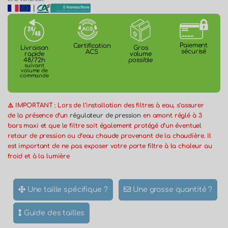
|
Paiement
Certification
Gros
Livraison
sécurisé
ACS
volume
rapide
possible
48/72h
suivant
volume de
commande
⚠️ IMPORTANT : Lors de l’installation des filtres à eau, s’assurer
de la présence d’un
régulateur de pression
en amont réglé à 3
bars maxi et que le filtre soit également protégé d’un éventuel
retour de pression ou d’eau chaude provenant de la chaudière. Il
est important de ne pas exposer votre porte filtre à la chaleur au
froid et à la lumière
Une taille spécifique ?
Une grosse quantité ?
Guide des tailles