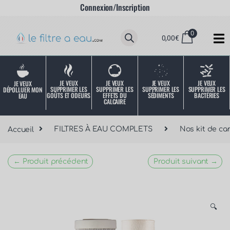
Connexion/Inscription
0
0,00
€
JE VEUX
JE VEUX
JE VEUX
JE VEUX
JE VEUX
SUPPRIMER LES
SUPPRIMER LES
SUPPRIMER LES
SUPPRIMER LES
DÉPOLLUER MON
SÉDIMENTS
BACTÉRIES
EFFETS DU
GOÛTS ET ODEURS
EAU
CALCAIRE
Accueil
FILTRES À EAU COMPLETS
Nos kit de ca
← Produit précédent
Produit suivant →
🔍