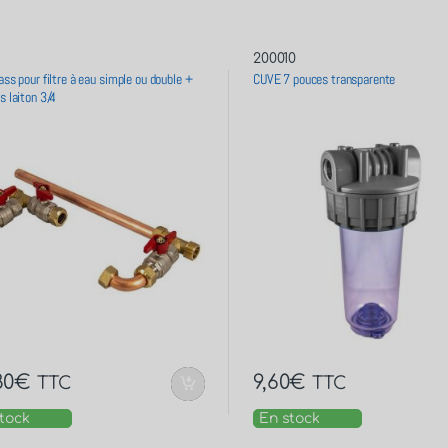
200010
ass pour filtre à eau simple ou double +
CUVE 7 pouces transparente
s laiton 3/4
80
€
9,60
€
TTC
TTC
tock
En stock