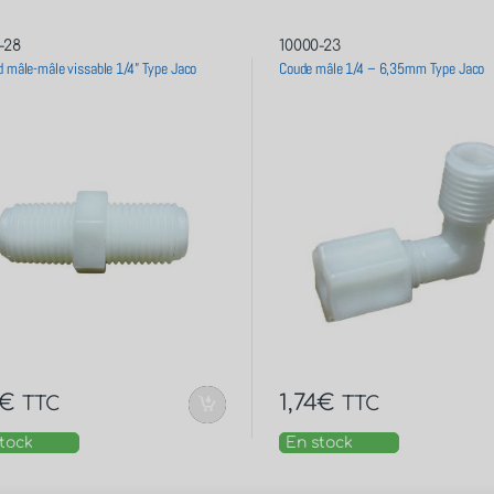
-28
10000-23
 mâle-mâle vissable 1/4” Type Jaco
Coude mâle 1/4 – 6,35mm Type Jaco
€
1,74
€
TTC
TTC
tock
En stock