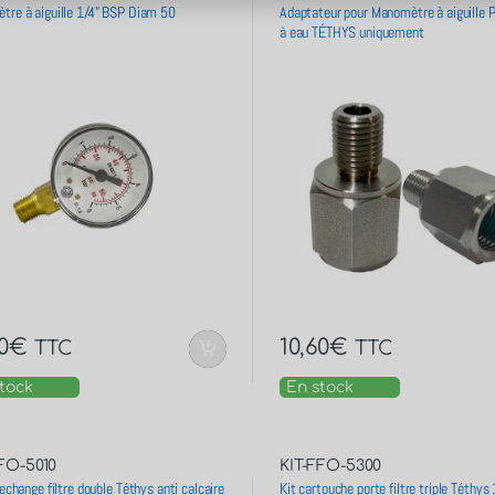
tre à aiguille 1/4” BSP Diam 50
Adaptateur pour Manomètre à aiguille Po
à eau TÉTHYS uniquement
0
€
10,60
€
TTC
TTC
tock
En stock
FO-5010
KIT-FFO-5300
rechange filtre double Téthys anti calcaire
Kit cartouche porte filtre triple Téthys