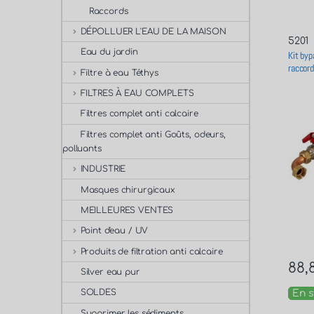
Raccords
DÉPOLLUER L'EAU DE LA MAISON
5201
Eau du jardin
Kit byp
raccord
Filtre à eau Téthys
FILTRES À EAU COMPLETS
Filtres complet anti calcaire
Filtres complet anti Goûts, odeurs,
polluants
INDUSTRIE
Masques chirurgicaux
MEILLEURES VENTES
Point d'eau / UV
Produits de filtration anti calcaire
88,
Silver eau pur
SOLDES
En s
Supprimer les sédiments