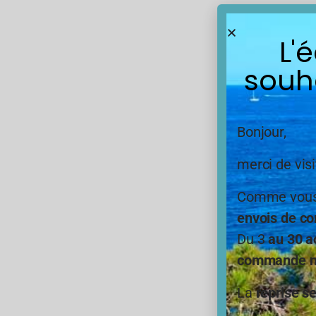
10000
Tuyau 
L'
mètre
souh
Bonjour,
merci de visi
Comme vous,
envois de co
Du 3
au 30 a
1,32
commande ne
En s
La
reprise s