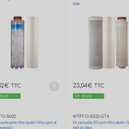
pluie
32
€
23,04
€
TTC
TTC
tock
En stock
FFO-5022
KIT-FFO-5022-GTX
touche porte filtre double Téthys goût et
Kit cartouche GTX porte filtre double T
granulés)
goût et odeur