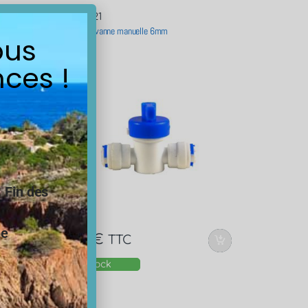
10000-21
 6,36mm
Raccord vanne manuelle 6mm
ous
ces !
.
Fin des
ne
3,60
€
TTC
En stock