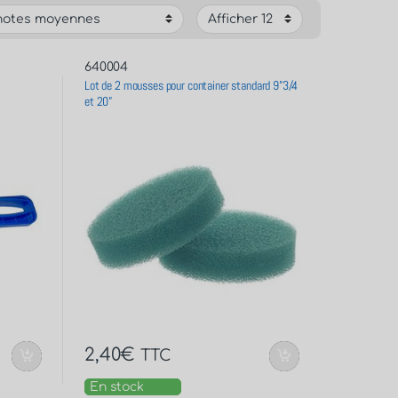
640004
Lot de 2 mousses pour container standard 9”3/4
et 20”
2,40
€
TTC
En stock