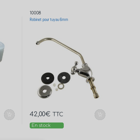
10008
Robinet pour tuyau 6mm
42,00
€
TTC
En stock