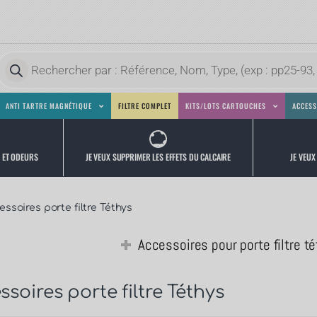
ANTI TARTRE MAGNÉTIQUE
FILTRE COMPLET
KITS/LOTS CARTOUCHES
ACCESS
JE VEUX
JE VEUX SUPPRIMER LES EFFETS DU CALCAIRE
S ET ODEURS
essoires porte filtre Téthys
Accessoires pour porte filtre t
soires porte filtre Téthys