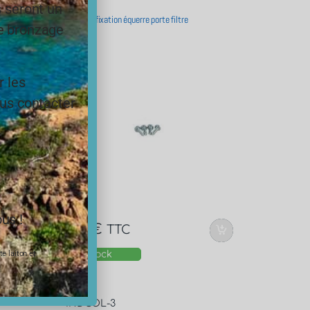
Vis-01
s seront un
Vis pour fixation équerre porte filtre
le bronzage
r les
ous contacter
us !
0,90
€
TTC
En stock
e laiton et
INDCOL-3