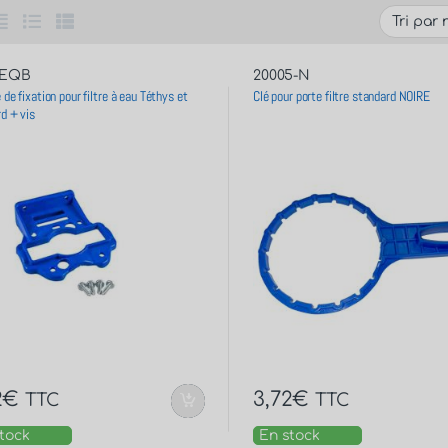
-EQB
20005-N
 de fixation pour filtre à eau Téthys et
Clé pour porte filtre standard NOIRE
d + vis
2
€
3,72
€
TTC
TTC
tock
En stock