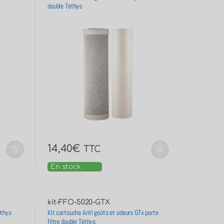
double Téthys
14,40
€
TTC
En stock
kit-FFO-5020-GTX
éthys
Kit cartouche Anti goûts et odeurs GTx porte
filtre double Téthys