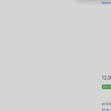
Manomè
12,0
En s
KIT-F
Kit de 