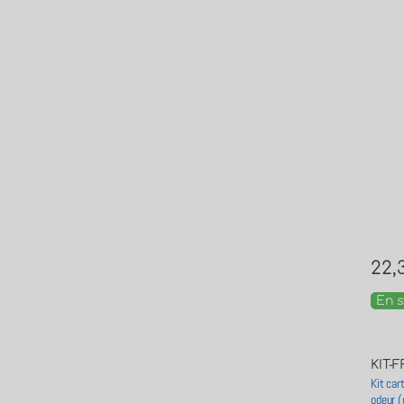
22,
En s
KIT-
Kit car
odeur (