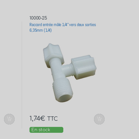
10000-25
Raccord entrée mâle 1/4” vers deux sorties
6,35mm (1/4)
1,74
€
TTC
En stock