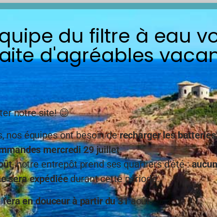
-12
10000-20
de 6,35mm pour osmoseur vendu au
Raccord rapide (Équerre) mâle 1/2 –
équipe du filtre à eau v
aite d'agréables vacan
ter notre site! 😊
 nos équipes ont besoin de
recharger les batteries
mmandes mercredi 29 juillet
.
oût
, notre entrepôt prend ses quartiers d’été :
aucu
€
1,20
€
TTC
TTC
 sera expédiée
durant cette période.
tock
En stock
e fera en douceur à partir du 31
août.