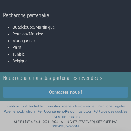
Recherche partenaire
Guadeloupe/Martinique
Réunion/Maurice
Madagascar
Paris
Tunisie
Belgique
Nous recherchons des partenaires revendeurs
Contactez-nous !
Condition confidentialité
|
Conditions générales de vente
|
Mentions Légales
|
Paiement/Livraison
|
Remboursement/Retour
|
Le blog
|
Politique des cookies
|
Nos partenaires
©LE FILTRE À EAU - 2021 - 2024 - ALL RIGHTS RESERVED | SITE CRÉÉ PAR
23THSTUDIO.COM