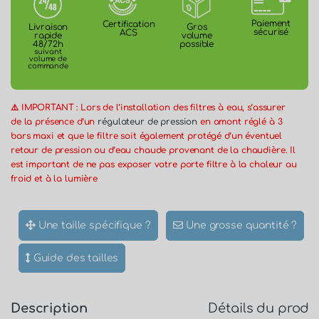
Paiement
Certification
Gros
Livraison
sécurisé
ACS
volume
rapide
possible
48/72h
suivant
volume de
commande
⚠️ IMPORTANT : Lors de l’installation des filtres à eau, s’assurer
de la présence d’un
régulateur de pression
en amont réglé à 3
bars maxi et que le filtre soit également protégé d’un éventuel
retour de pression ou d’eau chaude provenant de la chaudière. Il
est important de ne pas exposer votre porte filtre à la chaleur au
froid et à la lumière
Une taille spécifique ?
Une grosse quantité ?
Guide des tailles
Description
Détails du produ