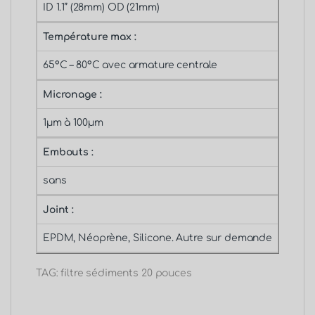
ID 1.1’’ (28mm) OD (21mm)
Température max :
65°C – 80°C avec armature centrale
Micronage :
1µm à 100µm
Embouts :
sans
Joint :
EPDM, Néoprène, Silicone. Autre sur demande
TAG: filtre sédiments 20 pouces