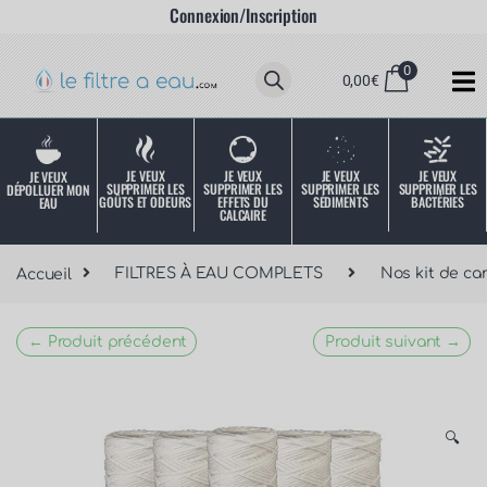
Connexion/Inscription
0
0,00
€
JE VEUX
JE VEUX
JE VEUX
JE VEUX
JE VEUX
SUPPRIMER LES
SUPPRIMER LES
SUPPRIMER LES
SUPPRIMER LES
DÉPOLLUER MON
SÉDIMENTS
BACTÉRIES
EFFETS DU
GOÛTS ET ODEURS
EAU
CALCAIRE
Accueil
FILTRES À EAU COMPLETS
Nos kit de ca
← Produit précédent
Produit suivant →
🔍