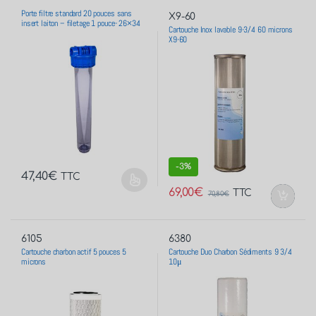
Porte filtre standard 20 pouces sans
X9-60
insert laiton – filetage 1 pouce- 26×34
Cartouche Inox lavable 9-3/4 60 microns
X9-60
-
3%
47,40
€
TTC
69,00
€
TTC
70,80
€
6105
6380
Cartouche charbon actif 5 pouces 5
Cartouche Duo Charbon Sédiments 9 3/4
microns
10μ