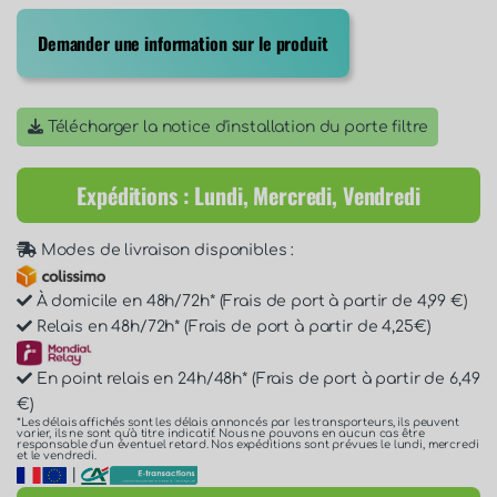
Demander une information sur le produit
Télécharger la notice d'installation du porte filtre
Expéditions : Lundi, Mercredi, Vendredi
Modes de livraison disponibles :
À domicile en 48h/72h* (Frais de port à partir de 4,99 €)
Relais en 48h/72h* (Frais de port à partir de 4,25€)
En point relais en 24h/48h* (Frais de port à partir de 6,49
€)
*Les délais affichés sont les délais annoncés par les transporteurs, ils peuvent
varier, ils ne sont qu'à titre indicatif. Nous ne pouvons en aucun cas être
responsable d'un éventuel retard. Nos expéditions sont prévues le lundi, mercredi
et le vendredi.
|