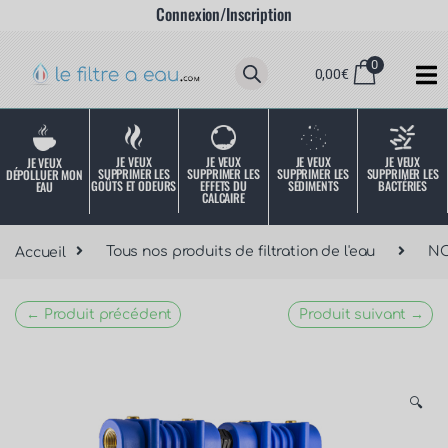
Connexion/Inscription
0
0,00
€
JE VEUX
JE VEUX
JE VEUX
JE VEUX
JE VEUX
SUPPRIMER LES
SUPPRIMER LES
SUPPRIMER LES
SUPPRIMER LES
DÉPOLLUER MON
SÉDIMENTS
BACTÉRIES
EFFETS DU
GOÛTS ET ODEURS
EAU
CALCAIRE
Accueil
Tous nos produits de filtration de l'eau
NO
← Produit précédent
Produit suivant →
🔍