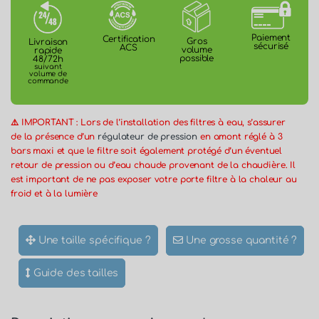
Paiement
Certification
Gros
Livraison
sécurisé
ACS
volume
rapide
possible
48/72h
suivant
volume de
commande
⚠️ IMPORTANT : Lors de l’installation des filtres à eau, s’assurer
de la présence d’un
régulateur de pression
en amont réglé à 3
bars maxi et que le filtre soit également protégé d’un éventuel
retour de pression ou d’eau chaude provenant de la chaudière. Il
est important de ne pas exposer votre porte filtre à la chaleur au
froid et à la lumière
Une taille spécifique ?
Une grosse quantité ?
Guide des tailles