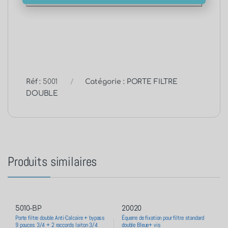
Réf :
5001
Catégorie :
PORTE FILTRE
DOUBLE
Produits similaires
5010-BP
20020
Porte filtre double Anti-Calcaire + bypass
Équerre de fixation pour filtre standard
9 pouces 3/4 + 2 raccords laiton 3/4
double Bleue+ vis