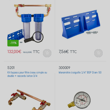
-
19%
132,00
€
7,56
€
TTC
TTC
163,20
€
5201
300009
Kit bypass pour filtre à eau simple ou
Manomètre à aiguille 1/4” BSP Diam 50
double + raccords laiton 3/4