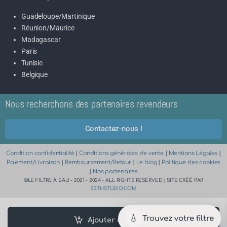
Guadeloupe/Martinique
Réunion/Maurice
Madagascar
Paris
Tunisie
Belgique
Nous recherchons des partenaires revendeurs
Contactez-nous !
Condition confidentialité
|
Conditions générales de vente
|
Mentions Légales
|
Paiement/Livraison
|
Remboursement/Retour
|
Le blog
|
Politique des cookies
|
Nos partenaires
©LE FILTRE À EAU - 2021 - 2024 - ALL RIGHTS RESERVED | SITE CRÉÉ PAR
23THSTUDIO.COM
💧
Trouvez votre filtre
Ajouter au panier