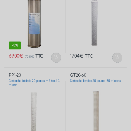
-
3%
69,00
€
17,04
€
TTC
TTC
70,80
€
PP1-20
GT20-60
Cartouche bobinée 20 pouces – filtre à 1
Cartouche lavable 20 pouces 60 microns
micron