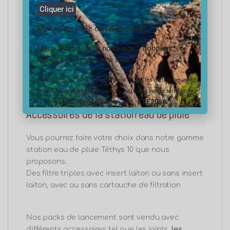
Cliquer ici
Il conviens cela dit d’utiliser un purificateur UV
afin de stériliser votre et de la rendre exempt de
Merci pour votre compréhension
toutes bactéries ou virus potentiellement
présent dans votre eau, pour cela nous avons
Merci d’avoir visité notre site ! Bonnes
développé en collaboration avec
Alfaa
une
vacances à toutes et à tous !
station de purification de l’eau,
station
Code promo du mois d’aout 10% sur toutes les cartouches et
Ecostream 2.
porte filtre standard (hors cartons, big, carte inox et tête laiton
ÉTÉ2026
et stérilisateur UV et ses accessoires) :
Accessoires de la station eau de pluie
Vous pourrez faire votre choix dans notre gamme
station eau de pluie Téthys 10 que nous
proposons.
Des filtre triples avec insert laiton ou sans insert
laiton, avec ou sans cartouche de filtration
Nos packs de lancement sont vendu avec
différents accessoires tel que les joints,
les