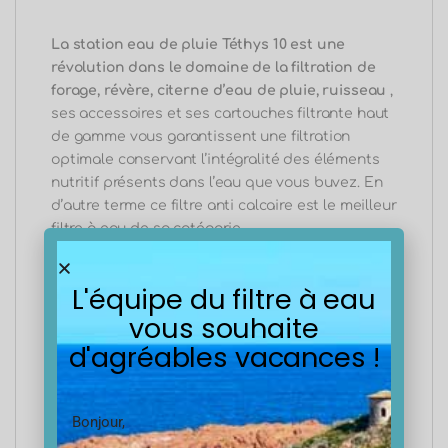
La station eau de pluie Téthys 10 est une
révolution dans le domaine de la filtration de
forage, révère, citerne d’eau de pluie, ruisseau
,
ses accessoires et ses cartouches filtrante haut
de gamme vous garantissent une filtration
optimale conservant l’intégralité des éléments
nutritif présents dans l’eau que vous buvez. En
d’autre terme ce filtre anti calcaire est le meilleur
filtre à eau de sa catégorie.
Un trio de cartouches pour obtenir un eau
L'équipe du filtre à eau
consommable
vous souhaite
d'agréables vacances !
Généralement l’installation
des cartouches
se
fait comme il suit, l’on installe la
cartouche
lavable en premier
ce qui aura pour
but de
Bonjour,
filtrer toutes
les grosses particules
telles que