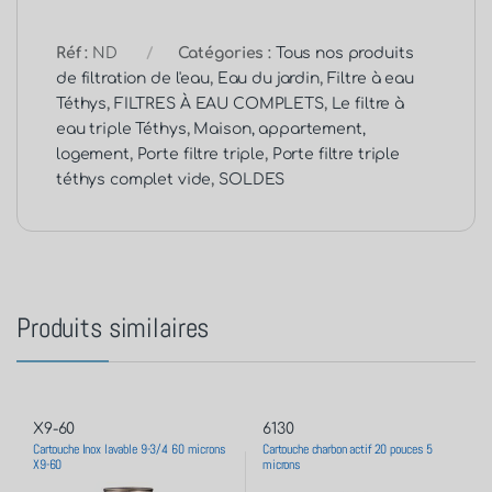
Réf :
ND
Catégories :
Tous nos produits
de filtration de l'eau
,
Eau du jardin
,
Filtre à eau
Téthys
,
FILTRES À EAU COMPLETS
,
Le filtre à
eau triple Téthys
,
Maison, appartement,
logement
,
Porte filtre triple
,
Porte filtre triple
téthys complet vide
,
SOLDES
Produits similaires
X9-60
6130
Cartouche Inox lavable 9-3/4 60 microns
Cartouche charbon actif 20 pouces 5
X9-60
microns