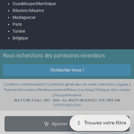
Guadeloupe/Martinique
Réunion/Maurice
Madagascar
Paris
Tunisie
Belgique
Nous recherchons des partenaires revendeurs
Contactez-nous !
Condition confidentialité
|
Conditions générales de vente
|
Mentions Légales
|
Paiement/Livraison
|
Remboursement/Retour
|
Le blog
|
Politique des cookies
|
Nos partenaires
©LE FILTRE À EAU - 2021 - 2024 - ALL RIGHTS RESERVED | SITE CRÉÉ PAR
23THSTUDIO.COM
💧
Trouvez votre filtre
Ajouter au panier