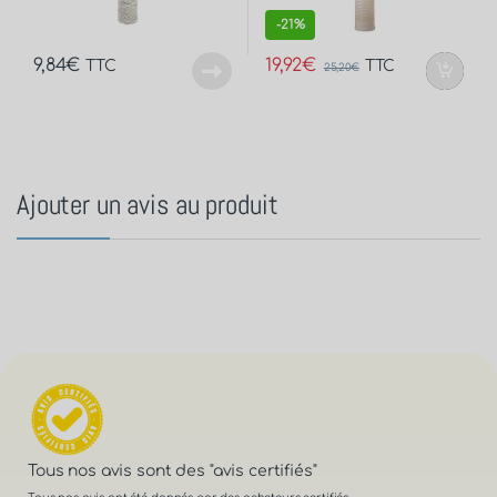
-
21%
9,84
€
19,92
€
TTC
TTC
25,20
€
Ajouter un avis au produit
Tous nos avis sont des
"avis certifiés"