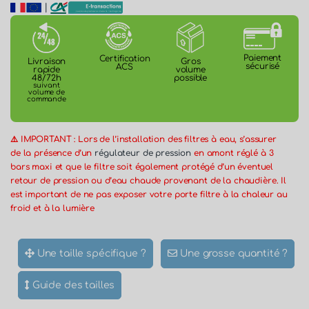
|
Paiement
Certification
Gros
Livraison
sécurisé
ACS
volume
rapide
possible
48/72h
suivant
volume de
commande
⚠️ IMPORTANT : Lors de l’installation des filtres à eau, s’assurer
de la présence d’un
régulateur de pression
en amont réglé à 3
bars maxi et que le filtre soit également protégé d’un éventuel
retour de pression ou d’eau chaude provenant de la chaudière. Il
est important de ne pas exposer votre porte filtre à la chaleur au
froid et à la lumière
Une taille spécifique ?
Une grosse quantité ?
Guide des tailles