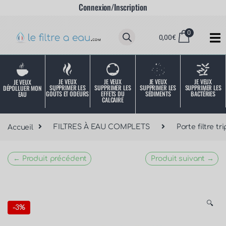
Connexion/Inscription
0
0,00
€
JE VEUX
JE VEUX
JE VEUX
JE VEUX
JE VEUX
SUPPRIMER LES
SUPPRIMER LES
SUPPRIMER LES
SUPPRIMER LES
DÉPOLLUER MON
SÉDIMENTS
BACTÉRIES
EFFETS DU
GOÛTS ET ODEURS
EAU
CALCAIRE
Accueil
FILTRES À EAU COMPLETS
Porte filtre tri
← Produit précédent
Produit suivant →
🔍
-
3%