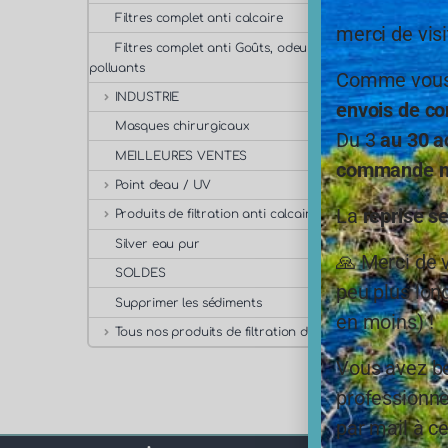
Filtres complet anti calcaire
merci de visi
Filtres complet anti Goûts, odeurs,
polluants
Comme vous,
INDUSTRIE
envois de co
Masques chirurgicaux
Du 3
au 30 a
MEILLEURES VENTES
commande ne
Point d'eau / UV
La
reprise s
Produits de filtration anti calcaire
Silver eau pur
🙏 Merci de 
SOLDES
peu plus long
Supprimer les sédiments
en moins) !
Tous nos produits de filtration de l'eau
Vous avez be
professionne
par mail à ce