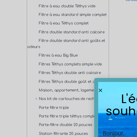
Filtre à eau double Téthys vide
Filtre à eau standard simple complet
Filtre à eau Téthys complet
Filtre double standard anti calcaire
Filtre double standard anti goûts et
odeurs
Filtres à eau Big Blue
Filtres Téthys complets simple vide
Filtres Téthys double anti calcaire
Filtres Téthys double goût et odeurs
0,9
Maison, appartement, logement
L'
Nos kit de cartouches de rechange
souh
Porte filtre triple
Porte filtre triple téthys complet vide
3 résulta
Porte-filtre double 20 pouces
Bonjour,
Station filtrante 20 pouces