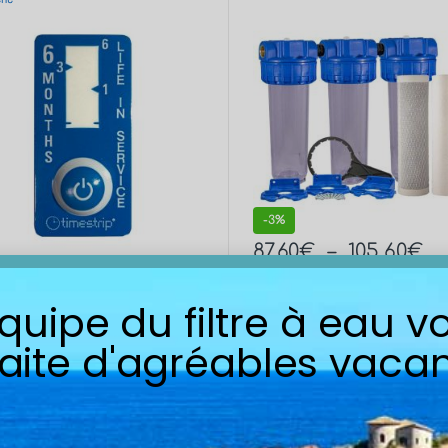
-
3%
87,60
€
–
105,60
€
TTC
5
€
TTC
en stock
équipe du filtre à eau v
aite d'agréables vacan
ts affichés