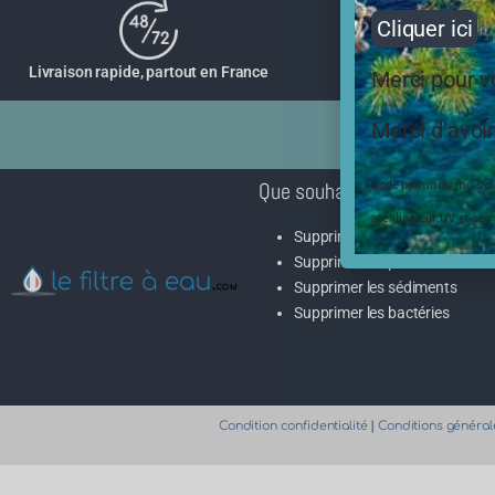
Cliquer ici
Livraison rapide, partout en France
Merci pour 
Service client - Par
Merci d’avoir
Que souhaitez-vous faire
Code promo du mois d’ao
stérilisateur UV et ses
Supprimer le calcaire
Supprimer les polluants
Supprimer les sédiments
Supprimer les bactéries
Condition confidentialité
|
Conditions général