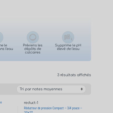
e le
Préviens les
Supprime le pH
ns l'eau
dépôts de
élevé de l'eau
calcaires
3 résultats affichés
te
reduct-1
Réducteur de pression Compact – 3/4 pouce –
20×27