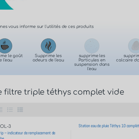
nes vous informe sur l'utilités de ces produits
ime le goût
Supprime les
supprime les
supprim
e l'eau
odeurs de l'eau
Particules en
calcaire da
suspension dans
l'eau
 filtre triple téthys complet vide
Station eau de pluie Téthys 10 complè
OL-3
ip – indicateur de remplacement de
che