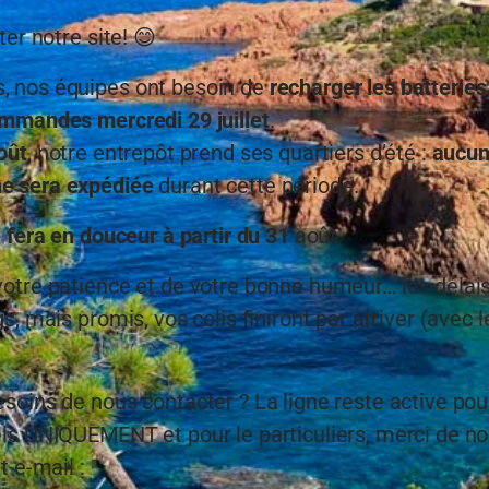
ter notre site! 😊
 nos équipes ont besoin de
recharger les batteries
mmandes mercredi 29 juillet
.
oût
, notre entrepôt prend ses quartiers d’été :
aucu
 sera expédiée
durant cette période.
e fera en douceur à partir du 31
août.
votre patience et de votre bonne humeur… les délai
s, mais promis, vos colis finiront par arriver (avec 
soins de nous contacter ? La ligne reste active pou
ls UNIQUEMENT et pour le particuliers, merci de n
t e-mail :