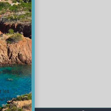
.
Fin des
ne
s seront un
le bronzage
r les
ous contacter