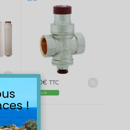
28,80
€
TTC
ous
En stock
ces !