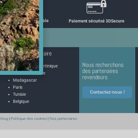
de gros volume possible
Paiement sécurisé 3DSecure
us !
Recherche partenaire
e laiton et
Nous recherchons
Guadeloupe/Martinique
des partenaires
Réunion/Maurice
revendeurs
Madagascar
Paris
Contactez-nous !
Tunisie
Belgique
 blog
|
Politique des cookies
|
Nos partenaires