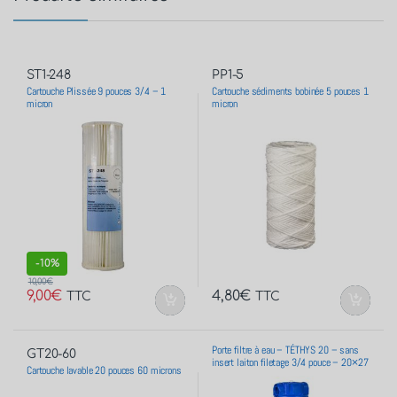
ST1-248
PP1-5
Cartouche Plissée 9 pouces 3/4 – 1
Cartouche sédiments bobinée 5 pouces 1
micron
micron
-
10%
10,00
€
9,00
€
4,80
€
TTC
TTC
Porte filtre à eau – TÉTHYS 20 – sans
GT20-60
insert laiton filetage 3/4 pouce – 20×27
Cartouche lavable 20 pouces 60 microns