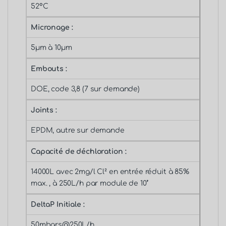
52°C
Micronage :
5µm à 10µm
Embouts :
DOE, code 3,8 (7 sur demande)
Joints :
EPDM, autre sur demande
Capacité de déchloration :
14000L avec 2mg/l Cl² en entrée réduit à 85%
max. , à 250L/h par module de 10’’
DeltaP Initiale :
50mbars@250L/h