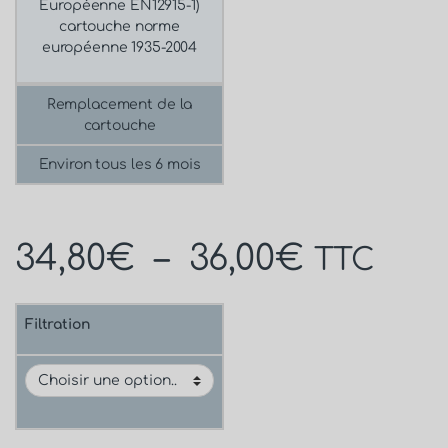
Européenne EN12915-1)
cartouche norme
européenne 1935-2004
Remplacement de la
cartouche
Environ tous les 6 mois
34,80
€
–
36,00
€
TTC
Filtration