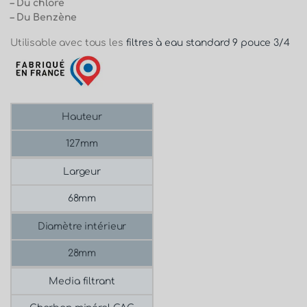
– Du chlore
– Du Benzène
Utilisable avec tous les
filtres à eau standard 9 pouce 3/4
Hauteur
127mm
Largeur
68mm
Diamètre intérieur
28mm
Media filtrant