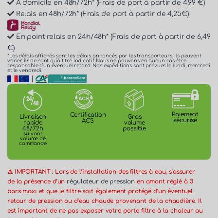
À domicile en 48h/72h* (Frais de port à partir de 4,99 €)
Relais en 48h/72h* (Frais de port à partir de 4,25€)
En point relais en 24h/48h* (Frais de port à partir de 6,49
€)
*Les délais affichés sont les délais annoncés par les transporteurs, ils peuvent
varier, ils ne sont qu'à titre indicatif. Nous ne pouvons en aucun cas être
responsable d'un éventuel retard. Nos expéditions sont prévues le lundi, mercredi
et le vendredi.
|
Paiement
Certification
Gros
Livraison
sécurisé
ACS
volume
rapide
possible
48/72h
suivant
volume de
commande
⚠️ IMPORTANT : Lors de l’installation des filtres à eau, s’assurer
de la présence d’un
régulateur de pression
en amont réglé à 3
bars maxi et que le filtre soit également protégé d’un éventuel
retour de pression ou d’eau chaude provenant de la chaudière. Il
est important de ne pas exposer votre porte filtre à la chaleur au