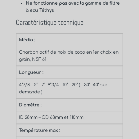
Ne fonctionne pas avec la gamme de filtre
à eau Téthys
Caractéristique technique
Média :
Charbon actif de noix de coco en 1er choix en
grain, NSF 61
Longueur :
4’’7/8 – 5’’ – 7’’- 9’’3/4 – 10’’ – 20’’ ( – 30’’- 40’’ sur
demande )
Diamètre :
ID 28mm – OD 68mm et 110mm
Température max :