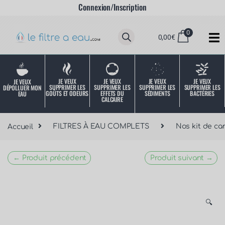
Connexion/Inscription
0
0,00
€
JE VEUX
JE VEUX
JE VEUX
JE VEUX
JE VEUX
SUPPRIMER LES
SUPPRIMER LES
SUPPRIMER LES
SUPPRIMER LES
DÉPOLLUER MON
SÉDIMENTS
BACTÉRIES
EFFETS DU
GOÛTS ET ODEURS
EAU
CALCAIRE
Accueil
FILTRES À EAU COMPLETS
Nos kit de ca
← Produit précédent
Produit suivant →
🔍