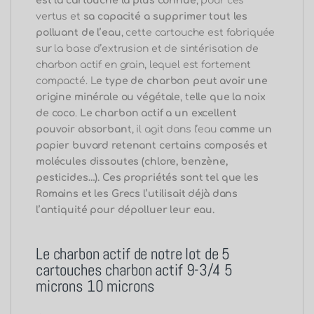
est la cartouche la plus connue
, pour ces
vertus et
sa capacité a supprimer tout les
polluant de l’eau
, cette cartouche est fabriquée
sur la base d’extrusion et de sintérisation de
charbon actif en grain, lequel est fortement
compacté. L
e type de charbon
peut avoir une
origine minérale ou végétale
, t
elle que la noix
de coco
.
Le charbon actif a un excellent
pouvoir absorban
t, il agit dans l’eau
comme un
papier buvard
retenant certains composés et
molécules dissoutes (chlore, benzène,
pesticides…). Ces propriétés sont tel que les
Romains et les Grecs l’utilisait déjà dans
l’antiquité pour dépolluer leur eau.
Le charbon actif de notre lot de 5
cartouches charbon actif 9-3/4 5
microns 10 microns