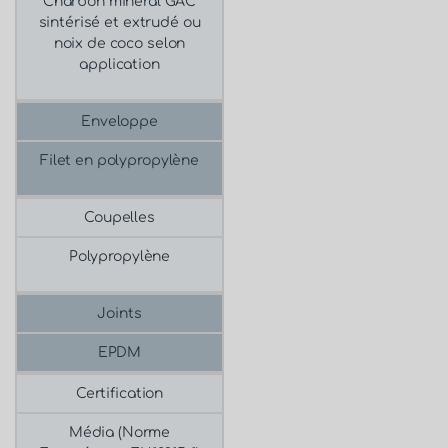
Charbon minéral GAC
sintérisé et extrudé ou
noix de coco selon
application
Enveloppe
Filet en polypropylène
Coupelles
Polypropylène
Joints
EPDM
Certification
Média
(Norme