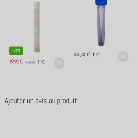
-
21%
44,40
€
TTC
19,92
€
TTC
25,20
€
Ajouter un avis au produit