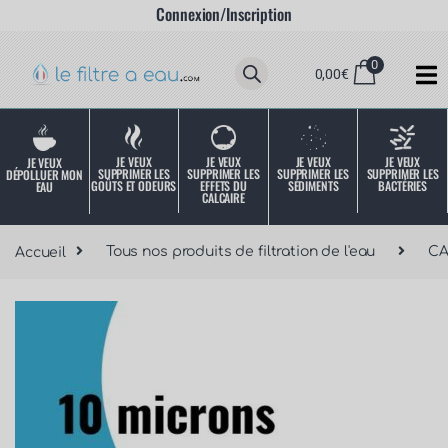
Connexion/Inscription
0
0,00
€
JE VEUX
JE VEUX
JE VEUX
JE VEUX
JE VEUX
SUPPRIMER LES
SUPPRIMER LES
SUPPRIMER LES
SUPPRIMER LES
DÉPOLLUER MON
SÉDIMENTS
BACTÉRIES
EFFETS DU
GOÛTS ET ODEURS
EAU
CALCAIRE
Accueil
Tous nos produits de filtration de l'eau
C