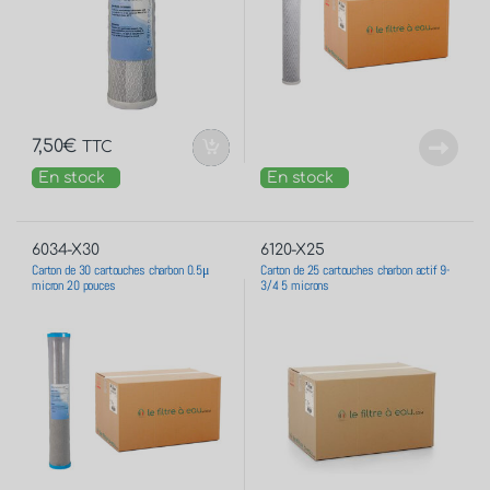
7,50
€
TTC
En stock
En stock
6034-X30
6120-X25
Carton de 30 cartouches charbon 0.5μ
Carton de 25 cartouches charbon actif 9-
micron 20 pouces
3/4 5 microns