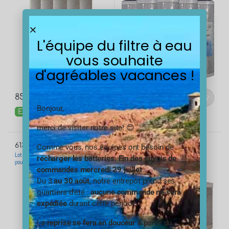
L'équipe du filtre à eau
vous souhaite
d'agréables vacances !
85,20
€
34,80
€
TTC
TTC
Bonjour,
En stock
En stock
merci de visiter notre site! 😊
Lot de 5 cartouches charbon actif 5
6130-X5
Comme vous, nos équipes ont besoin de
pouces 5 microns 10 microns
Lot de 5 cartouches charbon actif 20
recharger les batteries
.
Fin des envois de
pouces 5 microns
commandes mercredi 29 juillet
.
Du 3
au 30 août
, notre entrepôt prend ses
quartiers d’été :
aucune commande ne sera
expédiée
durant cette période.
La
reprise se fera en douceur à partir du