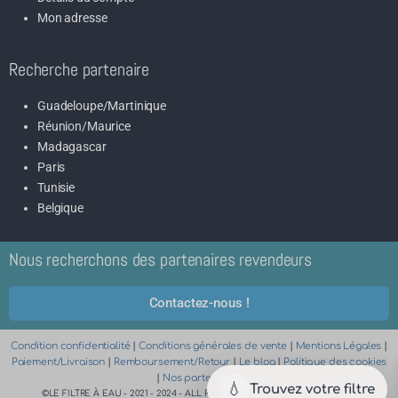
Mon adresse
Recherche partenaire
Guadeloupe/Martinique
Réunion/Maurice
Madagascar
Paris
Tunisie
Belgique
Nous recherchons des partenaires revendeurs
Contactez-nous !
Condition confidentialité
|
Conditions générales de vente
|
Mentions Légales
|
Paiement/Livraison
|
Remboursement/Retour
|
Le blog
|
Politique des cookies
|
Nos partenaires
💧
Trouvez votre filtre
©LE FILTRE À EAU - 2021 - 2024 - ALL RIGHTS RESERVED | SITE CRÉÉ PAR