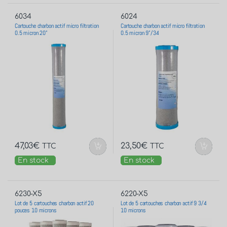
6034
6024
Cartouche charbon actif micro filtration
Cartouche charbon actif micro filtration
0.5 micron 20”
0.5 micron 9”/34
47,03
€
23,50
€
TTC
TTC
En stock
En stock
6230-X5
6220-X5
Lot de 5 cartouches charbon actif 20
Lot de 5 cartouches charbon actif 9 3/4
pouces 10 microns
10 microns