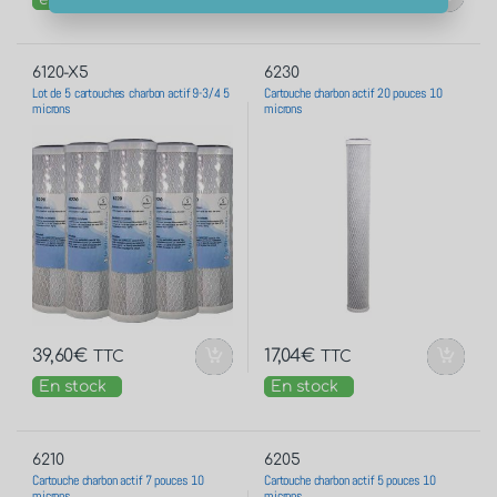
6120-X5
6230
Lot de 5 cartouches charbon actif 9-3/4 5
Cartouche charbon actif 20 pouces 10
microns
microns
39,60
€
17,04
€
TTC
TTC
En stock
En stock
6210
6205
Cartouche charbon actif 7 pouces 10
Cartouche charbon actif 5 pouces 10
microns
microns