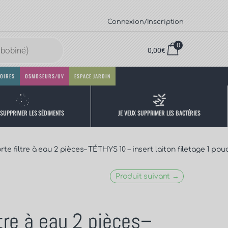
Connexion/Inscription
0
0,00
€
OIRES
OSMOSEURS/UV
ESPACE JARDIN
 SUPPRIMER LES SÉDIMENTS
JE VEUX SUPPRIMER LES BACTÉRIES
rte filtre à eau 2 pièces– TÉTHYS 10 – insert laiton filetage 1 pou
Produit suivant →
ltre à eau 2 pièces–