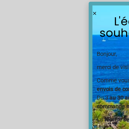
L'
souh
Bonjour,
merci de visi
Comme vous,
envois de co
Du 3
au 30 a
commande ne
La
reprise s