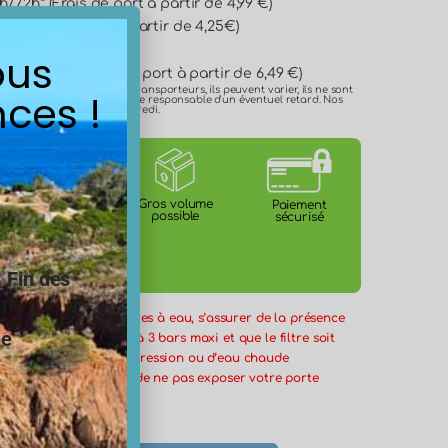
/72h* (Frais de port à partir de 4,99 €)
* (Frais de port à partir de 4,25€)
ous
n 24h/48h* (Frais de port à partir de 6,49 €)
es délais annoncés par les transporteurs, ils peuvent varier, ils ne sont
ces !
 ne pouvons en aucun cas être responsable d'un éventuel retard. Nos
e lundi, mercredi et le vendredi.
Certification
Gros volume
Paiement
ACS
possible
sécurisé
.
Fin des
 l’installation des filtres à eau, s’assurer de la présence
ne
ession
en amont réglé à 3 bars maxi et que le filtre soit
un éventuel retour de pression ou d’eau chaude
ière. Il est important de ne pas exposer votre porte
froid et à la lumière