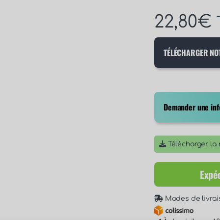
22,80
€
TÉLÉCHARGER NO
Demander une info
Télécharger la n
Expéd
Modes de livrai