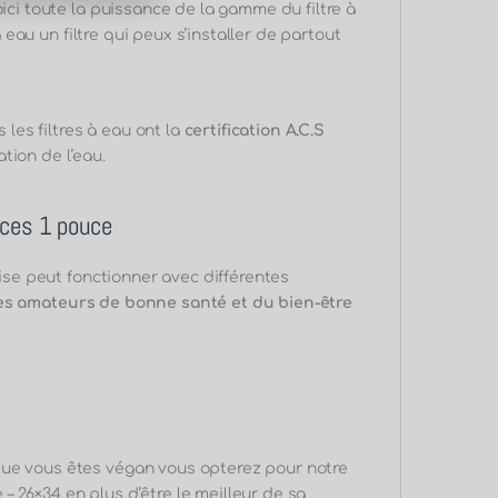
oici toute la puissance de la gamme du filtre à
à eau un filtre qui peux s’installer de partout
 les filtres à eau ont la
certification A.C.S
ation de l’eau.
èces 1 pouce
aise peut fonctionner avec différentes
es amateurs de bonne santé et du bien-être
que vous êtes
végan vous
opterez pour notre
e – 26×34 en plus d’être le meilleur de sa