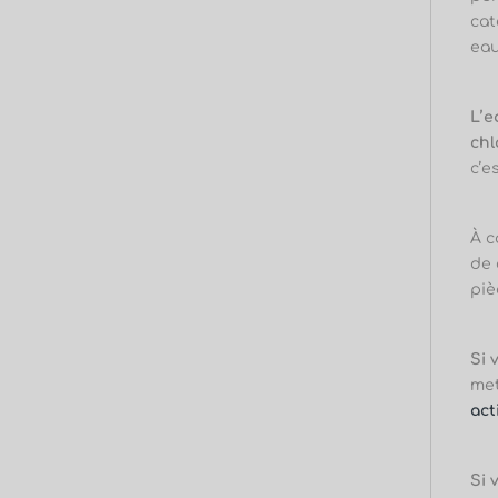
cat
eau
L’e
chl
c’e
À c
de 
piè
Si 
met
act
Si 