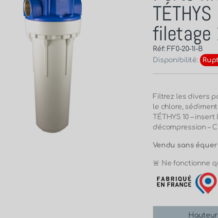
TÉTHYS 1
filetag
Réf: FF0-20-1I-B
Disponibilité:
Rupt
Filtrez les divers 
le chlore, sédiments
TÉTHYS 10 – insert 
décompression – Cu
Vendu sans équerre
🚨 Ne fonctionne 
Hauteur