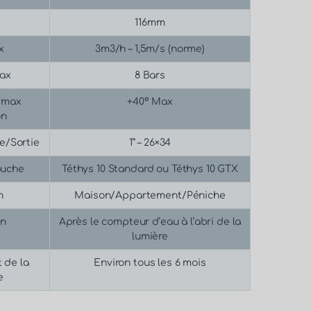
116mm
x
3m3/h – 1,5m/s (norme)
max
8 Bars
 max
+40° Max
on
e/Sortie
1” – 26×34
ouche
Téthys 10 Standard ou Téthys 10 GTX
n
Maison/Appartement/Péniche
on
Après le compteur d’eau à l’abri de la
lumière
 de la
Environ tous les 6 mois
e