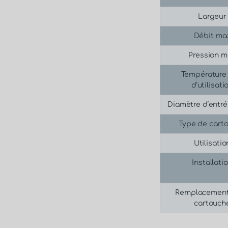
Largeur
Débit ma
Pression 
Température
d’utilisati
Diamètre d’entré
Type de cart
Utilisatio
Installati
Remplacement
cartouch