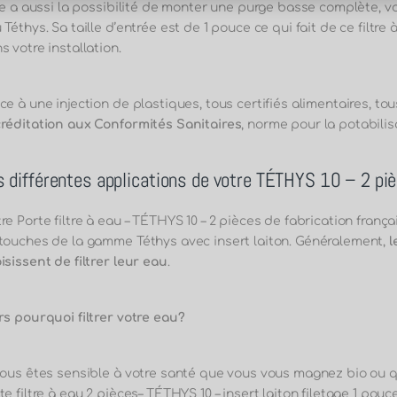
tre a aussi la possibilité de monter une purge basse complète, v
 Téthys. Sa taille d’entrée est de 1 pouce ce qui fait de ce filtre 
s votre installation.
ce à une injection de plastiques, tous certifiés alimentaires, tous
réditation aux Conformités Sanitaires
, norme pour la potabilis
s différentes applications de votre TÉTHYS 10 – 2 pi
re Porte filtre à eau – TÉTHYS 10 – 2 pièces de fabrication franç
touches de la gamme Téthys avec insert laiton.
Généralement,
l
isissent de filtrer leur eau
.
rs pourquoi filtrer votre eau?
vous êtes sensible à votre santé que vous vous magnez bio ou 
te filtre à eau 2 pièces– TÉTHYS 10 – insert laiton filetage 1 pouc