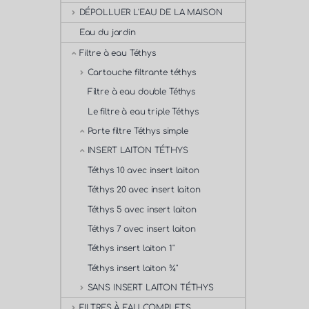
DÉPOLLUER L'EAU DE LA MAISON
Eau du jardin
Filtre à eau Téthys
Cartouche filtrante téthys
Filtre à eau double Téthys
Le filtre à eau triple Téthys
Porte filtre Téthys simple
INSERT LAITON TÉTHYS
Téthys 10 avec insert laiton
Téthys 20 avec insert laiton
Téthys 5 avec insert laiton
Téthys 7 avec insert laiton
Téthys insert laiton 1"
Téthys insert laiton ¾"
SANS INSERT LAITON TÉTHYS
FILTRES À EAU COMPLETS