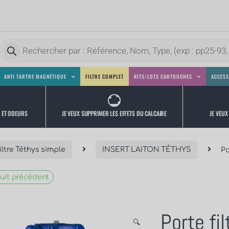
ANTI TARTRE MAGNÉTIQUE
FILTRE COMPLET
KITS/LOTS CARTOUCHES
ACCESS
JE VEUX
JE VEUX SUPPRIMER LES EFFETS DU CALCAIRE
S ET ODEURS
iltre Téthys simple
INSERT LAITON TÉTHYS
Po
uit précédent
Porte fi
🔍