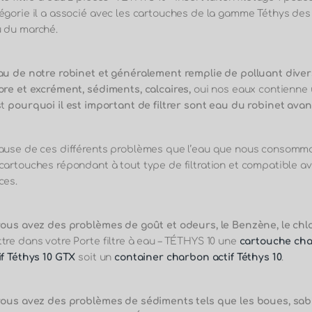
égorie il
a associé avec les cartouches de la gamme Téthys des ca
 du marché.
au de notre robinet et généralement remplie de polluant divers
ore et excrément, sédiments, calcaires,
oui nos eaux contienne u
st
pourquoi il est important de filtrer sont eau du robinet avan
ause de ces différents problèmes que l’eau que nous consomm
cartouches répondant à tout type de filtration et compatible avec
ces.
vous avez des problèmes de goût et odeurs, le Benzène, le chl
tre dans votre Porte filtre à eau – TÉTHYS 10 une
cartouche char
if Téthys 10 GTX
soit un
container charbon actif Téthys 10
.
vous avez des problèmes de sédiments tels que les boues, sabl