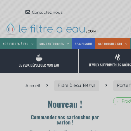
Contactez nous !
NOS FILTRES À EAU
NOS CARTOUCHES
SPA/PISCINE
CARTOUCHES KDF
JE VEUX SUPPRIMER LES GOÛT
JE VEUX DÉPOLLUER MON EAU
Accueil
Filtre à eau Téthys
Porte f
← Prod