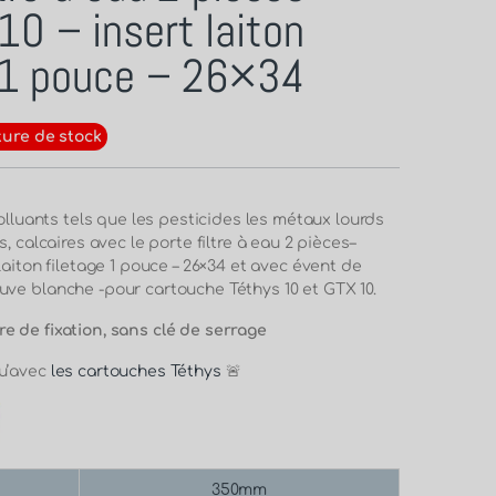
0 – insert laiton
e 1 pouce – 26×34
ure de stock
polluants tels que les pesticides les métaux lourds
, calcaires avec le porte filtre à eau 2 pièces–
laiton filetage 1 pouce – 26×34 et avec évent de
ve blanche -pour cartouche Téthys 10 et GTX 10.
 de fixation, sans clé de serrage
qu’avec
les cartouches Téthys
🚨
350mm