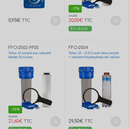
-
17%
24,00
€
0,95
€
20,00
€
TTC
TTC
En stock
FFO-2502-PP20
FFO-2504
Téthys 10 complet avec cartouche
Téthys 10 – 9-3/4 insert laiton complet
bobinée 25 microns
+ cartouche Polyphosphates anti calcaire
Made in France
-
25%
28,80
€
21,60
€
29,50
€
TTC
TTC