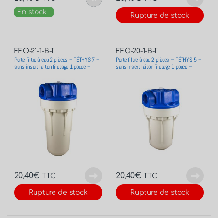
En stock
Rupture de stock
FFO-21-1-B-T
FFO-20-1-B-T
Porte filtre à eau 2 pièces – TÉTHYS 7 –
Porte filtre à eau 2 pièces – TÉTHYS 5 –
sans insert laiton filetage 1 pouce –
sans insert laiton filetage 1 pouce –
26×34
26×34
20,40
€
20,40
€
TTC
TTC
Rupture de stock
Rupture de stock