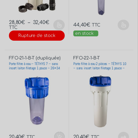
28,80
€
–
32,40
€
44,40
€
TTC
TTC
en stock
Rupture de stock
FFO-21-1-B-T (dupliquée)
FFO-22-1-B-T
Porte filtre à eau – TÉTHYS 7 – sans
Porte filtre à eau 2 pièces – TÉTHYS 10
insert laiton filetage 1 pouce – 26×34
– sans insert laiton filetage 1 pouce –
26×34
20,40
€
20,40
€
TTC
TTC