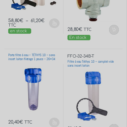
58,80
€
–
61,20
€
TTC
28,80
€
TTC
en stock
En stock
Porte filtre à eau – TÉTHYS 10 – sans
FFO-32-34B-T
insert laiton filetage 1 pouce – 26×34
Filtre à eau Téthys 10 – complet vide
sans insert laiton
20,40
€
TTC