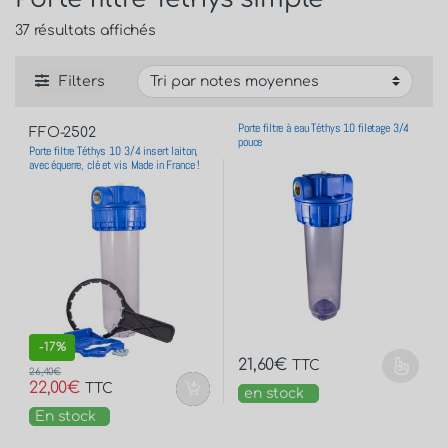
37 résultats affichés
Filters
Porte filtre à eau Téthys 10 filetage 3/4
FFO-2502
pouce
Porte filtre Téthys 10 3/4 insert laiton,
avec équerre, clé et vis Made in France !
-
17%
21,60
€
TTC
26,40
€
22,00
€
TTC
en stock
En stock