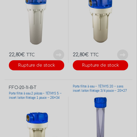
22,80
€
22,80
€
TTC
TTC
Rupture de stock
Rupture de stock
Porte filtre à eau – TÉTHYS 20 – sans
FFO-20-1I-B-T
insert laiton filetage 3/4 pouce – 20×27
Porte filtre à eau 2 pièces– TÉTHYS 5 –
insert laiton filetage 1 pouce – 26×34