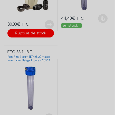
44,40
€
TTC
30,00
€
TTC
en stock
Rupture de stock
FFO-33-1-I-B-T
Porte filtre à eau – TÉTHYS 20 – avec
insert laiton filetage 1 pouce – 26×34