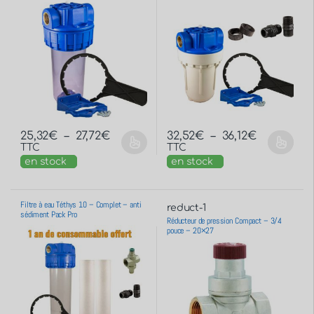
25,32
€
–
27,72
€
32,52
€
–
36,12
€
TTC
TTC
en stock
en stock
Filtre à eau Téthys 10 – Complet – anti
reduct-1
sédiment Pack Pro
Réducteur de pression Compact – 3/4
pouce – 20×27