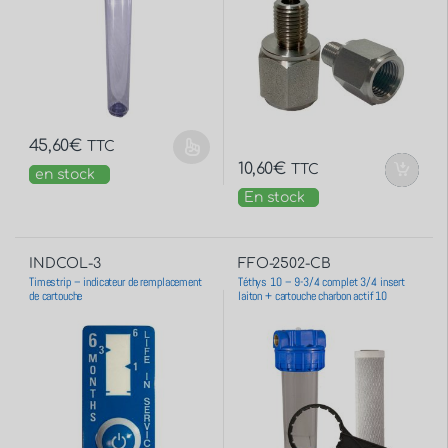
45,60
€
TTC
10,60
€
TTC
en stock
En stock
INDCOL-3
FFO-2502-CB
Timestrip – indicateur de remplacement
Téthys 10 – 9-3/4 complet 3/4 insert
de cartouche
laiton + cartouche charbon actif 10
microns Made in France