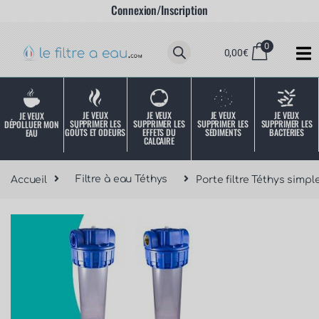
Connexion/Inscription
0
0,00
€
JE VEUX
JE VEUX
JE VEUX
JE VEUX
JE VEUX
SUPPRIMER LES
SUPPRIMER LES
SUPPRIMER LES
SUPPRIMER LES
DÉPOLLUER MON
SÉDIMENTS
BACTÉRIES
EFFETS DU
GOÛTS ET ODEURS
EAU
CALCAIRE
Accueil
Filtre à eau Téthys
Porte filtre Téthys simpl