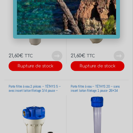
Merci d’avoir visité notre site ! Bonnes
vacances à toutes et à tous !
Code promo du mois d’aout 10% sur toutes les cartouches et
porte filtre standard (hors cartons, big, carte inox et tête laiton
ÉTÉ2026
et stérilisateur UV et ses accessoires) :
21,60
€
21,60
€
TTC
TTC
Rupture de stock
Rupture de stock
Porte filtre à eau 2 pièces – TÉTHYS 5 –
Porte filtre à eau – TÉTHYS 20 – sans
avec insert laiton filetage 3/4 pouce –
insert laiton filetage 1 pouce- 26×34
20×27