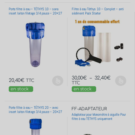
Porte filtre à eau – TÉTHYS 10 – sans
Filtre à eau Téthys 10 – Complet – anti
insert laiton filetage 3/4 pouce – 20×27
sédiment Pack Starter
30,00
€
–
32,40
€
20,40
€
TTC
TTC
en stock
en stock
Porte filtre à eau – TÉTHYS 20 – avec
FF-ADAPTATEUR
insert laiton filetage 3/4 pouce – 20×27
Adaptateur pour Manomètre à aiguille Pour
filtre à eau TÉTHYS uniquement