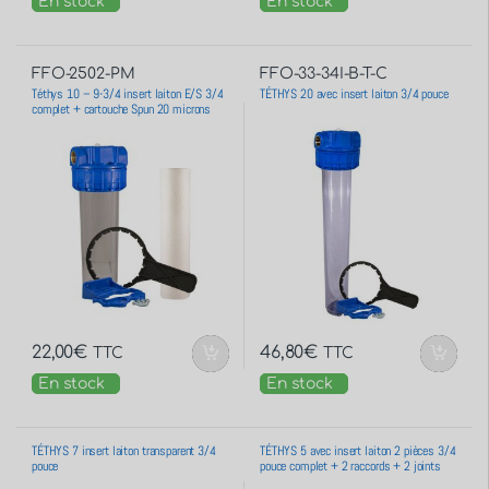
En stock
En stock
FFO-2502-PM
FFO-33-34I-B-T-C
Téthys 10 – 9-3/4 insert laiton E/S 3/4
TÉTHYS 20 avec insert laiton 3/4 pouce
complet + cartouche Spun 20 microns
22,00
€
46,80
€
TTC
TTC
En stock
En stock
TÉTHYS 7 insert laiton transparent 3/4
TÉTHYS 5 avec insert laiton 2 pièces 3/4
pouce
pouce complet + 2 raccords + 2 joints