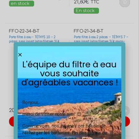
21,60
€
TTC
en stock
En stock
FFO-22-34-B-T
FFO-21-34-B-T
Porte filtre à eau – TÉTHYS 10 – 2
Porte filtre à eau 2 pièces – TÉTHYS 7 –
pièces sans insert laiton filetage 3/4
sans insert laiton filetage 3/4 pouce–
pouce – 20×27
20×27
L'équipe du filtre à eau
vous souhaite
d'agréables vacances !
Bonjour,
20,40
€
20,40
€
TTC
TTC
merci de visiter notre site! 😊
Rupture de stock
Rupture de stock
Comme vous, nos équipes ont besoin de
recharger les batteries
.
Fin des envois de