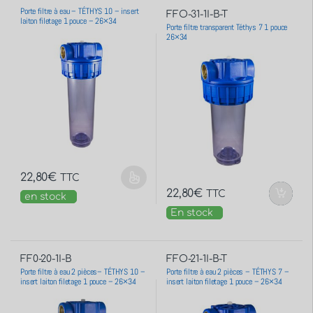
Porte filtre à eau – TÉTHYS 10 – insert
FFO-31-1I-B-T
laiton filetage 1 pouce – 26×34
Porte filtre transparent Téthys 7 1 pouce
26×34
22,80
€
TTC
22,80
€
TTC
en stock
En stock
FF0-20-1I-B
FFO-21-1I-B-T
Porte filtre à eau 2 pièces– TÉTHYS 10 –
Porte filtre à eau 2 pièces – TÉTHYS 7 –
insert laiton filetage 1 pouce – 26×34
insert laiton filetage 1 pouce – 26×34