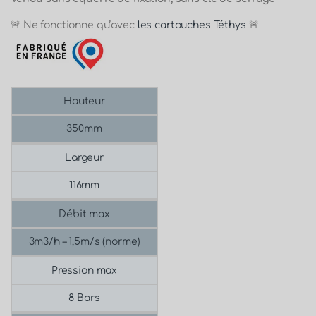
🚨 Ne fonctionne qu’avec
les cartouches Téthys
🚨
Hauteur
350mm
Largeur
116mm
Débit max
3m3/h – 1,5m/s (norme)
Pression max
8 Bars