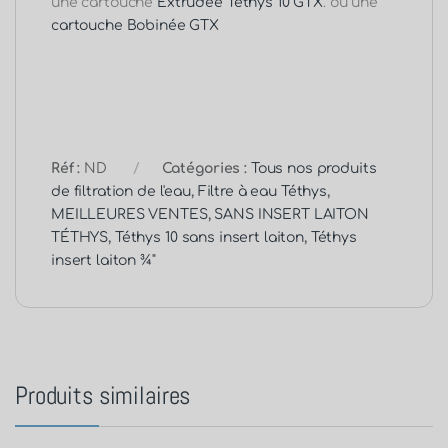
une cartouche
Extrudée Téthys 10 GTX
. ou une
cartouche Bobinée GTX
Réf :
ND
Catégories :
Tous nos produits
de filtration de l'eau
,
Filtre à eau Téthys
,
MEILLEURES VENTES
,
SANS INSERT LAITON
TÉTHYS
,
Téthys 10 sans insert laiton
,
Téthys
insert laiton ¾"
Produits similaires