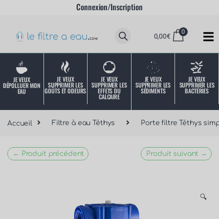
Connexion/Inscription
0
0,00
€
JE VEUX
JE VEUX
JE VEUX
JE VEUX
JE VEUX
SUPPRIMER LES
SUPPRIMER LES
SUPPRIMER LES
SUPPRIMER LES
DÉPOLLUER MON
SÉDIMENTS
BACTÉRIES
EFFETS DU
GOÛTS ET ODEURS
EAU
CALCAIRE
Accueil
Filtre à eau Téthys
Porte filtre Téthys sim
← Produit précédent
Produit suivant →
🔍