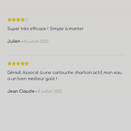
Note
4
Super très efficace ! Simple à monter
sur 5
Julien
–
8 juillet 2020
Note
5
sur
Génial! Associé à une cartouche charbon actif, mon eau
5
a un bien meilleur goût !
Jean Claude
–
8 juillet 2020