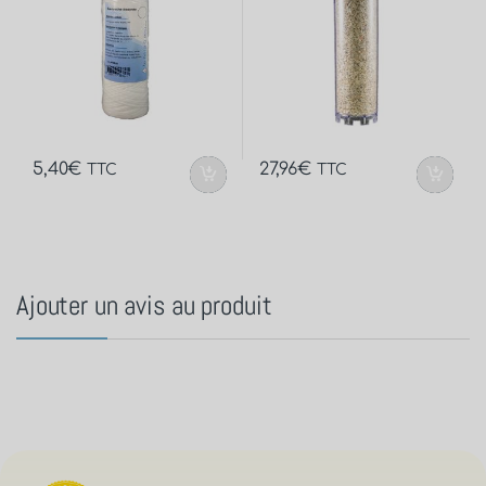
5,40
€
27,96
€
TTC
TTC
Ajouter un avis au produit