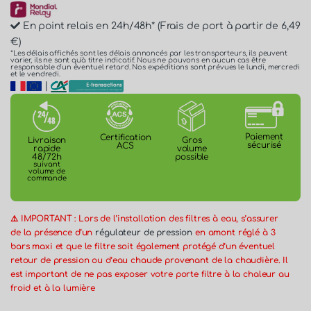
En point relais en 24h/48h* (Frais de port à partir de 6,49
€)
*Les délais affichés sont les délais annoncés par les transporteurs, ils peuvent
varier, ils ne sont qu'à titre indicatif. Nous ne pouvons en aucun cas être
responsable d'un éventuel retard. Nos expéditions sont prévues le lundi, mercredi
et le vendredi.
|
Paiement
Certification
Gros
Livraison
sécurisé
ACS
volume
rapide
possible
48/72h
suivant
volume de
commande
⚠️ IMPORTANT : Lors de l’installation des filtres à eau, s’assurer
de la présence d’un
régulateur de pression
en amont réglé à 3
bars maxi et que le filtre soit également protégé d’un éventuel
retour de pression ou d’eau chaude provenant de la chaudière. Il
est important de ne pas exposer votre porte filtre à la chaleur au
froid et à la lumière