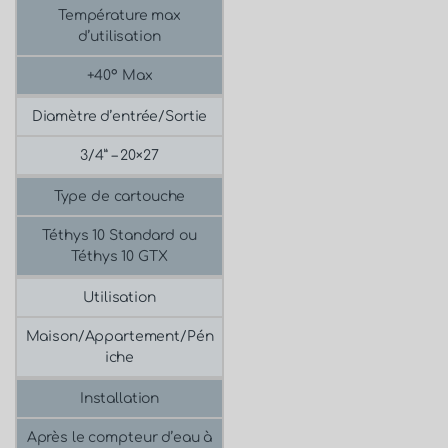
Température max
d’utilisation
+40° Max
Diamètre d’entrée/Sortie
3/4” – 20×27
Type de cartouche
Téthys 10 Standard ou
Téthys 10 GTX
Utilisation
Maison/Appartement/Pén
iche
Installation
Après le compteur d’eau à