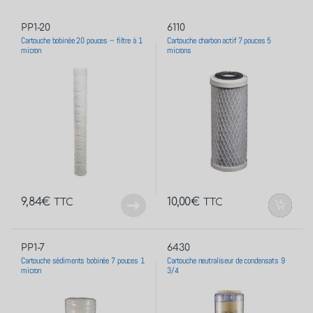
PP1-20
6110
Cartouche bobinée 20 pouces – filtre à 1
Cartouche charbon actif 7 pouces 5
micron
microns
9,84
€
10,00
€
TTC
TTC
PP1-7
6430
Cartouche sédiments bobinée 7 pouces 1
Cartouche neutraliseur de condensats 9
micron
3/4