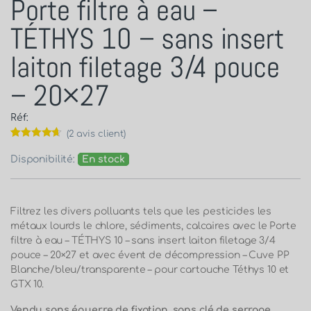
Porte filtre à eau –
TÉTHYS 10 – sans insert
laiton filetage 3/4 pouce
– 20×27
Réf:
(
2
avis client)
Noté
2
4.50
sur 5
Disponibilité:
En stock
basé sur
notations
client
Filtrez les divers polluants tels que les pesticides les
métaux lourds le chlore, sédiments, calcaires avec le Porte
filtre à eau – TÉTHYS 10 – sans insert laiton filetage 3/4
pouce – 20×27 et avec évent de décompression – Cuve PP
Blanche/bleu/transparente – pour cartouche Téthys 10 et
GTX 10.
Vendu sans équerre de fixation, sans clé de serrage