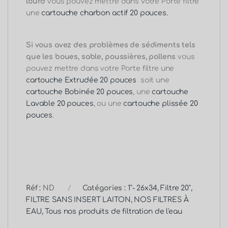
lourd
vous pouvez mettre dans votre Porte filtre
une
cartouche charbon actif
20 pouces
.
Si vous avez des problèmes de sédiments tels
que les boues, sable, poussières, pollens
vous
pouvez mettre dans votre Porte filtre une
cartouche Extrudée
20 pouces
soit une
cartouche Bobinée
20 pouces
, une
cartouche
Lavable
20 pouces
, ou une
cartouche plissée 20
pouces
.
Réf :
ND
Catégories :
1"- 26x34
,
Filtre 20"
,
FILTRE SANS INSERT LAITON
,
NOS FILTRES À
EAU
,
Tous nos produits de filtration de l'eau