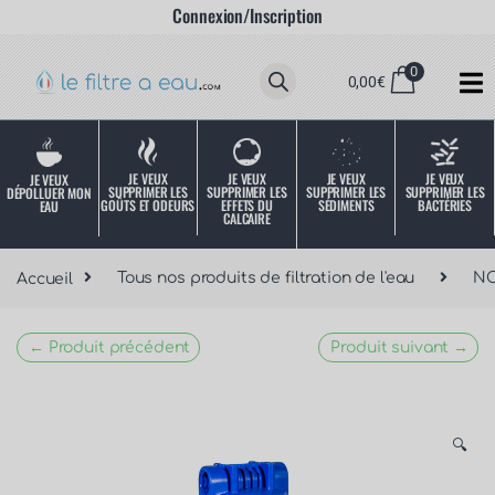
Connexion/Inscription
0
0,00
€
JE VEUX
JE VEUX
JE VEUX
JE VEUX
JE VEUX
SUPPRIMER LES
SUPPRIMER LES
SUPPRIMER LES
SUPPRIMER LES
DÉPOLLUER MON
SÉDIMENTS
BACTÉRIES
EFFETS DU
GOÛTS ET ODEURS
EAU
CALCAIRE
Accueil
Tous nos produits de filtration de l'eau
NO
← Produit précédent
Produit suivant →
🔍