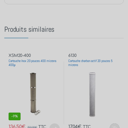
Produits similaires
XSM20-400
6130
Cartouche Inox 20 pouces 400 microns
Cartouche charbon actif 20 pouces 5
400μ
microns
-
9%
136,50
€
17,04
€
TTC
TTC
150,00
€