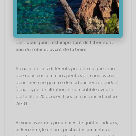
du marché.
vacances à toutes et à tous !
Code promo du mois d’aout 10% sur toutes les cartouches et
L’eau de notre robinet et généralement remplie
porte filtre standard (hors cartons, big, carte inox et tête laiton
de polluants divers tels que les pesticides, les
ÉTÉ2026
et stérilisateur UV et ses accessoires) :
métaux lourds, le chlore, sédiments, calcaires,
c’e
st
pourquoi il est important de filtrer sont
eau du robinet avant de la boire
.
À cause de ces différents problèmes que l’eau
que nous consommons peut avoir, nous avons
donc créé une gamme de cartouches répondant
à tout type de filtration et compatible avec le
porte filtre 20 pouces 1 pouce sans insert laiton-
26×34.
Si vous avez des problèmes de goût et odeurs,
le Benzène, le chlore, pesticides ou métaux