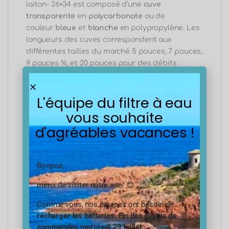
laiton- 26×34 est composé d’une
cuve
transparente
en
polycarbonate
ou de
couleur
bleue
et
blanche
en polypropylène. Les
longueurs des cuves correspondent aux
différentes tailles du marché 5 pouces, 7 pouces,
9 pouces ¾, et 20 pouces pour des débits
supérieurs.
L'équipe du filtre à eau
Tous leurs composants
en plastiques
vous souhaite
(Polycarbonate, Polypropylène) ont
d'agréables vacances !
une
certification alimentaire
, c’est pourquoi ces
produits répondent tous à la
norme A.C.S
Accréditation aux Conformités Sanitaires
,
Bonjour,
certification gouvernementale pour
la
consommation de l’eau potable.
merci de visiter notre site! 😊
Comme vous, nos équipes ont besoin de
Les différentes applications de votre
recharger les batteries
.
Fin des envois de
porte filtre 20 pouces 1 pouce sans
commandes mercredi 29 juillet
.