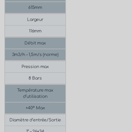
615mm
Largeur
116mm
Débit max
3m3/h – 1,5m/s (norme)
Pression max
8 Bars
Température max
d’utilisation
+40° Max
Diamètre d’entrée/Sortie
1” – 26×34