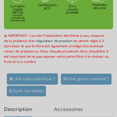
Paiement
Certification
Gros
Livraison
sécurisé
ACS
volume
rapide
possible
48/72h
suivant
volume de
commande
⚠️ IMPORTANT : Lors de l’installation des filtres à eau, s’assurer
de la présence d’un
régulateur de pression
en amont réglé à 3
bars maxi et que le filtre soit également protégé d’un éventuel
retour de pression ou d’eau chaude provenant de la chaudière. Il
est important de ne pas exposer votre porte filtre à la chaleur au
froid et à la lumière
Une taille spécifique ?
Une grosse quantité ?
Guide des tailles
Description
Accessoires