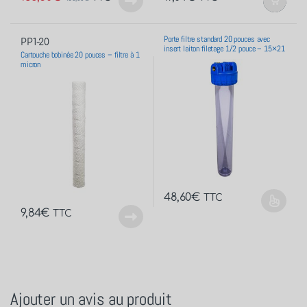
Porte filtre standard 20 pouces avec
PP1-20
insert laiton filetage 1/2 pouce – 15×21
Cartouche bobinée 20 pouces – filtre à 1
micron
48,60
€
TTC
9,84
€
TTC
Ajouter un avis au produit