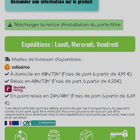
Demander une information sur le produit
Télécharger la notice d'installation du porte filtre
Expéditions : Lundi, Mercredi, Vendredi
Modes de livraison disponibles :
À domicile en 48h/72h* (Frais de port à partir de 4,99 €)
Relais en 48h/72h* (Frais de port à partir de 4,25€)
En point relais en 24h/48h* (Frais de port à partir de 6,49
€)
*Les délais affichés sont les délais annoncés par les transporteurs, ils peuvent
varier, ils ne sont qu'à titre indicatif. Nous ne pouvons en aucun cas être
responsable d'un éventuel retard. Nos expéditions sont prévues le lundi, mercredi
et le vendredi.
|