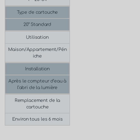
Type de cartouche
20” Standard
Utilisation
Maison/Appartement/Pén
iche
Installation
Après le compteur d’eau à
l’abri de la lumière
Remplacement de la
cartouche
Environ tous les 6 mois