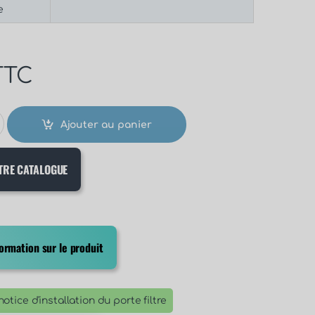
e
TTC
Ajouter au panier
TRE CATALOGUE
rmation sur le produit
otice d'installation du porte filtre