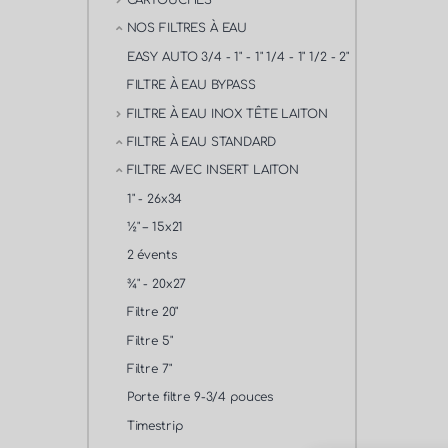
CARTOUCHES
NOS FILTRES À EAU
EASY AUTO 3/4 - 1" - 1" 1/4 - 1" 1/2 - 2"
FILTRE À EAU BYPASS
FILTRE À EAU INOX TÊTE LAITON
FILTRE À EAU STANDARD
FILTRE AVEC INSERT LAITON
1" - 26x34
½" – 15x21
2 évents
¾" - 20x27
Filtre 20"
Filtre 5"
Filtre 7"
Porte filtre 9-3/4 pouces
Timestrip