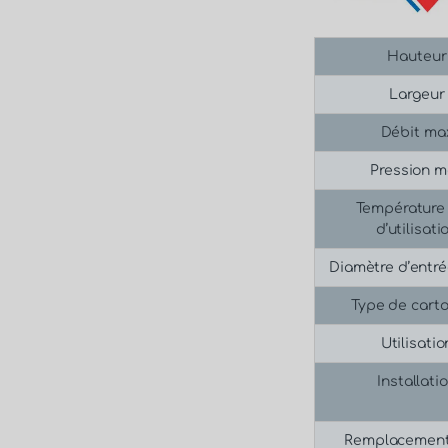
Hauteur
Largeur
Débit ma
Pression 
Température
d’utilisati
Diamètre d’entré
Type de cart
Utilisatio
Installati
Remplacement