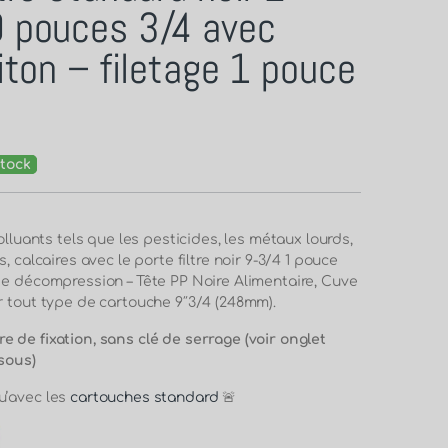
9 pouces 3/4 avec
aiton – filetage 1 pouce
tock
polluants tels que les pesticides, les métaux lourds,
, calcaires avec le porte filtre noir 9-3/4 1 pouce
de décompression – Tête PP Noire Alimentaire, Cuve
r tout type de cartouche 9″3/4 (248mm).
 de fixation, sans clé de serrage (voir onglet
ssous)
u’avec les
cartouches standard
🚨