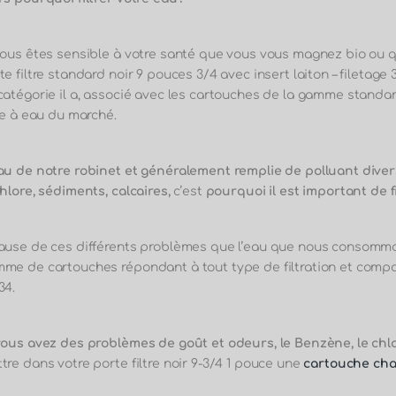
vous êtes sensible à votre santé que vous vous magnez bio ou 
te filtre standard noir 9 pouces 3/4 avec insert laiton – filetage
catégorie il
a, associé avec les cartouches de la gamme standard
tre à eau du marché.
au de notre robinet et généralement remplie de polluant divers
chlore, sédiments, calcaires,
c’e
st
pourquoi il est important de f
ause de ces différents problèmes que l’eau que nous consommo
me de cartouches répondant à tout type de filtration et compati
34
.
vous avez des problèmes de goût et odeurs, le Benzène, le chl
tre dans votre porte filtre noir 9-3/4 1 pouce une
cartouche cha