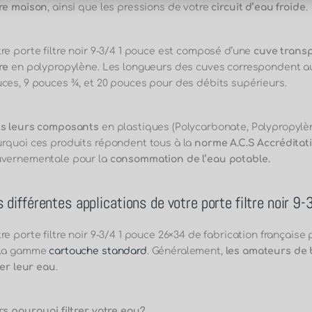
re maison
, ainsi que les pressions de votre
circuit d’eau froide
.
re porte filtre noir 9-3/4 1 pouce est composé d’une
cuve trans
re
en polypropylène. Les longueurs des cuves correspondent aux
ces, 9 pouces ¾, et 20 pouces pour des débits supérieurs.
s leurs composants
en plastiques (Polycarbonate, Polypropylè
rquoi ces produits répondent tous à la
norme A.C.S Accréditat
vernementale pour la
consommation de l’eau potable.
 différentes applications de votre porte filtre noir 9
re porte filtre noir 9-3/4 1 pouce 26×34 de fabrication français
 la gamme
cartouche standard
.
Généralement,
les amateurs de 
trer leur eau
.
rs pourquoi filtrer votre eau?