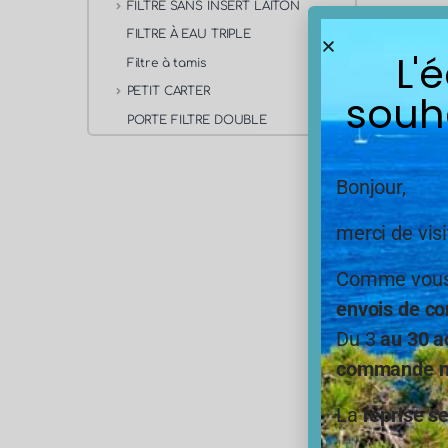
FILTRE SANS INSERT LAITON
FILTRE À EAU TRIPLE
L'
Filtre à tamis
PETIT CARTER
souh
PORTE FILTRE DOUBLE
Bonjour,
merci de visi
Comme vous,
envois de co
Du 3
au 30 a
commande ne
La
reprise s