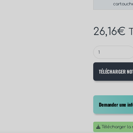
cartouch
26,16
€
TÉLÉCHARGER NO
Demander une info
Télécharger la n