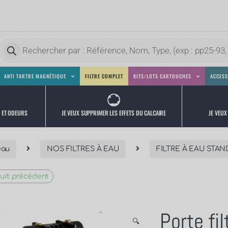
ANTI TARTRE MAGNÉTIQUE
FILTRE COMPLET
KITS/LOTS CARTOUCHES
ACCESS
JE VEUX
JE VEUX SUPPRIMER LES EFFETS DU CALCAIRE
S ET ODEURS
eau
NOS FILTRES À EAU
FILTRE À EAU STA
uit précédent
Porte fi
🔍