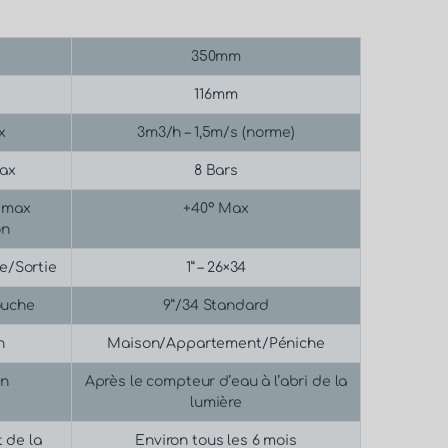
350mm
116mm
x
3m3/h – 1,5m/s (norme)
max
8 Bars
 max
+40° Max
on
e/Sortie
1” – 26×34
ouche
9”/34 Standard
n
Maison/Appartement/Péniche
on
Après le compteur d’eau à l’abri de la
lumière
 de la
Environ tous les 6 mois