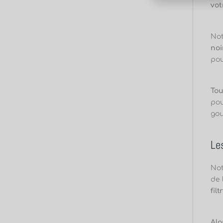
vot
Not
noi
pou
Tou
pou
gou
Les
Not
de
fil
Alo