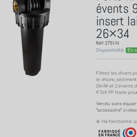
évents 
insert l
26×34
Réf: 2751-N
Disponibilité:
En s
Filtrez les divers 
le chlore, sédiments
26×34 et 2 évents 
9″3/4 PP Noire pou
Vendu sans équerre
“accessoire” ci-de
🚨 Ne fonctionne q