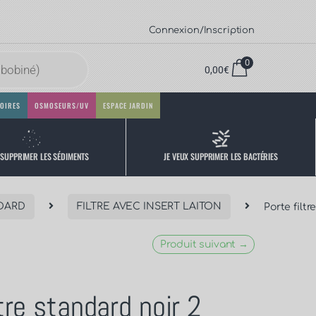
Connexion/Inscription
0
0,00
€
OIRES
OSMOSEURS/UV
ESPACE JARDIN
 SUPPRIMER LES SÉDIMENTS
JE VEUX SUPPRIMER LES BACTÉRIES
NDARD
FILTRE AVEC INSERT LAITON
Porte filt
Produit suivant →
ltre standard noir 2