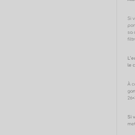
Si 
por
sa
fil
L’e
le 
À c
gam
26×
Si 
met