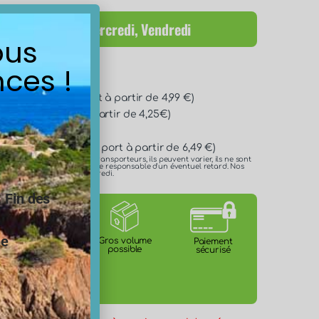
itions : Lundi, Mercredi, Vendredi
ous
son disponibles :
ces !
/72h* (Frais de port à partir de 4,99 €)
* (Frais de port à partir de 4,25€)
n 24h/48h* (Frais de port à partir de 6,49 €)
es délais annoncés par les transporteurs, ils peuvent varier, ils ne sont
 ne pouvons en aucun cas être responsable d'un éventuel retard. Nos
e lundi, mercredi et le vendredi.
.
Fin des
ne
Certification
Gros volume
Paiement
ACS
possible
sécurisé