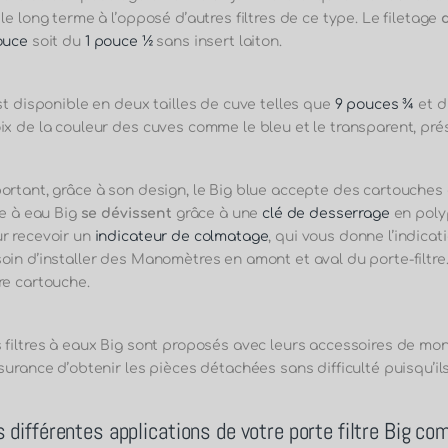
 le long terme à l’opposé d’autres filtres de ce type. Le filetage
ouce
soit du
1 pouce ½
sans insert laiton.
est disponible en deux tailles de cuve telles que
9 pouces ¾
et 
ix de la couleur des cuves comme le bleu et le transparent, pré
ortant, grâce à son design, le Big blue accepte des cartouches
tre à eau Big
se dévissent
grâce à une
clé de desserrage
en polyp
r recevoir un
indicateur de colmatage
, qui vous donne l’indicat
oin d’installer des Manomètres en amont et aval du porte-filtr
re cartouche.
 filtres à eaux Big sont proposés avec leurs accessoires de mon
ssurance d’obtenir les pièces détachées sans difficulté puisqu’i
 différentes applications de votre porte filtre Big c