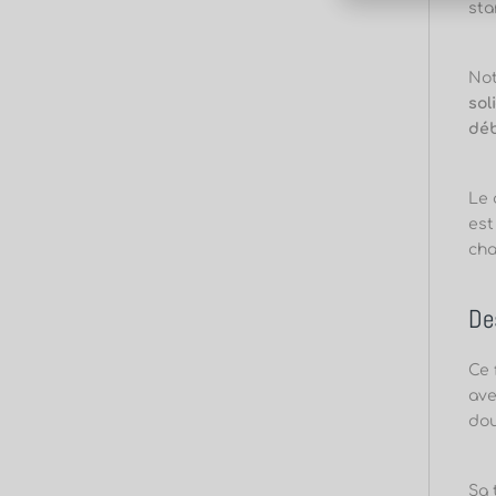
sta
Not
sol
déb
Le 
est
cha
De
Ce 
ave
dou
Sa 