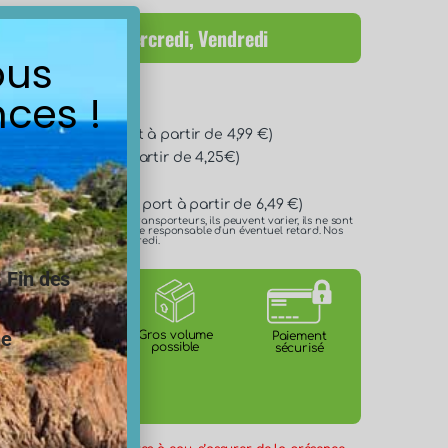
itions : Lundi, Mercredi, Vendredi
ous
son disponibles :
ces !
/72h* (Frais de port à partir de 4,99 €)
* (Frais de port à partir de 4,25€)
n 24h/48h* (Frais de port à partir de 6,49 €)
es délais annoncés par les transporteurs, ils peuvent varier, ils ne sont
 ne pouvons en aucun cas être responsable d'un éventuel retard. Nos
e lundi, mercredi et le vendredi.
.
Fin des
Certification
ne
Gros volume
Paiement
ACS
possible
sécurisé