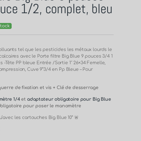
uce 1/2, complet, bleu
tock
polluants tel que les pesticides les métaux lourds le
calcaires avec le Porte filtre Big Blue 9 pouces 3/4 1
es -Tête PP bleue Entrée /Sortie 1″ 26×34 Femelle,
mpression, Cuve 9”3/4 en Pp Bleue – Pour
erre de fixation et vis + Clé de desserrage
ètre 1/4
et
adaptateur obligatoire pour Big Blue
obligatoire pour poser le manomètre
’avec les cartouches Big Blue 10” 🚨