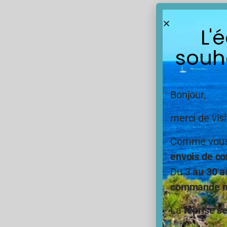
L'
souh
Bonjour,
merci de visi
Comme vous,
envois de co
Du 3
au 30 a
commande ne
La
reprise s