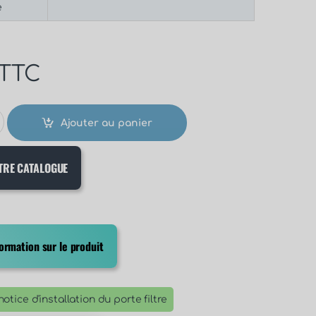
e
TTC
Ajouter au panier
TRE CATALOGUE
rmation sur le produit
otice d'installation du porte filtre