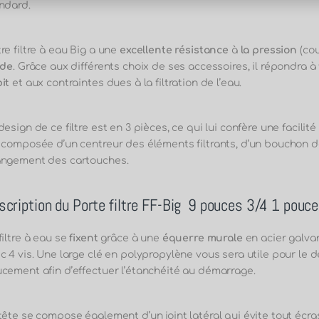
ndard.
re filtre à eau Big a une
excellente résistance
à
la pression
(cou
ide
. Grâce aux différents choix de ses accessoires, il répondra 
it
et aux contraintes dues à la filtration de l’eau.
design de ce filtre est en 3 pièces, ce qui lui confère une facilité
 composée d’un centreur des éléments filtrants, d’un bouchon d
ngement des cartouches.
scription du Porte filtre FF-Big 9 pouces 3/4 1 pouc
filtre à eau se
fixent
grâce à une
équerre murale
en acier galva
c 4 vis. Une large clé en polypropylène vous sera utile pour le
cement afin d’effectuer l’étanchéité au démarrage.
tête se compose également d’un joint latéral qui évite tout écr