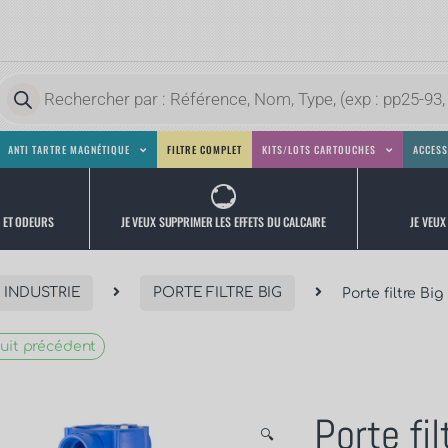
ANTI TARTRE MAGNÉTIQUE
FILTRE COMPLET
KITS/LOTS CARTOUCHES
ACCESS
JE VEUX
JE VEUX SUPPRIMER LES EFFETS DU CALCAIRE
S ET ODEURS
 INDUSTRIE
PORTE FILTRE BIG
Porte filtre Bi
uit précédent
Porte fi
🔍