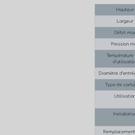
Hauteur
Largeur
Débit ma
Pression m
Température
d’utilisati
Diamètre d’entré
Type de cart
Utilisatio
Installati
Remplacement 