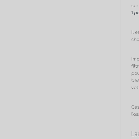
sur
1 p
Il 
cho
Imp
fil
pou
bes
vot
Ces
l’a
Les