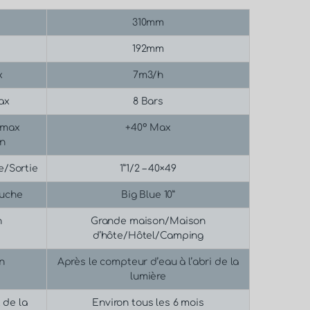
310mm
192mm
x
7m3/h
ax
8 Bars
 max
+40° Max
on
e/Sortie
1”1/2 – 40×49
ouche
Big Blue 10”
n
Grande maison/Maison
d’hôte/Hôtel/Camping
on
Après le compteur d’eau à l’abri de la
lumière
de la
Environ tous les 6 mois