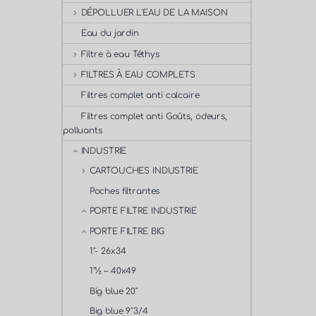
DÉPOLLUER L'EAU DE LA MAISON
Eau du jardin
Filtre à eau Téthys
FILTRES À EAU COMPLETS
Filtres complet anti calcaire
Filtres complet anti Goûts, odeurs,
polluants
INDUSTRIE
CARTOUCHES INDUSTRIE
Poches filtrantes
PORTE FILTRE INDUSTRIE
PORTE FILTRE BIG
1"- 26x34
1"½ – 40x49
Big blue 20"
Big blue 9''3/4