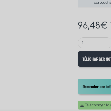
cartouch
96,48
€
TÉLÉCHARGER NO
Demander une info
Télécharger la n