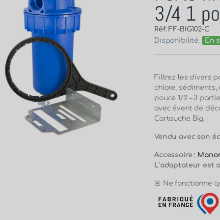
3/4 1 po
Réf: FF-BIG102-C
Disponibilité:
En s
Filtrez les divers 
chlore, sédiments, 
pouce 1/2 – 3 parti
avec évent de déco
Cartouche Big.
Vendu avec son équ
Accessoire :
Manom
L’adaptateur est 
🚨 Ne fonctionne qu