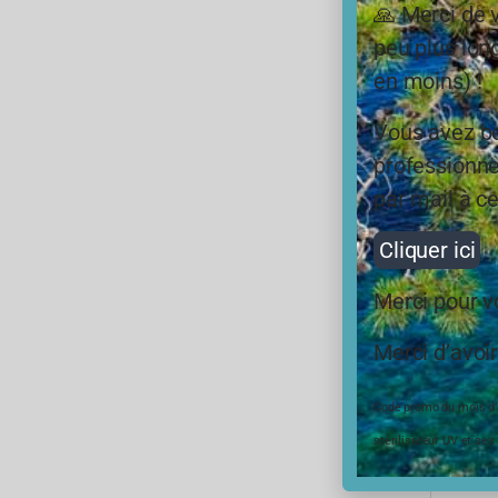
🙏 Merci de 
peu plus long
en moins) !
Vous avez be
professionne
par mail à ce
Cliquer ici
Merci pour 
Merci d’avoir
Fi
Code promo du mois d’ao
Le 
stérilisateur UV et ses
et 
ch