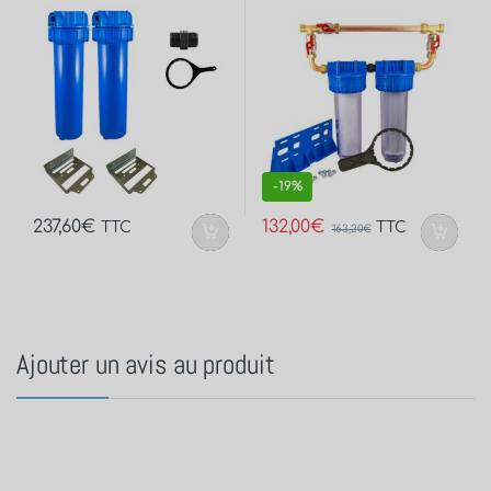
raccord 1”)
-
19%
237,60
€
132,00
€
TTC
TTC
163,20
€
Ajouter un avis au produit