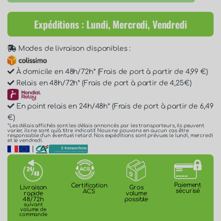
Expéditions : Lundi, Mercredi, Vendredi
Modes de livraison disponibles :
À domicile en 48h/72h* (Frais de port à partir de 4,99 €)
Relais en 48h/72h* (Frais de port à partir de 4,25€)
En point relais en 24h/48h* (Frais de port à partir de 6,49
€)
*Les délais affichés sont les délais annoncés par les transporteurs, ils peuvent
varier, ils ne sont qu'à titre indicatif. Nous ne pouvons en aucun cas être
responsable d'un éventuel retard. Nos expéditions sont prévues le lundi, mercredi
et le vendredi.
|
Paiement
Certification
Gros
Livraison
sécurisé
ACS
volume
rapide
possible
48/72h
suivant
volume de
commande