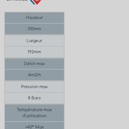
Hauteur
310mm
Largeur
192mm
Débit max
4m3/h
Pression max
8 Bars
Température max
d’utilisation
+40° Max