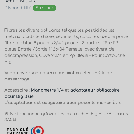
Réf: FF-BIG101-C
Disponibilité:
En stock
Filtrez les divers polluants tel que les pesticides les
métaux lourds le chlore, sédiments, calcaires avec le porte
filtre big blue 9 pouces 3/4 1 pouce
– 3 parties -Tête PP
bleue Entrée /Sortie 1″ 26×34 Femelle, avec évent de
décompression, Cuve 9”3/4 en Pp Bleue – Pour Cartouche
Big.
Vendu avec son équerre de fixation et vis + Clé de
desserrage
Accessoire :
Manomètre 1/4
et
adaptateur obligatoire
pour Big Blue
L’adaptateur est obligatoire pour poser le manomètre
🚨 Ne fonctionne qu’avec les cartouches Big Blue 9 pouces
3/4 🚨