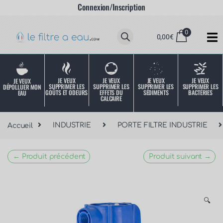
Connexion/Inscription
0
0,00
€
JE VEUX
JE VEUX
JE VEUX
JE VEUX
JE VEUX
SUPPRIMER LES
SUPPRIMER LES
SUPPRIMER LES
SUPPRIMER LES
DÉPOLLUER MON
SÉDIMENTS
BACTÉRIES
EFFETS DU
GOÛTS ET ODEURS
EAU
CALCAIRE
Accueil
INDUSTRIE
PORTE FILTRE INDUSTRIE
← Produit précédent
Produit suivant →
🔍