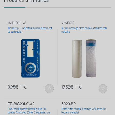
INDCOL-3
kit-5010
Timestrip – indicateur de remplacement
Kit de rechange filtre double standard anti
de cartouche
calcaire
0,95
€
17,52
€
TTC
TTC
FF-BIG201-C-X2
5020-BP
Pack double porte filtre big blue 20
Porte filtre double 9 pouces 3/4 avec kit
pouces 1 pouces (1clé, 2 équerres, un
bypass complet