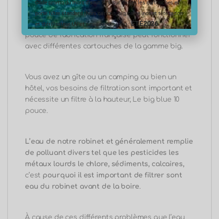
pouce
Code promo du mois d’aout 10% sur toutes les cartouches et
porte filtre standard (hors cartons, big, carte inox et tête laiton
ÉTÉ2026
Notre porte porte filtre Big Blue 9 pouces 3/4 1
et stérilisateur UV et ses accessoires) :
pouce de fabrication française peut fonctionner
avec différentes cartouches de la gamme big.
Vous avez un gîte ou un camping ou bien un
hôtel, vos besoins de filtration sont important et
nécessite un filtre à la hauteur, Le big blue 10
pouce.
L’eau de notre robinet et généralement remplie
de polluant divers tel que les pesticides les
métaux lourds le chlore
, sédiments, calcaires,
c’e
st
pourquoi il est important de filtrer sont
eau du robinet avant de la boire
.
À cause de ces différents problèmes que l’eau