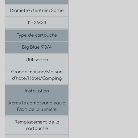
Diamètre d’entrée/Sortie
1” – 26×34
Type de cartouche
Big Blue 9”3/4
Utilisation
Grande maison/Maison
d’hôte/Hôtel/Camping
Installation
Après le compteur d’eau à
l’abri de la lumière
Remplacement de la
cartouche